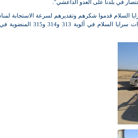
تصار في بلدنا على العدو الداعشي".
يا السلام قدموا شكرهم وتقديرهم لسرعة الاستجابة لمنا
وايصال المواد والمساعدات اللازمة الى قوات سرايا السلام في ألوية 13