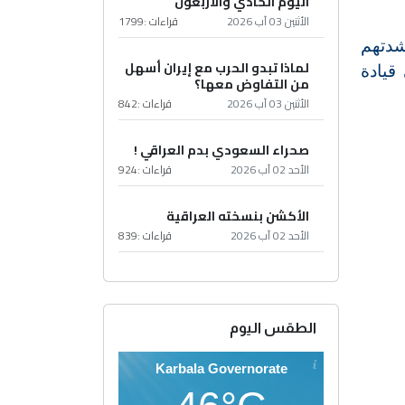
اليوم الحادي والأربعون
الأثنين 03 آب 2026
قراءات :
1799
شدتهم
لماذا تبدو الحرب مع إيران أسهل
3 و314 و315 المنضوية في قيادة
من التفاوض معها؟
الأثنين 03 آب 2026
قراءات :
842
صحراء السعودي بدم العراقي !
الأحد 02 آب 2026
قراءات :
924
الأكشن بنسخته العراقية
الأحد 02 آب 2026
قراءات :
839
الطقس اليوم
Karbala Governorate