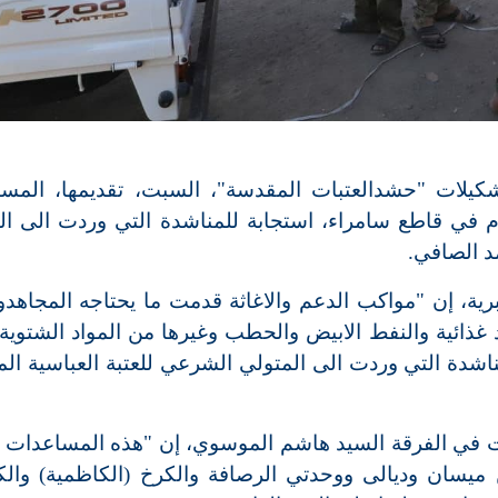
تشكيلات "حشدالعتبات المقدسة"، السبت، تقديمها، المس
لام في قاطع سامراء، استجابة للمناشدة التي وردت الى ال
د الصافي.
برية، إن "مواكب الدعم والاغاثة قدمت ما يحتاجه المجاهد
د غذائية والنفط الابيض والحطب وغيرها من المواد الشتوية
ناشدة التي وردت الى المتولي الشرعي للعتبة العباسية ال
ات في الفرقة السيد هاشم الموسوي، إن "هذه المساعدات
ميسان وديالى ووحدتي الرصافة والكرخ (الكاظمية) وال