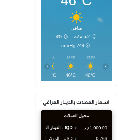
46°C
صافي
5.2 م\ث
9%
mmHg
749
17:00
16:00
15:00
14:00
13:00
‹
›
45°C
46°C
46°C
46°C
46°C
اسعار العملات بالدينار العراقي