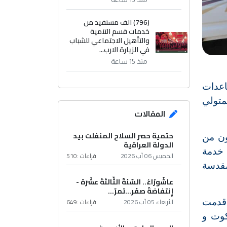
(796) الف مستفيد من
خدمات قسم التنمية
والتأهيل الاجتماعي للشباب
في الزيارة الارب...
منذ 15 ساعة
اعدات
متولي
المقالات
حتمية حصر السلاح المنفلت بيد
ون من
الدولة العراقية
 خدمة
الخميس 06 آب 2026
قراءات :
510
مقدسة
عاشُورْاءُ.. السّنَةُ الثّالثةَ عشَرَة -
إِنتفاضةُ صفَر…تمرّ...
الأربعاء 05 آب 2026
قراءات :
649
 قدمت
كوت و