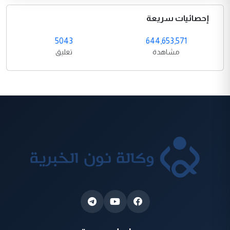
إحصائيات سريعة
5043
644,653,571
مشاهدة
تعليق