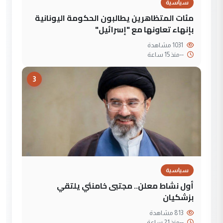
سياسية
مئات المتظاهرين يطالبون الحكومة اليونانية
بإنهاء تعاونها مع "إسرائيل"
1031 مشاهدة
--
منذ 15 ساعة
3
سياسية
أول نشاط معلن.. مجتبى خامنئي يلتقي
بزشكيان
813 مشاهدة
--
منذ 21 ساعة