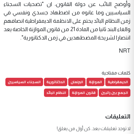
وأوضح النائب عن دولة القانون، ان "تضحيات السجناء
السياسيين وما عانوه من اضطهاد جسدي ونفسي في
زمن النظام البائد يحتم على الانظمة الديمقراطية انصافهم
والغاء البند ثانيا من المادة 21 من قانون الموازنة الخاصة يعد
انتصارا لشريحة المضطهدين في زمن الدكتاتورية".
NRT
كلمات مفتاحية
الديمقراطية
الموازنة
البرلمان
الدكتاتورية
السجناء السياسيين
الجمع بين راتبين
قانون الموازنة
النظام البائد
التعليقات
لا توجد تعليقات بعد. كن أول من يعلق!