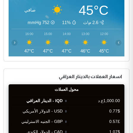
45°C
صافي
2.6 م\ث
11%
752
mmHg
17:00
16:00
15:00
14:00
13:00
12:00
‹
›
47°C
47°C
47°C
47°C
46°C
45°C
اسعار العملات بالدينار العراقي