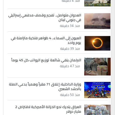
منذ 4 دقيقة
يقول بما لايقبل ...
أردوغان يؤكد ان اتفاقية مكة للدفاع
الموضوع :
العدوان متواصل.. تفجير وقصف مدفعي إسرائيلي
المشترك لا تستهدف أية دولة ومفتوحة لانضمام
في جنوبي لبنان
الدول الشقيقة
منذ 34 دقيقة
5
العيون إلى السماء.. 4 ظواهر فلكية متزامنة في
يوسف غزوان عصمت
يوم واحد
التعليق : بكالوريوس فيزياء طبية متزوج و
منذ 39 دقيقة
زوجتي أيضا بكالوريوس سكني بغداد أرغب في
إكمال دراستي داخل ...
البرلمان ينفي شائعة توزيع الرواتب كل 45 يوماً
السعودية توافق على الاستمرار في
الموضوع :
منذ 47 دقيقة
إعطاء 100 منحة دراسية للطلبة العراقيين في
جامعاتها سنويا
وزارة الداخلية: إغلاق 71 مقراً وهمياً يدعي الصلة
بالحشد الشعبي
منذ 50 دقيقة
العراق يتحرك نحو الخزانة الأميركية لاقتراض 2
مليار دولار