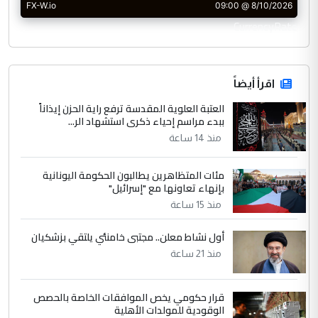
CurrencyRate
اقرأ أيضاً
العتبة العلوية المقدسة ترفع راية الحزن إيذاناً
ببدء مراسم إحياء ذكرى استشهاد الر...
منذ 14 ساعة
مئات المتظاهرين يطالبون الحكومة اليونانية
بإنهاء تعاونها مع "إسرائيل"
منذ 15 ساعة
أول نشاط معلن.. مجتبى خامنئي يلتقي بزشكيان
منذ 21 ساعة
قرار حكومي يخص الموافقات الخاصة بالحصص
الوقودية للمولدات الأهلية