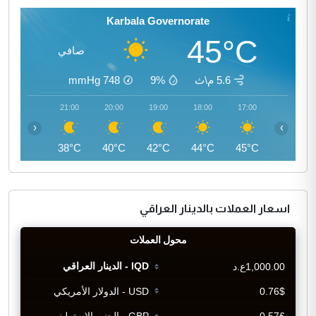
Karbala Governorate
45°C
صافي
5.6 م\ث
9%
748
mmHg
22:00
21:00
20:00
19:00
18:00
17:00
‹
›
37°C
38°C
40°C
42°C
44°C
45°C
اسعار العملات بالدينار العراقي