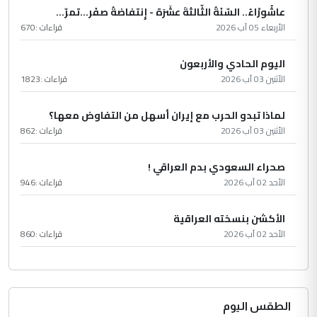
عاشُورْاءُ.. السّنَةُ الثّالثةَ عشَرَة - إِنتفاضةُ صفَر…تمرّ...
الأربعاء 05 آب 2026
قراءات :
670
اليوم الحادي والأربعون
الأثنين 03 آب 2026
قراءات :
1823
لماذا تبدو الحرب مع إيران أسهل من التفاوض معها؟
الأثنين 03 آب 2026
قراءات :
862
صحراء السعودي بدم العراقي !
الأحد 02 آب 2026
قراءات :
946
الأكشن بنسخته العراقية
الأحد 02 آب 2026
قراءات :
860
الطقس اليوم