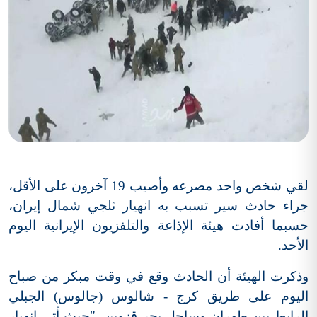
لقي شخص واحد مصرعه وأصيب 19 آخرون على الأقل،
جراء حادث سير تسبب به انهيار ثلجي شمال إيران،
حسبما أفادت هيئة الإذاعة والتلفزيون الإيرانية اليوم
الأحد.
وذكرت الهيئة أن الحادث وقع في وقت مبكر من صباح
اليوم على طريق كرج - شالوس (جالوس) الجبلي
الرابط بين طهران وساحل بحر قزوين، "حيث أتى انهيار