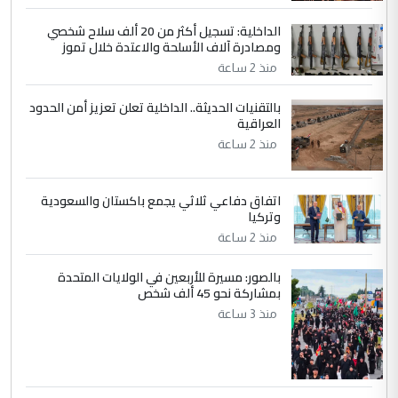
الداخلية: تسجيل أكثر من 20 ألف سلاح شخصي
4
سردار
ومصادرة آلاف الأسلحة والاعتدة خلال تموز
التعليق : واحد من عصابة علي ماما يسقط
منذ 2 ساعة
جنسية الرافد الثالث للعراق ومن اصول عريقة
بالتقنيات الحديثة.. الداخلية تعلن تعزيز أمن الحدود
ابا فرات ...
العراقية
الجواهري يرد على صدام حسين سل
الموضوع :
منذ 2 ساعة
مضجعيك يابن الزنا (نص كامل)
اتفاق دفاعي ثلاثي يجمع باكستان والسعودية
5
سردار
وتركيا
التعليق : واحد من عصابة علي ماما يسقط
منذ 2 ساعة
جنسية الرافد الثالث للعراق ومن اصول عريقة
ابا فرات ...
بالصور: مسيرة للأربعين في الولايات المتحدة
بمشاركة نحو 45 ألف شخص
الجواهري يرد على صدام حسين سل
الموضوع :
منذ 3 ساعة
مضجعيك يابن الزنا (نص كامل)