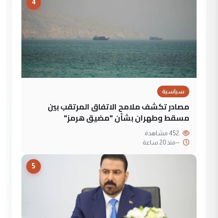
4
سياسية
مصادر تكشف ملامح الاتفاق المرتقب بين
مسقط وطهران بشأن "مضيق هرمز"
452 مشاهدة
--
منذ 20 ساعة
5