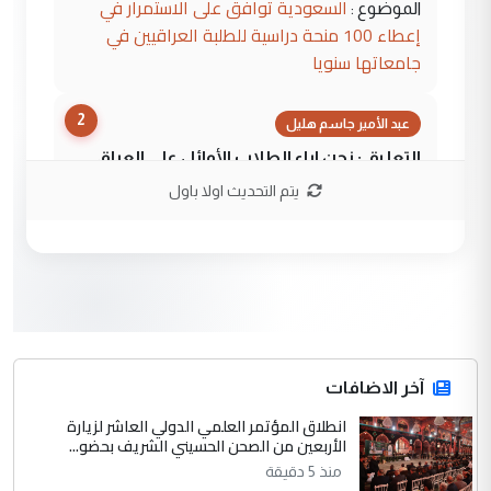
السعودية توافق على الاستمرار في
الموضوع :
إعطاء 100 منحة دراسية للطلبة العراقيين في
جامعاتها سنويا
2
عبد الأمير جاسم هليل
التعليق : نحن اباء الطلاب الأوائل على العراق
نتشرف بلقاء السيد احمد الصافي في العتبات
يتم التحديث اولا باول
الحسنية لزرع ...
مكتب السيد احمد الصافي : لا يوجود
الموضوع :
لدينا اي حساب على الفيس بوك وتويتر
3
hadi
التعليق : قرار مستعجل جدا ولامصلحة فيه
آخر الاضافات
للوزاره ولا للمواطن القرار الصائب يكون بعد
الاستماع للمدير ومغرفة ...
انطلاق المؤتمر العلمي الدولي العاشر لزيارة
الأربعين من الصحن الحسيني الشريف بحضو...
وزير الصحة يعفي مدير مستشفى الكرخ
الموضوع :
العام في بغداد
منذ 5 دقيقة