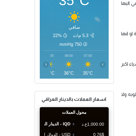
35°C
 اليها
صافي
او انها
5.3 م\ث
22%
mmHg
750
11:00
10:00
09:00
08:00
07:00
اء اكبر
‹
›
43°C
41°C
39°C
36°C
35°C
وبه ولا
اسعار العملات بالدينار العراقي