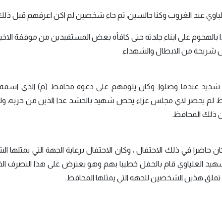
اوي عند الغروب وكنا جالسين، ثم جاء شخصين لم اكن اعرفهم قبل ذلك
بدا بالهجوم على ابناء جلدته حتى كافأه بعض المستفيدين من موقفة الاخي
مثل شريحة من الابطال والشهداء.
د عندما وصلوا. وكان يلومهم على دعوة محافظ (م) الذي اسمة (
 لم يحضر لاي مجلس عزاء يخص شهيد بالحشد عدا الذين من حزبه، ول
ين ذلك المحافظ.
ن حاضرا في ذلك الاحتفال ، وكان الاحتفال برعاية الجهة التي يمثلها 
الشهيد العلياوي قام بالحفل خطيبا بهم وهو يعترض على هذا التصرف ال
لق هذين الشخصين للجهه التي يمثلها المحافظ.