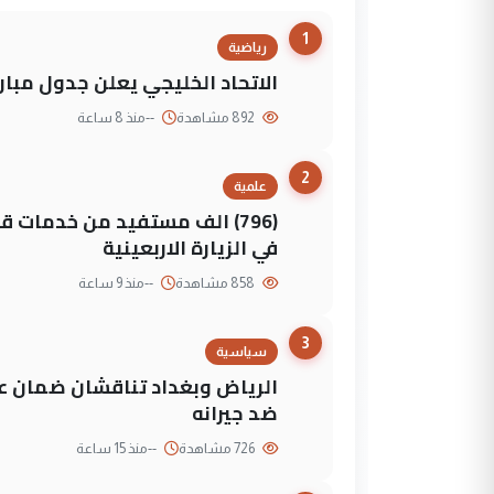
1
رياضية
الاتحاد الخليجي يعلن جدول مباريات "خليجي 27" وأ
892 مشاهدة
--
منذ 8 ساعة
2
علمية
(796) الف مستفيد من خدمات 
في الزيارة الاربعينية
858 مشاهدة
--
منذ 9 ساعة
3
سياسية
الرياض وبغداد تناقشان ضمان عد
ضد جيرانه
726 مشاهدة
--
منذ 15 ساعة