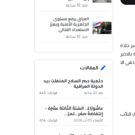
منذ 10 ساعة
العراق يرفع مستوى
الجاهزية الأمنية ويعزز
الاستعداد القتالي
منذ 10 ساعة
ير جلدة
بالاخير
 هي الا
المقالات
حتمية حصر السلاح المنفلت بيد
الدولة العراقية
منذ 20 ساعة
قراءات :
445
عاشُورْاءُ.. السّنَةُ الثّالثةَ عشَرَة -
إِنتفاضةُ صفَر…تمرّ...
النائب
الأربعاء 05 آب 2026
قراءات :
614