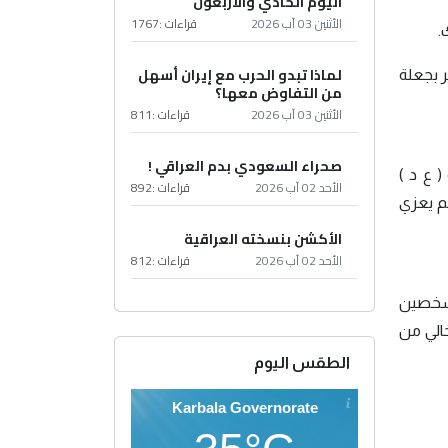
اليوم الحادي والأربعون
الأثنين 03 آب 2026
قراءات :
1767
.
لماذا تبدو الحرب مع إيران أسهل
ر بجعلة
من التفاوض معها؟
الأثنين 03 آب 2026
قراءات :
811
صحراء السعودي بدم العراقي !
 ع د )
الأحد 02 آب 2026
قراءات :
892
م يعزي
الأكشن بنسخته العراقية
الأحد 02 آب 2026
قراءات :
812
الشخصين
خالي من
الطقس اليوم
Karbala Governorate