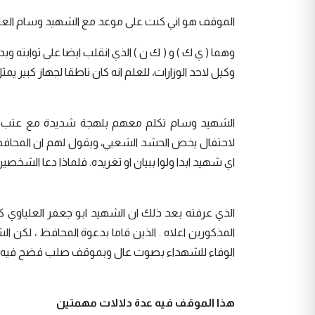
الموقف هو اني كنت على موعد مع الشهيد وسام العلي
وهما ( ي ك ) و ( ك ن ) الذي انقلب ايضا على ثوابته و
وكيل لاحد الوزارات، للعلم انه كان ناطقا لجهاز كبير ي
الشهيد وسام تكلم معهم بلهجة شديدة مع عتب شدي
لاحتفال يخص الحشد الشعبي، ويقول لهم ان المحافظ
اي شهيد ابدا ولوا ببيان او تغريده. فلماذا دعا الشخص
الذي عرفته بعد ذلك ان الشهيد ابو جعفر العلياوي كا
المذكورين اعلاه . الذين قاما بدعوة المحافظ ، لكن 
الوفاء للشهداء بصوت عال وبموقف صلب فضح فيه تم
هذا الموقف فيه عدة دلالات مهمتين