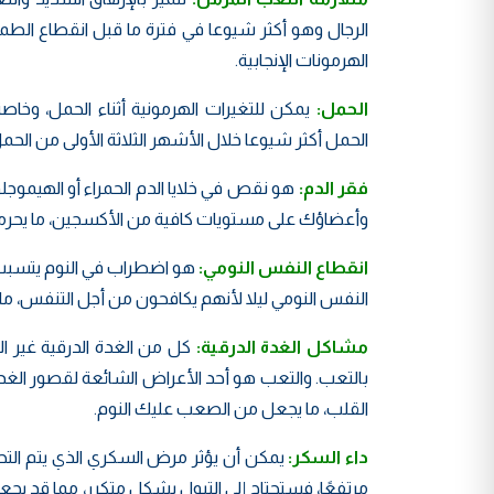
الرجال وهو أكثر شيوعا في فترة ما قبل انقطاع الطم
الهرمونات الإنجابية.
الحمل:
يمكن للتغيرات الهرمونية أثناء الحمل، وخاص
الحمل أكثر شيوعا خلال الأشهر الثلاثة الأولى من الحم
فقر الدم:
هو نقص في خلايا الدم الحمراء أو الهيموج
وأعضاؤك على مستويات كافية من الأكسجين، ما يحرمه
انقطاع النفس النومي:
هو اضطراب في النوم يتسبب ف
النفس النومي ليلا لأنهم يكافحون من أجل التنفس، ما ي
مشاكل الغدة الدرقية:
كل من الغدة الدرقية غير 
بالتعب. والتعب هو أحد الأعراض الشائعة لقصور الغد
القلب، ما يجعل من الصعب عليك النوم.
داء السكر:
يمكن أن يؤثر مرض السكري الذي يتم التح
مرتفعًا، فستحتاج إلى التبول بشكل متكرر، مما قد ي