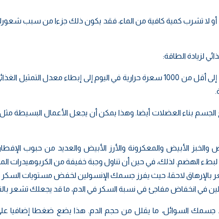
م، أو لا تشرب كمية كافية من الماء، فقد يكون ذلك جزءا من سبب شعورك
ئي لزيادة الطاقة:
يمكن أن يؤدي تقييد تناولك للطعام إلى أقل من 1000 سعرة حرارية في اليوم إلى إبطاء معدل التمثيل 
.
 الجسم بناء العضلات أيضا. وهذا يمكن أن يجعل الأعمال البسيطة مثل
 والخبز الأبيض والمعكرونة والأرز الأبيض والعديد من حبوب الإفطار
اف لبطء الهضم. لذلك، في حين أن تناول وجبة خفيفة من الكربوهيدرات الم
ر بالإرهاق لاحقا، حيث يفرز جسمك الإنسولين لخفض مستويات السكر ف
سولين في انخفاض مفاجئ في نسبة السكر في الدم، ما قد يجعلك تشعر بال
د جسمك السوائل، ما يقلل من حجم الدم. هذا يضع ضغطا إضافيا عل