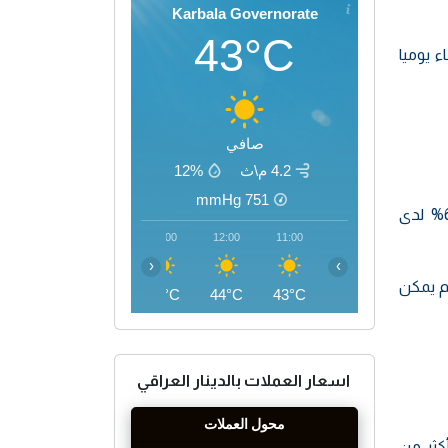
Karbala Governorate
43°C
 يجب أن يشرب الرجال 15.5 كوبا من الماء يوميا
صافي
4.2 م\ث
12%
mmHg
751
على سبيل المثال، وجدت إحدى الدراسات أن التمارين منخفضة الكثافة، مثل المشي، قللت من أعراض التعب بنسبة 65% لدى
15:00
14:00
13:00
12:00
11:00
‹
›
ظم يمكن
46°C
45°C
45°C
44°C
43°C
اسعار العملات بالدينار العراقي
أكثر من