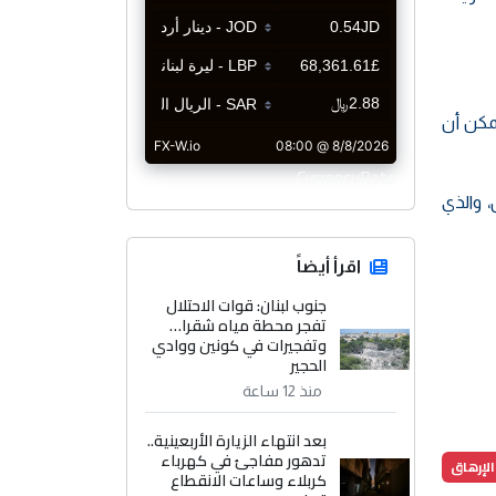
يمكن أن
CurrencyRate
 والذي
اقرأ أيضاً
جنوب لبنان: قوات الاحتلال
تفجر محطة مياه شقرا…
وتفجيرات في كونين ووادي
الحجير
منذ 12 ساعة
بعد انتهاء الزيارة الأربعينية..
تدهور مفاجئ في كهرباء
الإرهاق
كربلاء وساعات الانقطاع