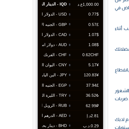
فاض في
 أثناء
عضلاتك
انقطاع
الشعور
 ضربات
م لديك
مستويات