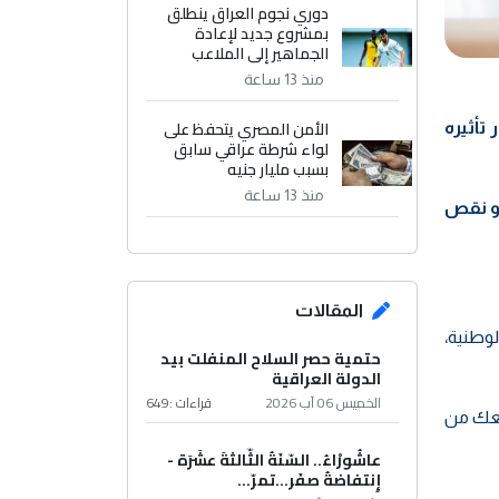
دوري نجوم العراق ينطلق
بمشروع جديد لإعادة
الجماهير إلى الملاعب
منذ 13 ساعة
الأمن المصري يتحفظ على
تأثيره
لواء شرطة عراقي سابق
بسبب مليار جنيه
منذ 13 ساعة
أو نقص
المقالات
وطنية،
حتمية حصر السلاح المنفلت بيد
الدولة العراقية
الخميس 06 آب 2026
قراءات :
649
نعك من
عاشُورْاءُ.. السّنَةُ الثّالثةَ عشَرَة -
إِنتفاضةُ صفَر…تمرّ...