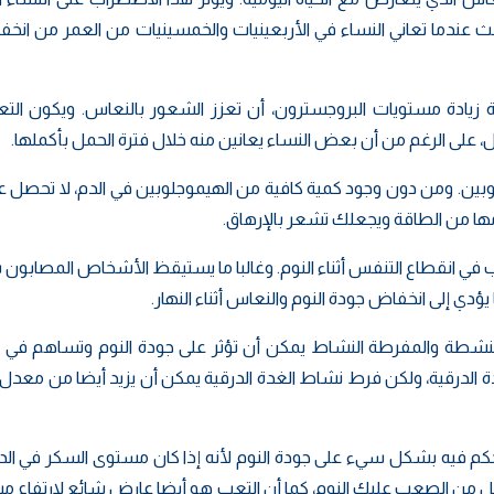
ث عندما تعاني النساء في الأربعينيات والخمسينيات من العمر من انخ
ة زيادة مستويات البروجسترون، أن تعزز الشعور بالنعاس. ويكون التعب
ل، على الرغم من أن بعض النساء يعانين منه خلال فترة الحمل بأكملها.
لوبين. ومن دون وجود كمية كافية من الهيموجلوبين في الدم، لا تحصل 
ا من الطاقة ويجعلك تشعر بالإرهاق.
ي انقطاع التنفس أثناء النوم. وغالبا ما يستيقظ الأشخاص المصابون ب
ؤدي إلى انخفاض جودة النوم والنعاس أثناء النهار.
النشطة والمفرطة النشاط يمكن أن تؤثر على جودة النوم وتساهم في 
ة الدرقية، ولكن فرط نشاط الغدة الدرقية يمكن أن يزيد أيضا من معدل
كم فيه بشكل سيء على جودة النوم لأنه إذا كان مستوى السكر في الد
جعل من الصعب عليك النوم، كما أن التعب هو أيضا عارض شائع لارتفاع 