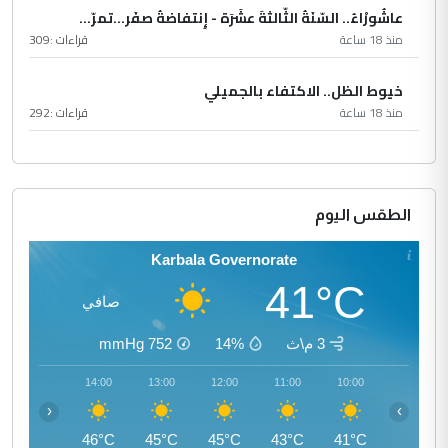
عاشُورْاءُ.. السّنَةُ الثّالثةَ عشَرَة - إِنتفاضةُ صفَر…تمرّ...
منذ 18 ساعة
قراءات :
309
خيوط الظل.. الاكتفاء بالجميلي
منذ 18 ساعة
قراءات :
292
الطقس اليوم
Karbala Governorate
41°C
صافي
3 م\ث
14%
752
mmHg
15:00
14:00
13:00
12:00
11:00
10:00
‹
›
46°C
46°C
45°C
45°C
43°C
41°C