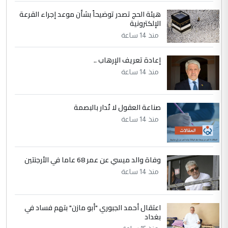
الحسنية لزرع ...
هيئة الحج تصدر توضيحاً بشأن موعد إجراء القرعة
مكتب السيد احمد الصافي : لا يوجود
الإلكترونية
الموضوع :
لدينا اي حساب على الفيس بوك وتويتر
منذ 14 ساعة
إعادة تعريف الإرهاب ..
منذ 14 ساعة
صناعة العقول لا تُدار بالبصمة
منذ 14 ساعة
وفاة والد ميسي عن عمر 68 عاما في الأرجنتين
منذ 14 ساعة
اعتقال أحمد الجبوري "أبو مازن" بتهم فساد في
بغداد