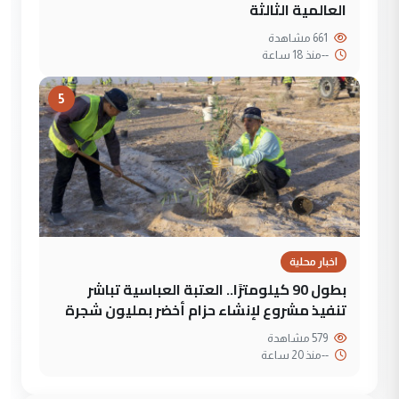
العالمية الثالثة
661 مشاهدة
--
منذ 18 ساعة
5
اخبار محلية
بطول 90 كيلومترًا.. العتبة العباسية تباشر
تنفيذ مشروع لإنشاء حزام أخضر بمليون شجرة
579 مشاهدة
--
منذ 20 ساعة