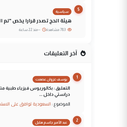
5
سياسية
هيئة الحج تصدر قرارا يخص "لم 
783 مشاهدة
--
منذ 22 ساعة
آخر التعليقات
1
يوسف غزوان عصمت
التعليق : بكالوريوس فيزياء طبية م
دراستي داخل ...
السعودية توافق على الاستمرار في إعطاء 100 منحة دراسية للطل
الموضوع :
2
عبد الأمير جاسم هليل