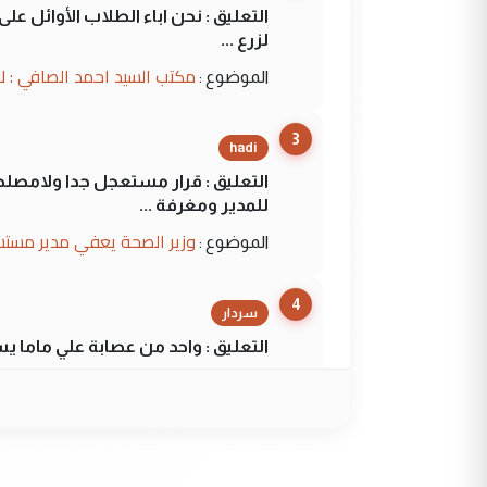
التعليق : نحن اباء الطلاب الأوائل ع
لزرع ...
مكتب السيد احمد الصافي : ل
الموضوع :
3
hadi
التعليق : قرار مستعجل جدا ولامصلحة
للمدير ومغرفة ...
وزير الصحة يعفي مدير مستش
الموضوع :
4
سردار
التعليق : واحد من عصابة علي ماما ي
الجواهري يرد على صدام حسي
الموضوع :
5
سردار