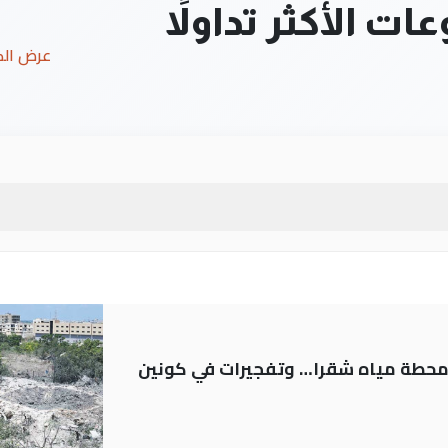
ت الأكثر تداولاً
عرض ال
ر محطة مياه شقرا… وتفجيرات في كونين