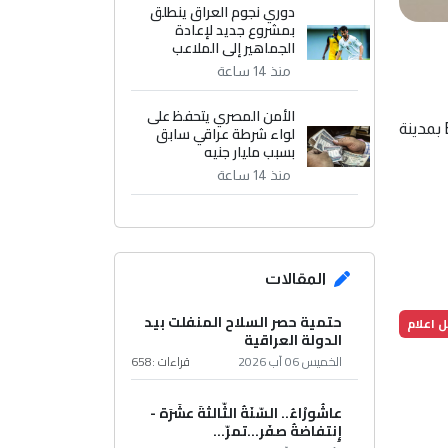
دوري نجوم العراق ينطلق
بمشروع جديد لإعادة
الجماهير إلى الملاعب
منذ 14 ساعة
الأمن المصري يتحفظ على
وقال موقع Aftenposten إن فيلكس وشرطيان كانا يحرسانه لقوا مصرعهم حين اصطدمت سيارتهم بشاحنة على طريق E4 بمدينة
لواء شرطة عراقي سابق
بسبب مليار جنيه
منذ 14 ساعة
المقالات
حتمية حصر السلاح المنفلت بيد
 اعلام
الدولة العراقية
الخميس 06 آب 2026
قراءات :
658
عاشُورْاءُ.. السّنَةُ الثّالثةَ عشَرَة -
إِنتفاضةُ صفَر…تمرّ...