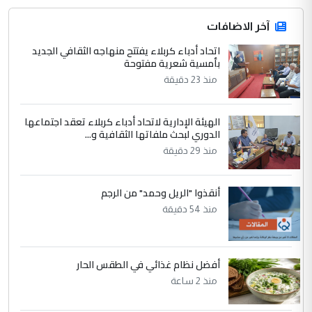
المشترك لا تستهدف أية دولة ومفتوحة لانضمام
الدول الشقيقة
آخر الاضافات
اتحاد أدباء كربلاء يفتتح منهاجه الثقافي الجديد
4
بأمسية شعرية مفتوحة
يوسف غزوان عصمت
منذ 23 دقيقة
التعليق : بكالوريوس فيزياء طبية متزوج و
زوجتي أيضا بكالوريوس سكني بغداد أرغب في
إكمال دراستي داخل ...
الهيئة الإدارية لاتحاد أدباء كربلاء تعقد اجتماعها
السعودية توافق على الاستمرار في
الدوري لبحث ملفاتها الثقافية و...
الموضوع :
إعطاء 100 منحة دراسية للطلبة العراقيين في
منذ 29 دقيقة
جامعاتها سنويا
أنقذوا "الريل وحمد" من الرجم
5
منذ 54 دقيقة
عبد الأمير جاسم هليل
التعليق : نحن اباء الطلاب الأوائل على العراق
نتشرف بلقاء السيد احمد الصافي في العتبات
الحسنية لزرع ...
أفضل نظام غذائي في الطقس الحار
مكتب السيد احمد الصافي : لا يوجود
منذ 2 ساعة
الموضوع :
لدينا اي حساب على الفيس بوك وتويتر