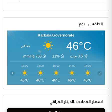
الطقس اليوم
Karbala Governorate
46°C
صافي
3.5 م\ث
11%
750
mmHg
18:00
17:00
16:00
15:00
14:00
13:00
‹
›
45°C
46°C
46°C
46°C
46°C
46°C
اسعار العملات بالدينار العراقي