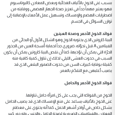
بسبب غنى الخوخ بالألياف الغذائية وبعض المعادن كالبوتاسيوم
فهو يعتبر مهماً جداً في تعزيز صحة الجهاز الهضمي ووقايته من
اضطرابات الهضم والإمساك، وتسهيل عمل الأمعاء بالإضافة إلى
توازن السوائل في الجسم.
فوائد الخوخ الأحمر وصحة العينين
البيتا كاروتين الذي يحتويه الخوخ وهو الشكل الأول أو البدائي من
الفيتامين A قبل تحوّله، ضروري جداً لحماية أنسجة العين من الجذور
الحرّة التي يمكن أن تؤذيها، كما أن نقص البيتا كاروتين يمكن أن يكون
السبب في حدوث العشى الليلي، لذلك إن تناول كمية كافية منه
كفيلة بوقاية كبيرات السن من حدوث الضمور البقعي الذي قد
يصيب أغلبهن مع التقدّم بالعمر.
فوائد الخوخ الأحمر والحامل
الخوخ من الفواكه التي يجب على كل امرأة حامل تناولها.
غنى الخوخ بالألياف يساعد على منع الإمساك الذي قد يصيب الحامل
بشكل خاص في أواخر أشهر الحمل، كما أنه يحتوي على معظم
المعادن والفيتامينات الضرورية لصحة الحامل والجنين، وله دور كبير