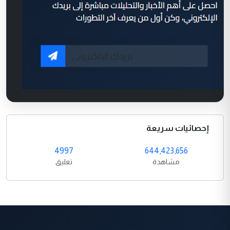
إحصائيات سريعة
4997
644,423,656
مشاهدة
تعليق