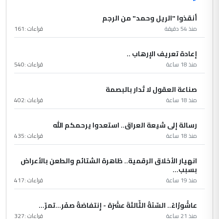
أنقذوا "الريل وحمد" من الرجم
منذ 54 دقيقة
قراءات :
161
إعادة تعريف الإرهاب ..
منذ 18 ساعة
قراءات :
540
صناعة العقول لا تُدار بالبصمة
منذ 18 ساعة
قراءات :
402
رسالة إلى شيعة العراق.. استعدوا يرحمكم الله
منذ 18 ساعة
قراءات :
435
انهيار الأخلاق الرقمية.. ظاهرة الشتائم والطعن بالأعراض
بسبب...
منذ 19 ساعة
قراءات :
417
عاشُورْاءُ.. السّنَةُ الثّالثةَ عشَرَة - إِنتفاضةُ صفَر…تمرّ...
منذ 21 ساعة
قراءات :
327