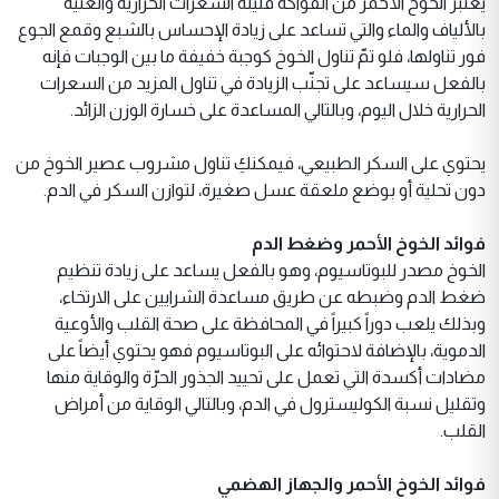
يعتبر الخوخ الأحمر من الفواكه قليلة السعرات الحرارية والغنية
بالألياف والماء والتي تساعد على زيادة الإحساس بالشبع وقمع الجوع
فور تناولها، فلو تمّ تناول الخوخ كوجبة خفيفة ما بين الوجبات فإنه
بالفعل سيساعد على تجنّب الزيادة في تناول المزيد من السعرات
الحرارية خلال اليوم، وبالتالي المساعدة على خسارة الوزن الزائد.
يحتوي على السكر الطبيعي، فيمكنكِ تناول مشروب عصير الخوخ من
دون تحلية أو بوضع ملعقة عسل صغيرة، لتوازن السكر في الدم.
فوائد الخوخ الأحمر وضغط الدم
الخوخ مصدر للبوتاسيوم، وهو بالفعل يساعد على زيادة تنظيم
ضغط الدم وضبطه عن طريق مساعدة الشرايين على الارتخاء،
وبذلك يلعب دوراً كبيراً في المحافظة على صحة القلب والأوعية
الدموية، بالإضافة لاحتوائه على البوتاسيوم فهو يحتوي أيضاً على
مضادات أكسدة التي تعمل على تحييد الجذور الحرّة والوقاية منها
وتقليل نسبة الكوليسترول في الدم، وبالتالي الوقاية من أمراض
القلب.
فوائد الخوخ الأحمر والجهاز الهضمي