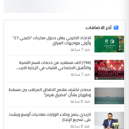
3
سردار
التعليق : واحد من عصابة علي ماما يسقط
جنسية الرافد الثالث للعراق ومن اصول عريقة
ابا فرات ...
آخر الاضافات
الجواهري يرد على صدام حسين سل
الاتحاد الخليجي يعلن جدول مباريات "خليجي 27"
الموضوع :
وأولى مواجهات العراق
مضجعيك يابن الزنا (نص كامل)
منذ 7 ساعة
4
سردار
(796) الف مستفيد من خدمات قسم التنمية
والتأهيل الاجتماعي للشباب في الزيارة الارب...
التعليق : واحد من عصابة علي ماما يسقط
منذ 7 ساعة
جنسية الرافد الثالث للعراق ومن اصول عريقة
ابا فرات ...
مصادر تكشف ملامح الاتفاق المرتقب بين مسقط
الجواهري يرد على صدام حسين سل
الموضوع :
وطهران بشأن "مضيق هرمز"
مضجعيك يابن الزنا (نص كامل)
منذ 8 ساعة
الزيدي يمنح وكلاء الوزارات صلاحيات أوسع ويشدد
5
حيدر عاشور
على تسريع الإنجاز
التعليق : تحياتي لك استاذ حامدتركان. كلام
منذ 8 ساعة