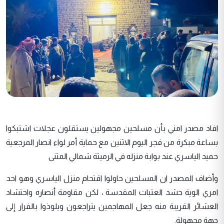
افاد مصدر امني بأن مسلحين مجهولين يستقلون عجلات اشتبكوا
بساعة مبكرة من فجر اليوم الاثنين مع حماية أمر لواء انصار المرجعية
حميد الياسري عند بوابة منزله في الرميثة شمالي المثنى
وأضاف المصدر ان المسلحين حاولوا اقتحام منزل الياسري وهو احد
امري الوية حشد العتبات المقدسة ، لكن مقاومة أنصاره واحتشاد
العشائر القريبة منه جعل المهاجمين يتراجعون ويلوذوا بالفرار إلى
جهة مجهولة.