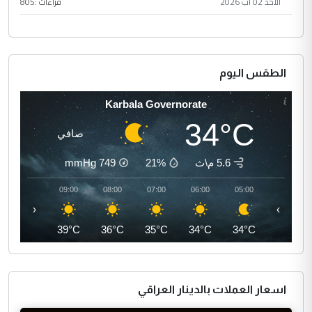
الأحد 02 آب 2026
قراءات :
805
الطقس اليوم
Karbala Governorate
34°C
صافي
5.6 م\ث
21%
749
mmHg
10:00
09:00
08:00
07:00
06:00
05:00
‹
›
41°C
39°C
36°C
35°C
34°C
34°C
اسعار العملات بالدينار العراقي