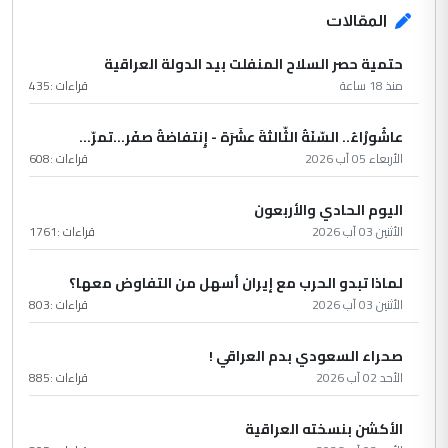
المقالات
حتمية حصر السلاح المنفلت بيد الدولة العراقية
منذ 18 ساعة
قراءات :
435
عاشُورْاءُ.. السّنَةُ الثّالثةَ عشَرَة - إِنتفاضةُ صفَر…تمرّ...
الأربعاء 05 آب 2026
قراءات :
608
اليوم الحادي والأربعون
الأثنين 03 آب 2026
قراءات :
1761
لماذا تبدو الحرب مع إيران أسهل من التفاوض معها؟
الأثنين 03 آب 2026
قراءات :
803
صحراء السعودي بدم العراقي !
الأحد 02 آب 2026
قراءات :
885
الأكشن بنسخته العراقية