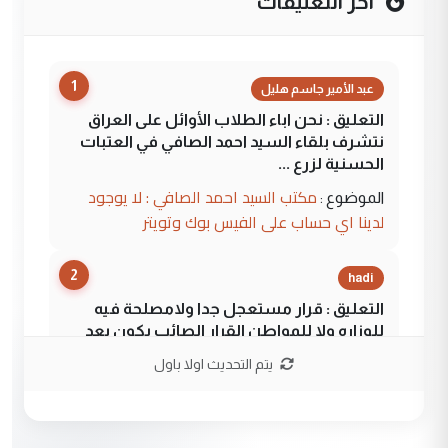
آخر التعليقات
1
عبد الأمير جاسم هليل
التعليق : نحن اباء الطلاب الأوائل على العراق
نتشرف بلقاء السيد احمد الصافي في العتبات
الحسنية لزرع ...
مكتب السيد احمد الصافي : لا يوجود
الموضوع :
لدينا اي حساب على الفيس بوك وتويتر
2
hadi
التعليق : قرار مستعجل جدا ولامصلحة فيه
للوزاره ولا للمواطن القرار الصائب يكون بعد
الاستماع للمدير ومغرفة ...
يتم التحديث اولا باول
وزير الصحة يعفي مدير مستشفى الكرخ
الموضوع :
العام في بغداد