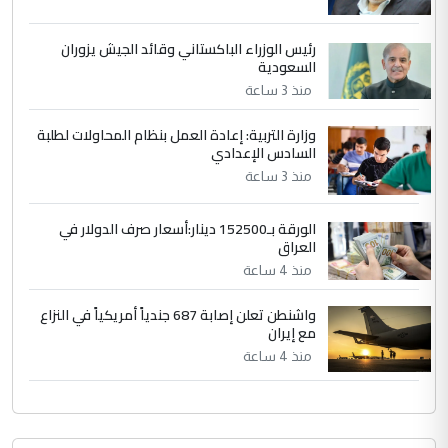
وثروات البلد يعتمد على الكفاءة ...
بين الإهمال واغتصاب الأرض.. بلاد
الموضوع :
رئيس الوزراء الباكستاني وقائد الجيش يزوران
الرافدين تعاني الجفاف والتصحر!!
السعودية
منذ 3 ساعة
وزارة التربية: إعادة العمل بنظام المحاولات لطلبة
السادس الإعدادي
منذ 3 ساعة
الورقة بـ152500 دينار:أسعار صرف الدولار في
العراق
منذ 4 ساعة
واشنطن تعلن إصابة 687 جندياً أمريكياً في النزاع
مع إيران
منذ 4 ساعة