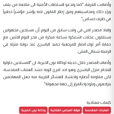
وأضافت الفرقة، "كما وتدعو السلطات الأمنية الى متابعة من يقف
وراء ذلك ومحاسبتهم وفق إطار القانون لانه يؤشر مؤشراً خطيراً
في ظرف حساس".
وافاد مصدر امني في وقت سابق من اليوم، أن مسلحين مجهولين
يستقلون عجلات اشتبكوا بساعة مبكرة من فجر اليوم الاثنين مع
حماية أمر لواء انصار المرجعية حميد الياسري عند بوابة منزله في
الرميثة شمالي المثنى.
وأضاف المصدر خلال حديثه لوكالة نون الخبرية، ان "المسلحين حاولوا
اقتحام منزل الياسري وهو احد امري الوية حشد العتبات المقدسة،
لكن مقاومة أنصاره واحتشاد العشائر القريبة منه جعل المهاجمين
يتراجعون ويلوذوا بالفرار إلى جهة مجهولة".
كلمات مفتاحية
العتبات المقدسة
فرقة العباس القتالية
وكالة نون الخبرية