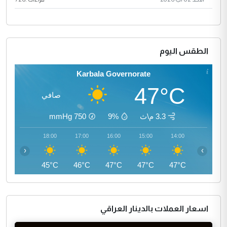
الطقس اليوم
Karbala Governorate
47°C
صافي
3.3 م\ث
9%
750
mmHg
19:00
18:00
17:00
16:00
15:00
14:00
‹
›
43°C
45°C
46°C
47°C
47°C
47°C
اسعار العملات بالدينار العراقي