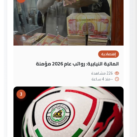
إقتصادية
المالية النيابية: رواتب عام 2026 مؤمنة
226 مشاهدة
--
منذ 4 ساعة
3