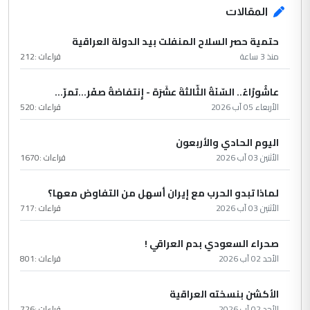
المقالات
حتمية حصر السلاح المنفلت بيد الدولة العراقية
منذ 3 ساعة
قراءات :
212
عاشُورْاءُ.. السّنَةُ الثّالثةَ عشَرَة - إِنتفاضةُ صفَر…تمرّ...
الأربعاء 05 آب 2026
قراءات :
520
اليوم الحادي والأربعون
الأثنين 03 آب 2026
قراءات :
1670
لماذا تبدو الحرب مع إيران أسهل من التفاوض معها؟
الأثنين 03 آب 2026
قراءات :
717
صحراء السعودي بدم العراقي !
الأحد 02 آب 2026
قراءات :
801
الأكشن بنسخته العراقية
الأحد 02 آب 2026
قراءات :
726