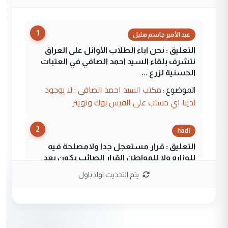
1
عبد الأمير جاسم هليل
التعليق : نحن اباء الطلاب الأوائل على العراق
نتشرف بلقاء السيد احمد الصافي في العتبات
الحسنية لزرع ...
مكتب السيد احمد الصافي : لا يوجود
الموضوع :
لدينا اي حساب على الفيس بوك وتويتر
2
hadi
التعليق : قرار مستعجل جدا ولامصلحة فيه
للوزاره ولا للمواطن القرار الصائب يكون بعد
الاستماع للمدير ومغرفة ...
يتم التحديث اولا باول
وزير الصحة يعفي مدير مستشفى الكرخ
الموضوع :
العام في بغداد
3
سردار