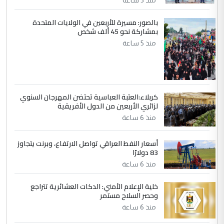
جنسية الرافد الثالث للعراق ومن اصول عريقة
ابا فرات ...
بالصور: مسيرة للأربعين في الولايات المتحدة
بمشاركة نحو 45 ألف شخص
الجواهري يرد على صدام حسين سل
الموضوع :
منذ 5 ساعة
مضجعيك يابن الزنا (نص كامل)
كربلاء:العتبة العباسية تحتضن المهرجان السنوي
لزائري الأربعين من الدول الأفريقية
منذ 6 ساعة
أسعار النفط العراقي تواصل الارتفاع، وبرنت يتجاوز
83 دولارًا
منذ 6 ساعة
خلية الإعلام الأمني: الدكات العشائرية تتراجع
وحصر السلاح مستمر
منذ 6 ساعة