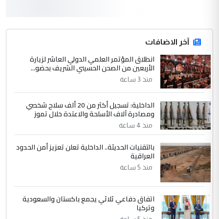
3
hadi
التعليق : قرار مستعجل جدا ولامصلحة فيه
آخر الاضافات
للوزاره ولا للمواطن القرار الصائب يكون بعد
الاستماع للمدير ومغرفة ...
انطلاق المؤتمر العلمي الدولي العاشر لزيارة
الأربعين من الصحن الحسيني الشريف بحضو...
وزير الصحة يعفي مدير مستشفى الكرخ
الموضوع :
العام في بغداد
منذ 3 ساعة
الداخلية: تسجيل أكثر من 20 ألف سلاح شخصي
4
سردار
ومصادرة آلاف الأسلحة والاعتدة خلال تموز
التعليق : واحد من عصابة علي ماما يسقط
منذ 4 ساعة
جنسية الرافد الثالث للعراق ومن اصول عريقة
بالتقنيات الحديثة.. الداخلية تعلن تعزيز أمن الحدود
ابا فرات ...
العراقية
الجواهري يرد على صدام حسين سل
الموضوع :
منذ 5 ساعة
مضجعيك يابن الزنا (نص كامل)
اتفاق دفاعي ثلاثي يجمع باكستان والسعودية
5
سردار
وتركيا
التعليق : واحد من عصابة علي ماما يسقط
منذ 5 ساعة