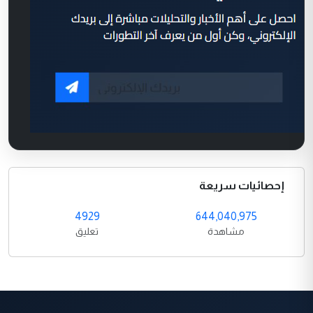
إحصائيات سريعة
4929
644,040,975
مشاهدة
تعليق