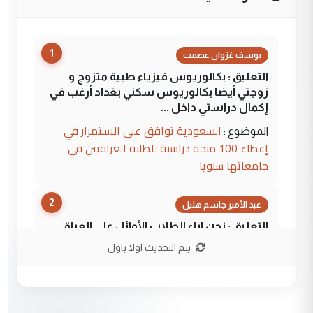
1
يوسف غزوان عصمت
التعليق : بكالوريوس فيزياء طبية متزوج و
زوجتي أيضا بكالوريوس سكني بغداد أرغب في
إكمال دراستي داخل ...
السعودية توافق على الاستمرار في
الموضوع :
إعطاء 100 منحة دراسية للطلبة العراقيين في
جامعاتها سنويا
2
عبد الأمير جاسم هليل
التعليق : نحن اباء الطلاب الأوائل على العراق
نتشرف بلقاء السيد احمد الصافي في العتبات
يتم التحديث اولا باول
الحسنية لزرع ...
مكتب السيد احمد الصافي : لا يوجود
الموضوع :
لدينا اي حساب على الفيس بوك وتويتر