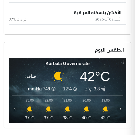
الأكشن بنسخته العراقية
الأحد 02 آب 2026
قراءات :
871
الطقس اليوم
Karbala Governorate
42°C
صافي
3.8 م\ث
12%
749
mmHg
00:00
23:00
22:00
21:00
20:00
19:00
‹
›
36°C
37°C
37°C
38°C
40°C
42°C