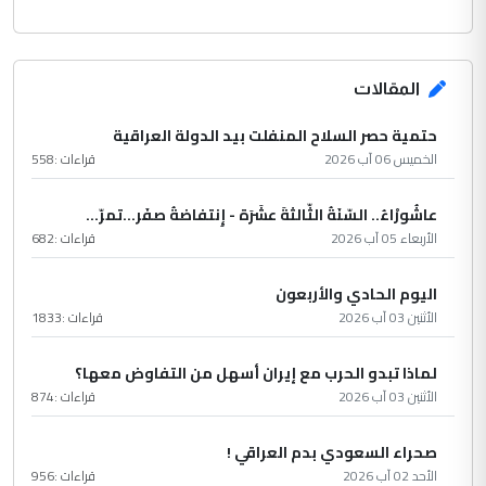
المقالات
حتمية حصر السلاح المنفلت بيد الدولة العراقية
الخميس 06 آب 2026
قراءات :
558
عاشُورْاءُ.. السّنَةُ الثّالثةَ عشَرَة - إِنتفاضةُ صفَر…تمرّ...
الأربعاء 05 آب 2026
قراءات :
682
اليوم الحادي والأربعون
الأثنين 03 آب 2026
قراءات :
1833
لماذا تبدو الحرب مع إيران أسهل من التفاوض معها؟
الأثنين 03 آب 2026
قراءات :
874
صحراء السعودي بدم العراقي !
الأحد 02 آب 2026
قراءات :
956