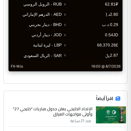
CurrencyRate
اقرأ أيضاً
الاتحاد الخليجي يعلن جدول مباريات "خليجي 27"
وأولى مواجهات العراق
منذ 21 ساعة