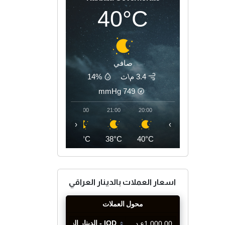
40°C
صافي
3.4 م\ث
14%
mmHg
749
00:00
23:00
22:00
21:00
20:00
‹
›
36°C
37°C
37°C
38°C
40°C
اسعار العملات بالدينار العراقي