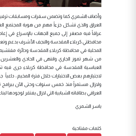
وأضاف الشمري كما وتضمن سفرات ومسابقات ترفيهية
العراق والذي تشكل جزءاً مهم من هوية المجتمع العر
عراقاً فيه مصغر إلى جميع الجهات بالإسراع في إعادة 
محافظتي كربلاء المقدسة والنجف الأشرف بدعم وتعاو
المحلية في محافظة كربلاء المقدسة ودائرة مفتشيه ترا
من شهر تموز الجاري وانتهى في الحادي والعشرين من
العباسية المقدسة في محافظة كربلاء جرى فيه تك
لاجتيازهم بعض الاختبارات خلال فترة المخيم ، داعياً
ولازال مستمراً منذ خمس سنوات وحتى الآن ببرامج تهد
العراقي بطاقاته الشبابية التي لازال يفتقر لوجودها لب
ياسر الشمري
كلمات مفتاحية