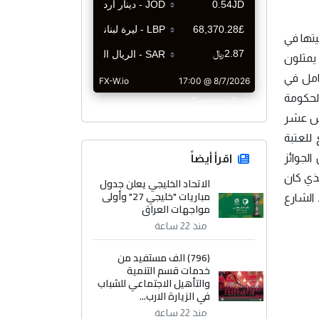
تها في
يمثلون
كامل في
CurrencyRate
لحكومة
امس عشر
للعتبة
لجوائز
اقرأ أيضاً
لذي كان
الاتحاد الخليجي يعلن جدول
مباريات "خليجي 27" وأولى
 الشارع
مواجهات العراق
منذ 22 ساعة
(796) الف مستفيد من
خدمات قسم التنمية
والتأهيل الاجتماعي للشباب
في الزيارة الارب...
منذ 22 ساعة