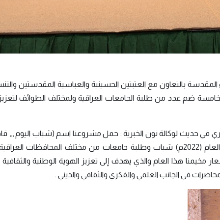
لمقدسة بالتعاون مع العتبتين الحسينية والعباسية المقدستين والتن
 الخامسة ضم عدد من طلبة الجامعات العراقية ولمختلف الطوائف لتعزيز
ري في حديث لوكالة نون الخبرية : حمل مشروعنا اسم (شباب اليوم ,,, قاد
والذي كان من ضمنه مخيمنا الصيفي الخامس لهذا العام (2022م) شباب وطلبة جامعات من مختلف المحافظات ال
٢٤) سنة ، مبيناً وكان شعار مخيمنا هذا العام والذي يهدف إلى تعزيز الهوية الوطنية والثقاف
حاضرات في الجانب العلمي والفكري والثقافي والديني .