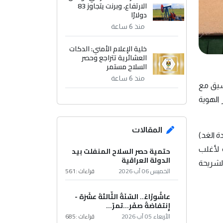
الارتفاع، وبرنت يتجاوز 83
دولارًا
منذ 6 ساعة
خلية الإعلام الأمني: الدكات
العشائرية تتراجع وحصر
السلاح مستمر
منذ 6 ساعة
سيق مع
 الهوية
المقالات
ة الغد)
عراقية لأغلب
حتمية حصر السلاح المنفلت بيد
الدولة العراقية
ية لشريحة
الخميس 06 آب 2026
قراءات :
561
عاشُورْاءُ.. السّنَةُ الثّالثةَ عشَرَة -
إِنتفاضةُ صفَر…تمرّ...
الأربعاء 05 آب 2026
قراءات :
685