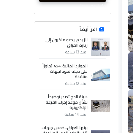
CurrencyRate
اقرأ أيضاً
الزيدي يدعو ماكرون إلى
زيارة العراق
منذ 13 ساعة
الموارد المائية: 454 تجاوزاً
على دجلة تعود لجهات
متنفذة
منذ 12 ساعة
هيئة الحج تصدر توضيحاً
بشأن موعد إجراء القرعة
الإلكترونية
منذ 14 ساعة
بينها العراق.. خمس جبهات
تنذر باندلاع الحرب العالمية