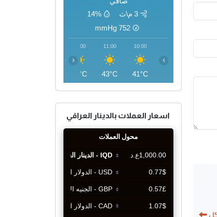
صافي
3 م\ث
14%
mmHg
752
14:00
13:00
12:00
11:00
10:00
‹
›
46°C
45°C
45°C
43°C
41°C
اسعار العملات بالدينار العراقي
كل