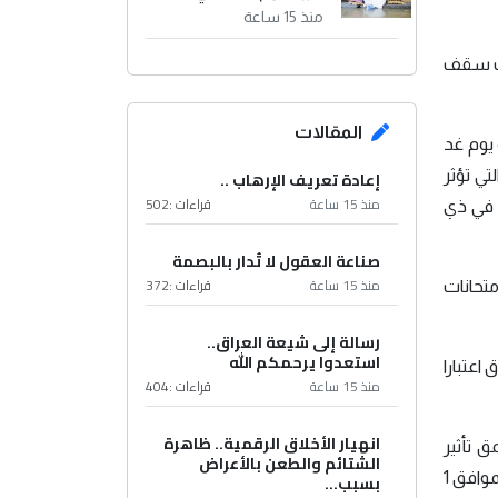
منذ 15 ساعة
خطت سقف
المقالات
ت الحرارة، والتي ستصل الى (52) درجة مئوية يوم غد
إعادة تعريف الإرهاب ..
التي تؤثر
منذ 15 ساعة
قراءات :
502
ة في ذي
صناعة العقول لا تُدار بالبصمة
منذ 15 ساعة
قراءات :
372
متحانات
رسالة إلى شيعة العراق..
استعدوا يرحمكم الله
اعتبارا
منذ 15 ساعة
قراءات :
404
انهيار الأخلاق الرقمية.. ظاهرة
ق تأثير
الشتائم والطعن بالأعراض
المنخفض الجوي الحراري الموسمي والذي يسبب ارتفاعًا تدريجيًا في درجات الحرارة في عموم البلاد إبتداءً من يوم الإثنين القادم الموافق 1
بسبب...