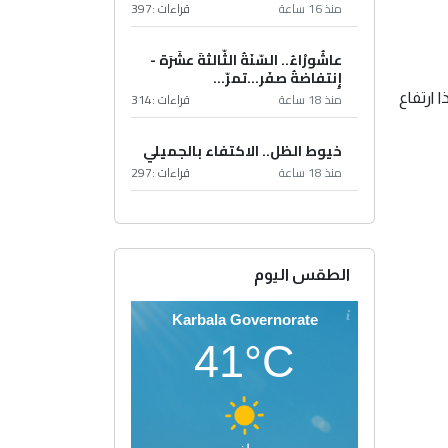
منذ 16 ساعة
قراءات :
397
عاشُورْاءُ.. السّنَةُ الثّالثةَ عشَرَة -
إِنتفاضةُ صفَر…تمرّ...
منذ 18 ساعة
قراءات :
314
 ارتفاع
خيوط الظل.. الاكتفاء بالجميلي
منذ 18 ساعة
قراءات :
297
الطقس اليوم
Karbala Governorate
41°C