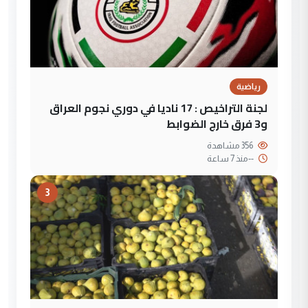
رياضية
لجنة التراخيص : 17 ناديا في دوري نجوم العراق
و3 فرق خارج الضوابط
356 مشاهدة
--
منذ 7 ساعة
3