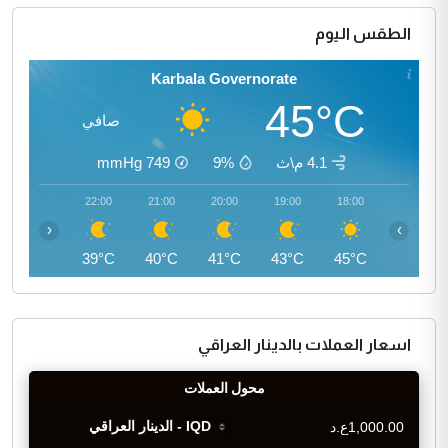
الطقس اليوم
Karbala Governorate
45°C
صافي
4.1 م\ث
9%
749
mmHg
23:00
22:00
21:00
20:00
19:00
18:00
‹
›
37°C
39°C
40°C
41°C
43°C
45°C
اسعار العملات بالدينار العراقي