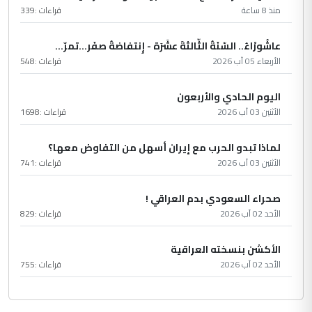
منذ 8 ساعة
قراءات :
339
عاشُورْاءُ.. السّنَةُ الثّالثةَ عشَرَة - إِنتفاضةُ صفَر…تمرّ...
الأربعاء 05 آب 2026
قراءات :
548
اليوم الحادي والأربعون
الأثنين 03 آب 2026
قراءات :
1698
لماذا تبدو الحرب مع إيران أسهل من التفاوض معها؟
الأثنين 03 آب 2026
قراءات :
741
صحراء السعودي بدم العراقي !
الأحد 02 آب 2026
قراءات :
829
الأكشن بنسخته العراقية
الأحد 02 آب 2026
قراءات :
755