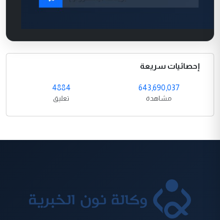
إحصائيات سريعة
4884
643,690,037
مشاهدة
تعليق