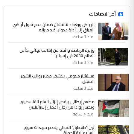
التعليق : واحد من عصابة علي ماما يسقط
جنسية الرافد الثالث للعراق ومن اصول عريقة
ابا فرات ...
آخر الاضافات
الجواهري يرد على صدام حسين سل
الرياض وبغداد تناقشان ضمان عدم تحول أراضي
الموضوع :
العراق إلى أداة عدوان ضد جيرانه
مضجعيك يابن الزنا (نص كامل)
منذ 3 ساعة
4
سردار
وزيرة الرياضة واثقة من إقامة نهائي كأس
العالم 2030 في إسبانيا
التعليق : واحد من عصابة علي ماما يسقط
منذ 3 ساعة
جنسية الرافد الثالث للعراق ومن اصول عريقة
ابا فرات ...
مستشار حكومي يكشف مصير رواتب الشهر
الجواهري يرد على صدام حسين سل
الموضوع :
المقبل
مضجعيك يابن الزنا (نص كامل)
منذ 3 ساعة
مطعم إيطالي يرفض إنزال العلم الفلسطيني
5
حيدر عاشور
ويخسر روادا من رجال أعمال إسرائيليين
التعليق : تحياتي لك استاذ حامدتركان. كلام
منذ 4 ساعة
دقيق ومسؤول؛ فالاستثمار الحقيقي للإنسان
تين "طقطق" المحلي يتصدر مبيعات سوق
وثروات البلد يعتمد على الكفاءة ...
السليمانية للجملة