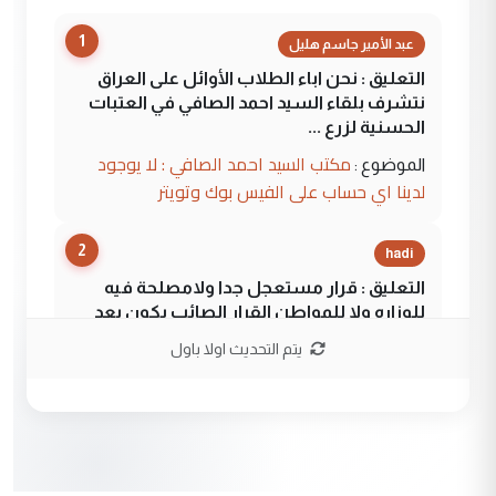
1
عبد الأمير جاسم هليل
التعليق : نحن اباء الطلاب الأوائل على العراق
نتشرف بلقاء السيد احمد الصافي في العتبات
الحسنية لزرع ...
مكتب السيد احمد الصافي : لا يوجود
الموضوع :
لدينا اي حساب على الفيس بوك وتويتر
2
hadi
التعليق : قرار مستعجل جدا ولامصلحة فيه
للوزاره ولا للمواطن القرار الصائب يكون بعد
الاستماع للمدير ومغرفة ...
يتم التحديث اولا باول
وزير الصحة يعفي مدير مستشفى الكرخ
الموضوع :
العام في بغداد
3
سردار