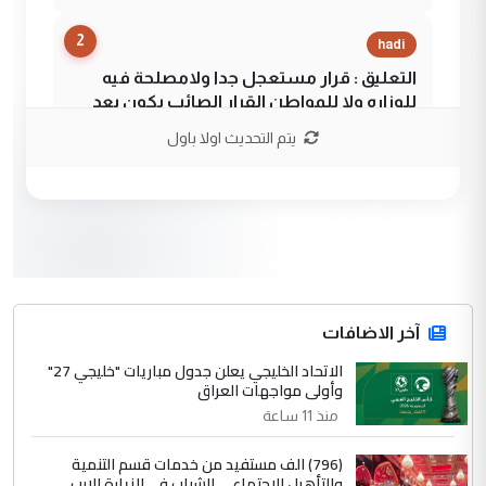
2
hadi
التعليق : قرار مستعجل جدا ولامصلحة فيه
للوزاره ولا للمواطن القرار الصائب يكون بعد
الاستماع للمدير ومغرفة ...
يتم التحديث اولا باول
وزير الصحة يعفي مدير مستشفى الكرخ
الموضوع :
العام في بغداد
3
سردار
التعليق : واحد من عصابة علي ماما يسقط
جنسية الرافد الثالث للعراق ومن اصول عريقة
ابا فرات ...
آخر الاضافات
الجواهري يرد على صدام حسين سل
الاتحاد الخليجي يعلن جدول مباريات "خليجي 27"
الموضوع :
وأولى مواجهات العراق
مضجعيك يابن الزنا (نص كامل)
منذ 11 ساعة
4
سردار
(796) الف مستفيد من خدمات قسم التنمية
والتأهيل الاجتماعي للشباب في الزيارة الارب...