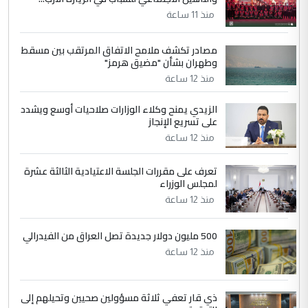
التعليق : واحد من عصابة علي ماما يسقط
منذ 11 ساعة
جنسية الرافد الثالث للعراق ومن اصول عريقة
ابا فرات ...
مصادر تكشف ملامح الاتفاق المرتقب بين مسقط
الجواهري يرد على صدام حسين سل
الموضوع :
وطهران بشأن "مضيق هرمز"
مضجعيك يابن الزنا (نص كامل)
منذ 12 ساعة
الزيدي يمنح وكلاء الوزارات صلاحيات أوسع ويشدد
5
حيدر عاشور
على تسريع الإنجاز
التعليق : تحياتي لك استاذ حامدتركان. كلام
منذ 12 ساعة
دقيق ومسؤول؛ فالاستثمار الحقيقي للإنسان
وثروات البلد يعتمد على الكفاءة ...
تعرف على مقررات الجلسة الاعتيادية الثالثة عشرة
بين الإهمال واغتصاب الأرض.. بلاد
لمجلس الوزراء
الموضوع :
الرافدين تعاني الجفاف والتصحر!!
منذ 12 ساعة
500 مليون دولار جديدة تصل العراق من الفيدرالي
منذ 12 ساعة
ذي قار تعفي ثلاثة مسؤولين صحيين وتحيلهم إلى