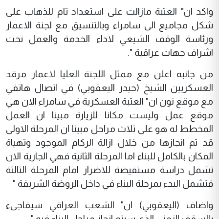
واكد ان" العتبة مازالت على استعداد تام للذهاب على
شكل مجاميع الى سامراء وبالتنسيق مع لجنة الاعمار
ورئاسة الوقف الشيعي لاداء الخدمة والعمل تحت
اشراف جهات عراقية ".
من جانبه اعلن مع ممثل اللجنة العليا لاعمار مرقد
العسكريين الشيخ (حيدر اليعقوبي) في اتصال هاتفي
مع موقع نون ان" العتبة العسكرية في سامراء الان هي
موقع عمل وليست مكانا للزيارة مبينا ان العمل
المخطط له هو على ثلاث مراحل مبينا ان المرحلة الاولى
قد تم انجازها من خلال ازالة الركام الموجود وتهياة
المكان بالكامل للبناء اما المرحلة الثانية فهي الجارية الان
تشمل دراسة مستفيضة للاضرار امام المرحلة الثالثة
فتشمل البدء بمرحلة البناء في داخل الروضة الشريفة "
واضاف (اليعقوبي) ان" الشعب العراقي سيفاجىء
بالسقف الزمني الذي سيتم انجاز مراحل البناء فيه ".