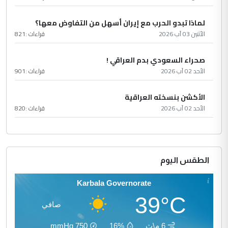
لماذا تبدو الحرب مع إيران أسهل من التفاوض معها؟
الأثنين 03 آب 2026
قراءات :
821
صحراء السعودي بدم العراقي !
الأحد 02 آب 2026
قراءات :
901
الأكشن بنسخته العراقية
الأحد 02 آب 2026
قراءات :
820
الطقس اليوم
Karbala Governorate
39°C
صافي
6 م\ث
16%
750
mmHg