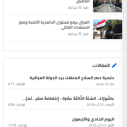
التحقيق
منذ 12 ساعة
العراق يرفع مستوى الجاهزية الأمنية ويعزز
الاستعداد القتالي
منذ 12 ساعة
المقالات
حتمية حصر السلاح المنفلت بيد الدولة العراقية
منذ 22 ساعة
قراءات :
471
عاشُورْاءُ.. السّنَةُ الثّالثةَ عشَرَة - إِنتفاضةُ صفَر…تمرّ...
الأربعاء 05 آب 2026
قراءات :
626
اليوم الحادي والأربعون
الأثنين 03 آب 2026
قراءات :
1779