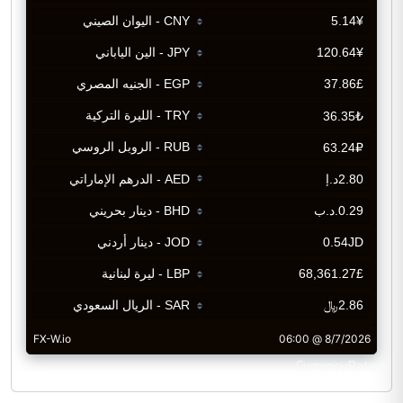
CurrencyRate