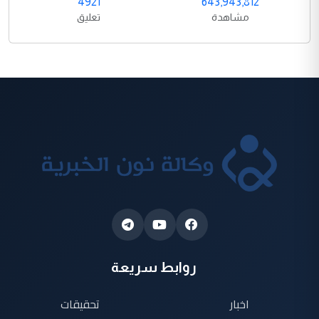
4921
643,943,812
مشاهدة
تعليق
روابط سريعة
اخبار
تحقيقات