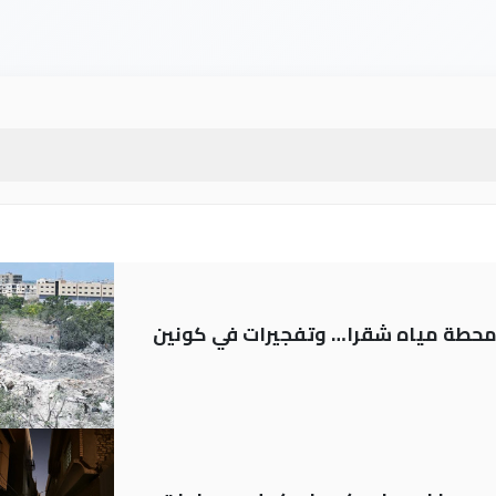
ر محطة مياه شقرا… وتفجيرات في كونين