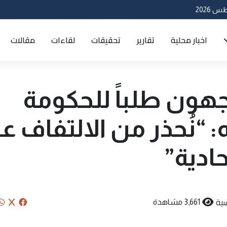
اخبار محلية
تقارير
تحقيقات
لقاءات
مقالات
هون طلباً للحكومة
 “نُحذر من الالتفاف ع
حادية”
ية
3,661 مشاهدة