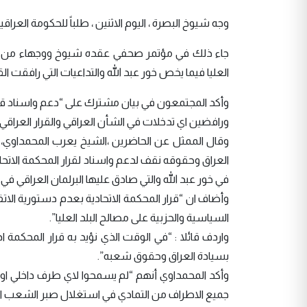
وجه شيوخ البصرة ، اليوم الاثنين ، طلباً للحكومة العراق
جاء ذلك في مؤتمر صحفي عقده شيوخ ووجهاء من عشائر
العليا فيما يخص خور عبد الله والتداعيات التي رافقت القر
وأكد المجتمعون في بيان مشترك على “دعم واسناد قرار الم
ورافضين اي تدخلات في الشأن العراقي والقرار العراقي 
وقال الممثل عن الحاضرين ،الشيخ يعرب المحمداوي، خلا
العراق وحقوقه نقف لدعم واسناد لقرار المحكمة الاتحاد
في خور عبد الله والتي صادق عليها البرلمان العراقي في عام 13
وأضاف ان “قرار المحكمة الاتحادية بعدم دستورية الات
السياسية والحزبية على مصالح البلد العليا”.
واردف قائلا : “في الوقت الذي نؤيد به قرار المحكمة ا
بسيادة العراق وحقوق شعبه”.
وأكد المحمداوي أنهم “لم يسمحوا لاي طرف داخلي او خا
جميع الاطراف من التمادي في استغلال صبر الشعب ال