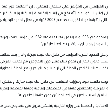
 العراقيين في المؤتمر ،علي سلمان العقابي ، ان “اتفاقية خور عبد ا
عتبار ان خور عبد الله يقع في المياه الاقليمية العراقية والعراق غير 
تنظيم الملاحة في مياهه الاقليمية المخالفات القانونية التي ارتكبتها دولة الكويت بعد عام 2003 كثيرة في مجال
واشار الى ان ” فرق الاتفاقية الدولية التي اقرتها الامم المتحدة عام 1958 وتم العمل بها لغاية عام
 السواحل يجب ان لا يتضرر بها احد الطرفين”.
 الكويت للتوسع على الحدود البحرية العراقية من خلال بناء ميناء مبارك والذي يعد مخالف
 قانون البحار ان تقوم ببناء ميناء دون التفاوض مع الجانب العراقي
ن هناك تفاوض للدولة التي تريد بناء ميناء بحري مع الدولة المجاورة و
ويت خالفت بنود وقرارات الاتفاقية من خلال بناء ميناء مبارك وبطلان ال
ية العراقية والمصادق عليها في المنظمات العامية ومنها المنظمة البحرية 
الاتفاق تسبب باضرار في احد الدولتين ومن حقها الطعن به”.
كة الاتحادية والضغط على وزارة الخارجية بتشكيل فريق فني متفاوض فن