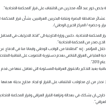
ية يخص خور عبد الله، محذرين من الالتفاف على قرار ‘المحكمة الاتحادية”.
 محافظة البصرة ونقابة البحريين العراقيين، بشأن قرار المحكمة الا
ار، و حضره / المركز الخبري الوطني/ .
حكمة الاتحادية ، داعين وزارة الخارجية الى “اتخاذ الاجراءات في المحافل 
الذي صدر من المحكمة الاتحادية”.
ل المؤتمر : إنه “انطلاقا من الواجب الوطني وايمانا منا في الدفاع ع
ية العليا في العراق القاضي بعدم دستورية التصويت على اتفاقية الملاحة 
20”.
فاقية يعيد التذكير بالحقوق العراقية المسلوبة التي تغافل عنها من قدم
ذ نحذر من اي محاولات للالتفاف على القرار او ايجاد مخارج بديلة هدفها 
رجي ان يشكك في بعدالة ونزاهة القرار العراقي وقرار المحكمة الاتحادي
عراقي”.