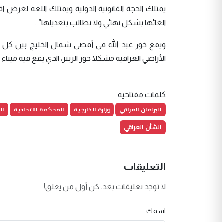
يمتلك الحجة القانونية الدولية ويمتلك اللغة لغرض ا
الغائها بشكل نهائي ولا نطالب بتعديلها” .
ويقع خور عبد الله في أقصى شمال الخليج بين كل من ج
الأراضي العراقية مشكلا خور الزبير، الذي يقع فيه مينا
كلمات مفتاحية
البرلمان العراقي
وزارة الخارجية
المحكمة الاتحادية
ال
الشأن العراقي
التعليقات
لا توجد تعليقات بعد. كن أول من يعلق!
اسمك