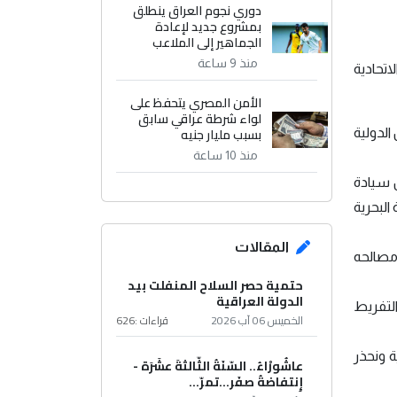
دوري نجوم العراق ينطلق
بمشروع جديد لإعادة
الجماهير إلى الملاعب
منذ 9 ساعة
تحادية
الأمن المصري يتحفظ على
لواء شرطة عراقي سابق
بسبب مليار جنيه
الدولية
منذ 10 ساعة
ن سيادة
البحرية
المقالات
 مصالحه
حتمية حصر السلاح المنفلت بيد
الدولة العراقية
التفريط
الخميس 06 آب 2026
قراءات :
626
ة ونحذر
عاشُورْاءُ.. السّنَةُ الثّالثةَ عشَرَة -
إِنتفاضةُ صفَر…تمرّ...