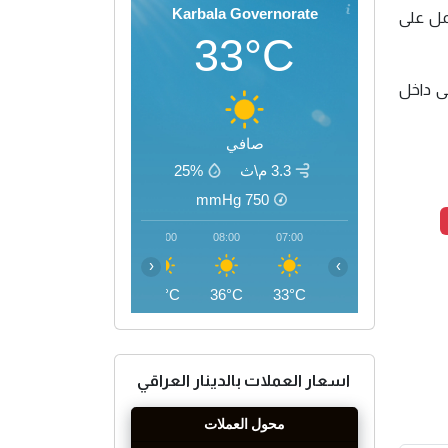
Karbala Governorate
عمل على
33°C
لى داخل
صافي
3.3 م\ث
25%
mmHg
750
11:00
10:00
09:00
08:00
07:00
‹
›
43°C
41°C
38°C
36°C
33°C
اسعار العملات بالدينار العراقي