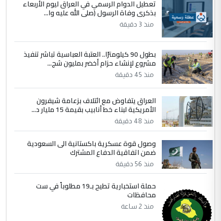
تعطيل الدوام الرسمي في العراق ليوم الأربعاء
بذكرى وفاة الرسول (صلى الله عليه وا...
وزير الصحة يعفي مدير مستشفى الكرخ
الموضوع :
العام في بغداد
منذ 3 دقيقة
بطول 90 كيلومترًا.. العتبة العباسية تباشر تنفيذ
4
سردار
مشروع لإنشاء حزام أخضر بمليون شج...
التعليق : واحد من عصابة علي ماما يسقط
منذ 45 دقيقة
جنسية الرافد الثالث للعراق ومن اصول عريقة
ابا فرات ...
العراق يتفاوض مع ائتلاف بزعامة شيفرون
الجواهري يرد على صدام حسين سل
الأمريكية لبناء خط أنابيب بقيمة 15 مليار د...
الموضوع :
مضجعيك يابن الزنا (نص كامل)
منذ 48 دقيقة
وصول قوة عسكرية باكستانية الى السعودية
5
سردار
ضمن اتفاقية الدفاع المشترك
التعليق : واحد من عصابة علي ماما يسقط
منذ 56 دقيقة
جنسية الرافد الثالث للعراق ومن اصول عريقة
حملة استخبارية تطيح بـ19 مطلوباً في ست
ابا فرات ...
محافظات
الجواهري يرد على صدام حسين سل
الموضوع :
منذ 2 ساعة
مضجعيك يابن الزنا (نص كامل)