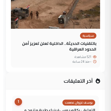
سياسية
بالتقنيات الحديثة.. الداخلية تعلن تعزيز أمن
الحدود العراقية
521 مشاهدة
--
منذ 24 ساعة
آخر التعليقات
1
يوسف غزوان عصمت
التعليق : بكالوريوس فيزياء طبية متزوج و