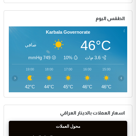
الطقس اليوم
Karbala Governorate
46°C
صافي
3.6 م\ث
10%
749
mmHg
20:00
19:00
18:00
17:00
16:00
15:00
‹
›
40°C
42°C
44°C
45°C
46°C
46°C
اسعار العملات بالدينار العراقي