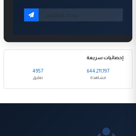
إحصائيات سريعة
4957
644,211,197
مشاهدة
تعليق