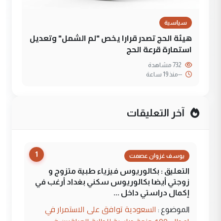
سياسية
هيئة الحج تصدر قرارا يخص "لم الشمل" وتعديل
استمارة قرعة الحج
732 مشاهدة
--
منذ 19 ساعة
آخر التعليقات
1
يوسف غزوان عصمت
التعليق : بكالوريوس فيزياء طبية متزوج و
زوجتي أيضا بكالوريوس سكني بغداد أرغب في
إكمال دراستي داخل ...
السعودية توافق على الاستمرار في
الموضوع :