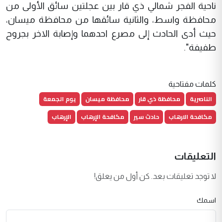
ناحية الفجر شمالي ذي قار بين عجلتين سائق الأولى من
محافظة واسط، والثانية سائقها من محافظة ميسان،
حيث أدى الحادث إلى مصرع احدهما وإصابة الاخر بجروح
طفيفة".
كلمات مفتاحية
الناصرية
محافظة ذي قار
محافظة ميسان
يوم الجمعة
مكافحة الارهاب
حادث سير
مكافحة الإرهاب
الإرهاب
التعليقات
لا توجد تعليقات بعد. كن أول من يعلق!
اسمك