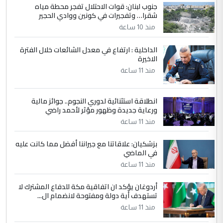
جنوب لبنان: قوات الاحتلال تفجر محطة مياه
4
سردار
شقرا… وتفجيرات في كونين ووادي الحجير
التعليق : واحد من عصابة علي ماما يسقط
منذ 10 ساعة
جنسية الرافد الثالث للعراق ومن اصول عريقة
ابا فرات ...
الداخلية : ارتفاع في معدل الشائعات خلال الفترة
الاخيرة
الجواهري يرد على صدام حسين سل
الموضوع :
مضجعيك يابن الزنا (نص كامل)
منذ 11 ساعة
انطلاقة استثنائية لدوري النجوم.. جوائز مالية
5
سردار
ورعاية جديدة وظهور مؤثر لأحمد راضي
التعليق : واحد من عصابة علي ماما يسقط
منذ 11 ساعة
جنسية الرافد الثالث للعراق ومن اصول عريقة
ابا فرات ...
بزشكيان: علاقاتنا مع جيراننا أفضل مما كانت عليه
في الماضي
الجواهري يرد على صدام حسين سل
الموضوع :
مضجعيك يابن الزنا (نص كامل)
منذ 11 ساعة
أردوغان يؤكد ان اتفاقية مكة للدفاع المشترك لا
تستهدف أية دولة ومفتوحة لانضمام ال...
منذ 11 ساعة