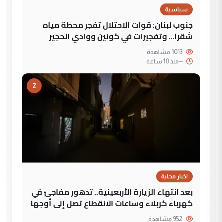
سياسية
جنوب لبنان: قوات الاحتلال تفجر محطة مياه
شقرا… وتفجيرات في كونين ووادي الحجير
1013 مشاهدة
--
منذ 10 ساعة
2
اخبار محلية
بعد انتهاء الزيارة الأربعينية.. تدهور مفاجئ في
كهرباء كربلاء وساعات الانقطاع تصل إلى أوجها
952 مشاهدة