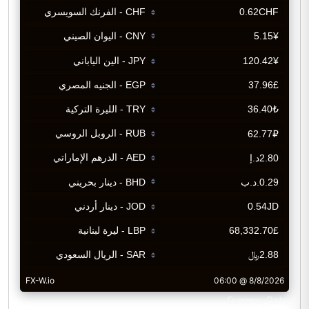
CurrencyRate