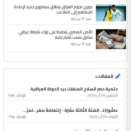
دوري نجوم العراق ينطلق بمشروع جديد لإعادة
الجماهير إلى الملاعب
منذ 11 ساعة
الأمن المصري يتحفظ على لواء شرطة عراقي
سابق بسبب مليار جنيه
منذ 11 ساعة
المقالات
حتمية حصر السلاح المنفلت بيد الدولة العراقية
الخميس 06 آب 2026
قراءات :
634
عاشُورْاءُ.. السّنَةُ الثّالثةَ عشَرَة - إِنتفاضةُ صفَر…تمرّ...
الأربعاء 05 آب 2026
قراءات :
754