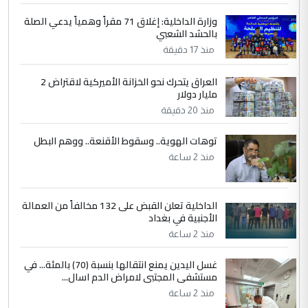
إكمال دراستي داخل ...
وزارة الداخلية: إغلاق 71 مقراً وهمياً يدعي الصلة
بالحشد الشعبي
السعودية توافق على الاستمرار في
الموضوع :
إعطاء 100 منحة دراسية للطلبة العراقيين في
منذ 17 دقيقة
جامعاتها سنويا
العراق يتحرك نحو الخزانة الأميركية لاقتراض 2
مليار دولار
منذ 20 دقيقة
توهات الهوية.. وسقوط الأقنعة.. ووهم البطل
منذ 2 ساعة
الداخلية تعلن القبض على 132 مخالفاً من العمالة
الأجنبية في بغداد
منذ 2 ساعة
غسل اليدين يمنع انتقالها بنسبة (70) بالمئة... في
مستشفى المجتبى لامراض الدم اسال...
منذ 2 ساعة