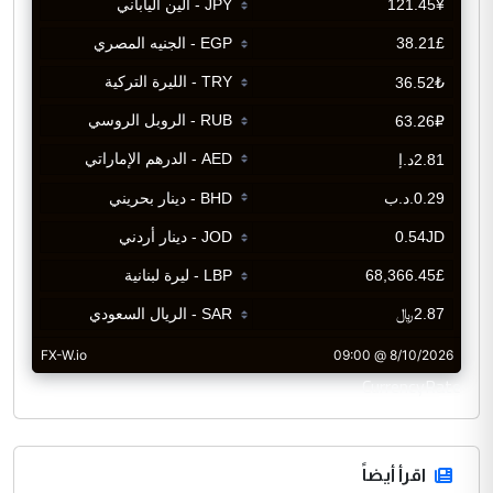
CurrencyRate
اقرأ أيضاً