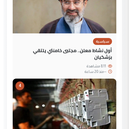
سياسية
أول نشاط معلن.. مجتبى خامنئي يلتقي
بزشكيان
811 مشاهدة
--
منذ 20 ساعة
4