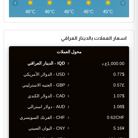
‹
›
46°C
46°C
46°C
46°C
46°C
45°C
اسعار العملات بالدينار العراقي