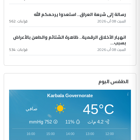
رسالة إلى شيعة العراق.. استعدوا يرحمكم الله
السبت 08 آب 2026
قراءات :
562
انهيار الأخلاق الرقمية.. ظاهرة الشتائم والطعن بالأعراض
بسبب...
السبت 08 آب 2026
قراءات :
534
الطقس اليوم
Karbala Governorate
45°C
صافي
4.2 م\ث
11%
752
mmHg
17:00
16:00
15:00
14:00
13:00
12:00