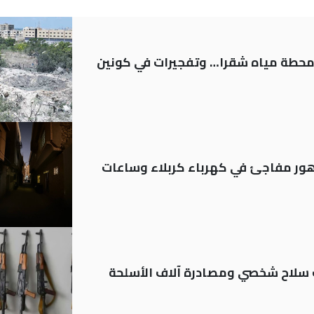
ر محطة مياه شقرا… وتفجيرات في كونين
 تدهور مفاجئ في كهرباء كربلاء وساعات
ة: تسجيل أكثر من 20 ألف سلاح شخصي ومصادرة آلاف الأسلحة