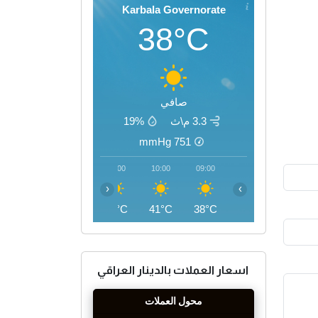
Karbala Governorate
38°C
صافي
3.3 م\ث
19%
mmHg
751
13:00
12:00
11:00
10:00
09:00
‹
›
45°C
44°C
43°C
41°C
38°C
اسعار العملات بالدينار العراقي