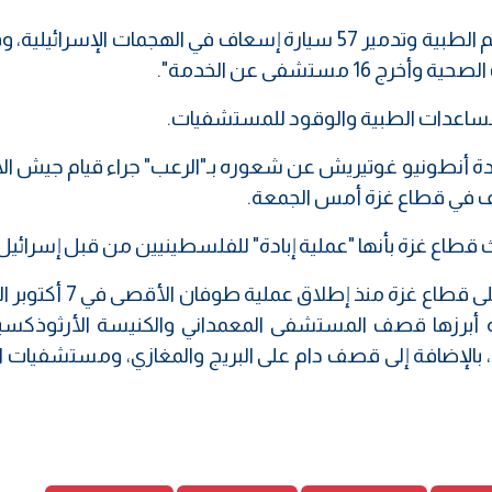
وكشف القدرة عن استشهاد 150 من الطواقم الطبية وتدمير 57 سيارة إسعاف في الهجمات الإسرائ
لمساعدات الطبية والوقود للمستشفيات.
حدة أنطونيو غوتيريش عن شعوره بـ"الرعب" جراء قيام جيش ال
ف في قطاع غزة أمس الجمعة.
ث قطاع غزة بأنها "عملية إبادة" للفلسطينيين من قبل إسرائيل
ويشن الكيان الاسرائيلي المحتل حربا واسعة على قطاع غزة منذ
ية أبرزها قصف المستشفى المعمداني والكنيسة الأرثوذكسية
بالإضافة إلى قصف دام على البريج والمغازي، ومستشفيات ا