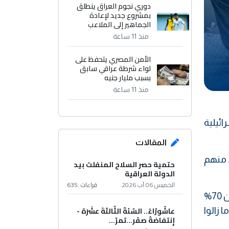
دوري نجوم العراق ينطلق
بمشروع جديد لإعادة
الجماهير إلى الملاعب
منذ 11 ساعة
الأمن المصري يتحفظ على
لواء شرطة عراقي سابق
بسبب مليار جنيه
منذ 11 ساعة
حرب الإسرائيلية
المقالات
 منهم
حتمية حصر السلاح المنفلت بيد
الدولة العراقية
الخميس 06 آب 2026
قراءات :
635
وأكد أن جيش الاحتلال الإسرائيلي ارتكب مجازر كبرى خلال الساعات الأخيرة راح ضحيتها 231 شخصا، موضحا أن 70%
عاشُورْاءُ.. السّنَةُ الثّالثةَ عشَرَة -
 عن مفقودين وصل إلى الوزارة بينهم 1250 طفلا ما زالوا
إِنتفاضةُ صفَر…تمرّ...