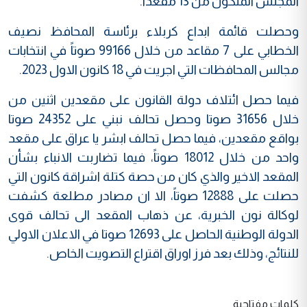
المجلس المتكون من 13 مقعداً.
وحصلت قائمة ابداع كربلاء برئاسة المحافظ نصيف
الخطابي على 7 مقاعد من خلال 99166 صوتاً في انتخابات
مجالس المحافظات التي اجريت في 18 كانون الاول 2023.
فيما حصل ائتلاف دولة القانون على مقعدين اثنين من
خلال 31656 صوتا وحصل تحالف نبني على 24352 صوتا
بواقع مقعدين، فيما حصل تحالف ابشر يا عراق على مقعد
واحد من خلال 18012 صوتاً، فيما تضاربت الانباء بشأن
المقعد الاخير والذي كان من حصة كتلة اشراقة كانون التي
حصلت على 12888 صوتاً، الا ان مصادر مطلعة كشفت
لوكالة نون الخبرية، عن ذهاب المقعد الى تحالف قوى
الدولة الوطنية الحاصل على 12693 صوتا في الاعلان الاولي
للنتائج، وذلك بعد فرز اوراق اقتراع التصويت الخاص.
كلمات مفتاحية