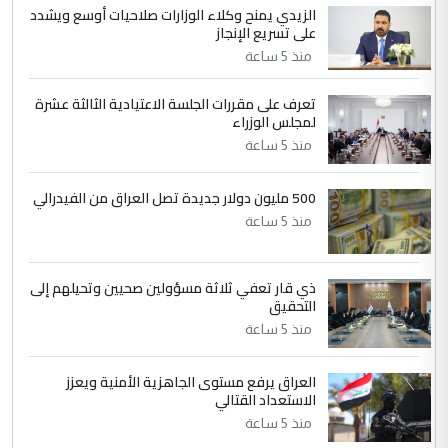
الزيدي يمنح وكلاء الوزارات صلاحيات أوسع ويشدد
5
حيدر عاشور
على تسريع الإنجاز
التعليق : تحياتي لك استاذ حامدتركان. كلام
منذ 5 ساعة
دقيق ومسؤول؛ فالاستثمار الحقيقي للإنسان
وثروات البلد يعتمد على الكفاءة ...
تعرف على مقررات الجلسة الاعتيادية الثالثة عشرة
بين الإهمال واغتصاب الأرض.. بلاد
لمجلس الوزراء
الموضوع :
الرافدين تعاني الجفاف والتصحر!!
منذ 5 ساعة
500 مليون دولار جديدة تصل العراق من الفيدرالي
منذ 5 ساعة
ذي قار تعفي ثلاثة مسؤولين صحيين وتحيلهم إلى
التحقيق
منذ 5 ساعة
العراق يرفع مستوى الجاهزية الأمنية ويعزز
الاستعداد القتالي
منذ 5 ساعة