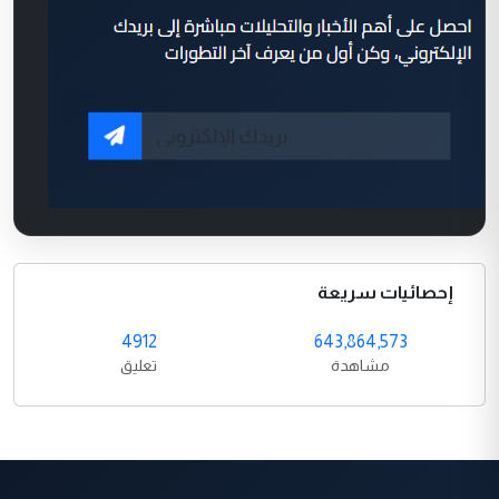
إحصائيات سريعة
4912
643,864,573
مشاهدة
تعليق