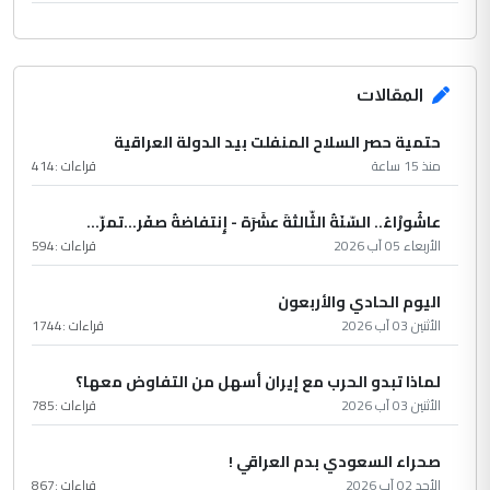
المقالات
حتمية حصر السلاح المنفلت بيد الدولة العراقية
منذ 15 ساعة
قراءات :
414
عاشُورْاءُ.. السّنَةُ الثّالثةَ عشَرَة - إِنتفاضةُ صفَر…تمرّ...
الأربعاء 05 آب 2026
قراءات :
594
اليوم الحادي والأربعون
الأثنين 03 آب 2026
قراءات :
1744
لماذا تبدو الحرب مع إيران أسهل من التفاوض معها؟
الأثنين 03 آب 2026
قراءات :
785
صحراء السعودي بدم العراقي !
الأحد 02 آب 2026
قراءات :
867