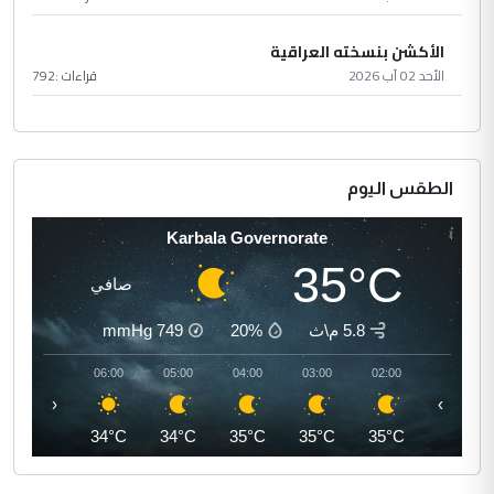
الأكشن بنسخته العراقية
الأحد 02 آب 2026
قراءات :
792
الطقس اليوم
Karbala Governorate
35°C
صافي
5.8 م\ث
20%
749
mmHg
07:00
06:00
05:00
04:00
03:00
02:00
‹
›
35°C
34°C
34°C
35°C
35°C
35°C