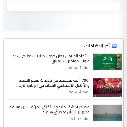
وزير الصحة يعفي مدير مستشفى الكرخ
الموضوع :
العام في بغداد
3
سردار
التعليق : واحد من عصابة علي ماما يسقط
جنسية الرافد الثالث للعراق ومن اصول عريقة
ابا فرات ...
آخر الاضافات
الجواهري يرد على صدام حسين سل
الاتحاد الخليجي يعلن جدول مباريات "خليجي 27"
الموضوع :
وأولى مواجهات العراق
مضجعيك يابن الزنا (نص كامل)
منذ 4 ساعة
4
سردار
(796) الف مستفيد من خدمات قسم التنمية
والتأهيل الاجتماعي للشباب في الزيارة الارب...
التعليق : واحد من عصابة علي ماما يسقط
منذ 4 ساعة
جنسية الرافد الثالث للعراق ومن اصول عريقة
ابا فرات ...
مصادر تكشف ملامح الاتفاق المرتقب بين مسقط
الجواهري يرد على صدام حسين سل
الموضوع :
وطهران بشأن "مضيق هرمز"
مضجعيك يابن الزنا (نص كامل)
منذ 5 ساعة