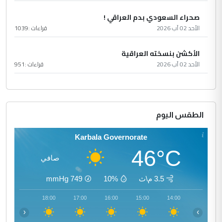
صحراء السعودي بدم العراقي !
الأحد 02 آب 2026
قراءات :
1039
الأكشن بنسخته العراقية
الأحد 02 آب 2026
قراءات :
951
الطقس اليوم
Karbala Governorate
46°C
صافي
3.5 م\ث
10%
749
mmHg
19:00
18:00
17:00
16:00
15:00
14:00
‹
›