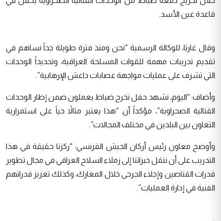
خلال تخريج دفعة ضباط من الوحدات القتالية الصحراوية بحفل في
قاعدة عين الأسد.
وقال غارتا، للوكالة الرسمية “نحن ومنذ فترة طويلة جداً نساهم في
تقديم تدريبات مهمة للقوات المسلحة العراقية، وتحديداً الوحدات
التي تشرف على عمليات مواجهة عصابات داعش الإرهابية”.
وأضاف: “اليوم، نشهد حفل تخرج ضباط يعملون ضمن إطار الوحدات
القتالية الصحراوية”، مؤكداً أن “هذا يعتبر مثالاً حياً على استمرارية
التعاون بين البلدين في مختلف المجالات”.
وأوضح معاون رئيس أركان الجيش الفرنسي: “ركزنا حقيقة في هذا
التدريب على أن ننقل خبراتنا إلى زملاء السلاح العراقي في مجال تطوير
قدرات القناصين وإجلاء الجرحى خلال المعارك، وكذلك تعزيز قدراتهم
الفنية في إدارة العمليات”.