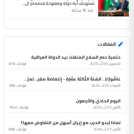
تستهدف أية دولة ومفتوحة لانضمام ال...
منذ 16 ساعة
المقالات
حتمية حصر السلاح المنفلت بيد الدولة العراقية
الخميس 06 آب 2026
قراءات :
676
عاشُورْاءُ.. السّنَةُ الثّالثةَ عشَرَة - إِنتفاضةُ صفَر…تمرّ...
الأربعاء 05 آب 2026
قراءات :
786
اليوم الحادي والأربعون
الأثنين 03 آب 2026
قراءات :
1922
لماذا تبدو الحرب مع إيران أسهل من التفاوض معها؟
الأثنين 03 آب 2026
قراءات :
960