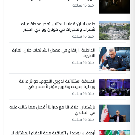
منذ 15 ساعة
5
سردار
التعليق : واحد من عصابة علي ماما يسقط
جنوب لبنان: قوات الاحتلال تفجر محطة مياه
جنسية الرافد الثالث للعراق ومن اصول عريقة
شقرا… وتفجيرات في كونين ووادي الحجير
ابا فرات ...
منذ 16 ساعة
الجواهري يرد على صدام حسين سل
الموضوع :
الداخلية : ارتفاع في معدل الشائعات خلال الفترة
مضجعيك يابن الزنا (نص كامل)
الاخيرة
منذ 16 ساعة
انطلاقة استثنائية لدوري النجوم.. جوائز مالية
ورعاية جديدة وظهور مؤثر لأحمد راضي
منذ 16 ساعة
بزشكيان: علاقاتنا مع جيراننا أفضل مما كانت عليه
في الماضي
منذ 16 ساعة
أردوغان يؤكد ان اتفاقية مكة للدفاع المشترك لا