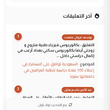
آخر التعليقات
1
يوسف غزوان عصمت
التعليق : بكالوريوس فيزياء طبية متزوج و
زوجتي أيضا بكالوريوس سكني بغداد أرغب في
إكمال دراستي داخل ...
السعودية توافق على الاستمرار في
الموضوع :
إعطاء 100 منحة دراسية للطلبة العراقيين في
جامعاتها سنويا
2
عبد الأمير جاسم هليل
التعليق : نحن اباء الطلاب الأوائل على العراق
نتشرف بلقاء السيد احمد الصافي في العتبات
يتم التحديث اولا باول
الحسنية لزرع ...