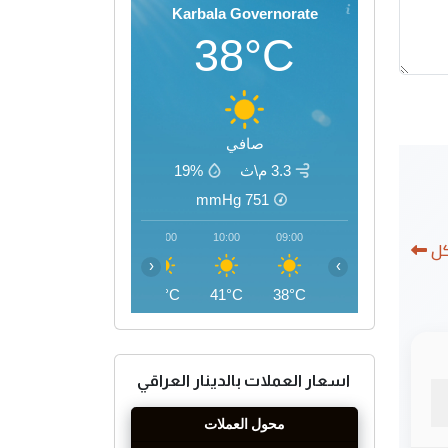
Karbala Governorate
38°C
صافي
3.3 م\ث
19%
mmHg
751
13:00
12:00
11:00
10:00
09:00
كل
‹
›
45°C
44°C
43°C
41°C
38°C
اسعار العملات بالدينار العراقي