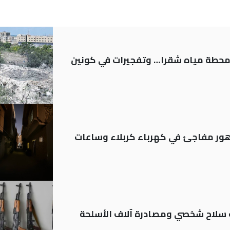
ر محطة مياه شقرا… وتفجيرات في كونين
 تدهور مفاجئ في كهرباء كربلاء وساعات
ة: تسجيل أكثر من 20 ألف سلاح شخصي ومصادرة آلاف الأسلحة