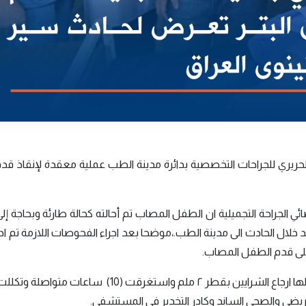
يري للجراحات التخصصية بدائرة مدينة الطب عملية معقدة لإنقاذ ق
لجراحة التجميلية ان الطفل المصاب تم أحالته كحالة طارئة وبحاجة إل
لد خلال الحادث الى مدينة الطب.،
موضحا بعد اجراء الفحوصات اللازمة تم ادخ
على قدم الطفل المصاب.
واضاف ان العملية كانت من العمليات المعقدة تم خلالها ارجاع الشرايين بقطر ٢ ملم واستغرقت (10) 
ريضي والصحي الساند وكادر التخدير في المستشفى.