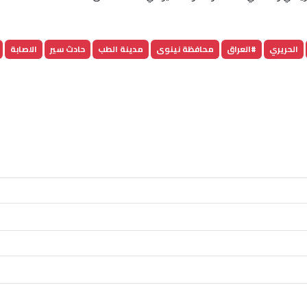
الحريري
#العراق
محافظة نينوى
مدينة الطب
حادث سير
الاصابة