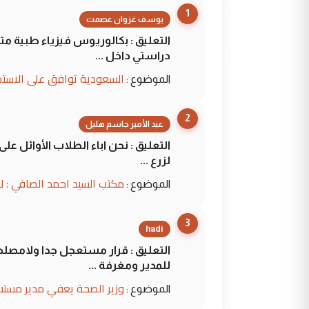
1
يوسف غزوان عصمت
التعليق : بكالوريوس فيزياء طبية م
دراستي داخل ...
السعودية توافق على الاستمرار في إعطاء 100 منحة دراسية للطل
الموضوع :
2
عبد الأمير جاسم هليل
التعليق : نحن اباء الطلاب الأوائل ع
لزرع ...
مكتب السيد احمد الصافي : ل
الموضوع :
3
hadi
التعليق : قرار مستعجل جدا ولامصلحة
للمدير ومغرفة ...
وزير الصحة يعفي مدير مستش
الموضوع :