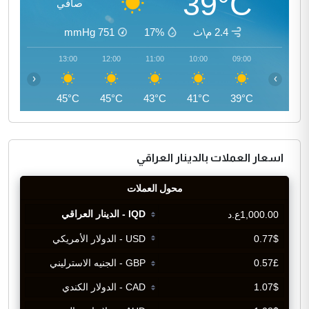
39°C
صافي
2.4 م\ث
17%
751
mmHg
14:00
13:00
12:00
11:00
10:00
09:00
‹
›
46°C
45°C
45°C
43°C
41°C
39°C
اسعار العملات بالدينار العراقي