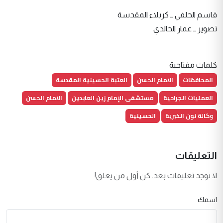
قاسم الحلفي ــ كربلاء المقدسة
تصوير ــ عمار الخالدي
كلمات مفتاحية
المحافظات
الامام الحسن
العتبة الحسينية المقدسة
العمليات الجراحية
مستشفى الإمام زين العابدين
الامام الحسن
وكالة نون الخبرية
الحسينية
التعليقات
لا توجد تعليقات بعد. كن أول من يعلق!
اسمك