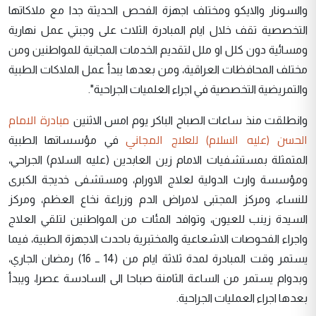
والسونار والايكو ومختلف اجهزة الفحص الحديثة جدا مع ملاكاتها
التخصصية تقف خلال ايام المبادرة الثلاث على وجبتي عمل نهارية
ومسائية دون كلل او ملل لتقديم الخدمات المجانية للمواطنين ومن
مختلف المحافظات العراقية، ومن بعدها يبدأ عمل الملاكات الطبية
والتمريضية التخصصية في اجراء العلميات الجراحية".
مبادرة الامام
وانطلقت منذ ساعات الصباح الباكر يوم امس الاثنين
الحسن (عليه السلام) للعلاج المجاني
في مؤسساتها الطبية
المتمثلة بمستشفيات الامام زين العابدين (عليه السلام) الجراحي،
ومؤسسة وارث الدولية لعلاج الاورام، ومستشفى خديجة الكبرى
للنساء، ومركز المجتبى لامراض الدم وزراعة نخاع العظم، ومركز
السيدة زينب للعيون، وتوافد المئات من المواطنين لتلقي العلاج
واجراء الفحوصات الاشعاعية والمختبرية باحدث الاجهزة الطبية، فيما
يستمر وقت المبادرة لمدة ثلاثة ايام من (14 ــ 16) رمضان الجاري،
وبدوام يستمر من الساعة الثامنة صباحا الى السادسة عصرا، ويبدأ
بعدها اجراء العمليات الجراحية.