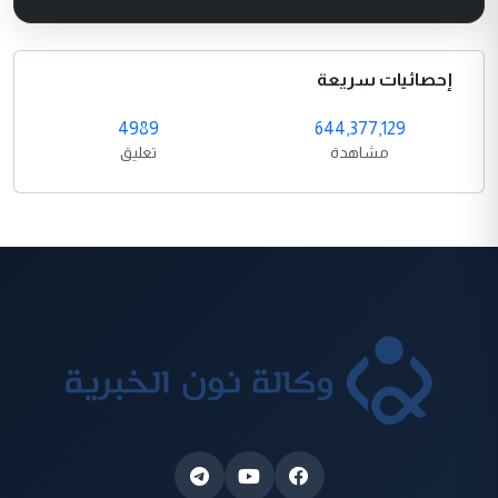
إحصائيات سريعة
4989
644,377,129
مشاهدة
تعليق