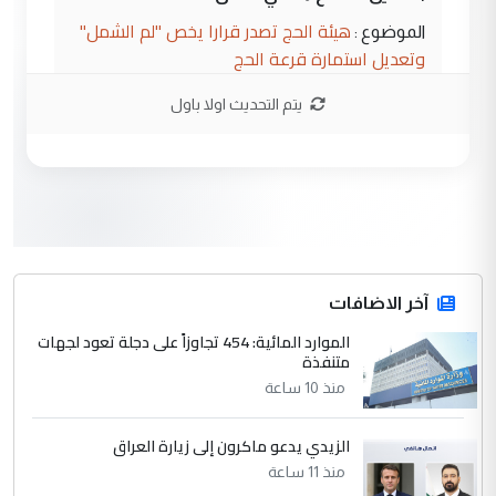
هيئة الحج تصدر قرارا يخص "لم الشمل"
الموضوع :
وتعديل استمارة قرعة الحج
يتم التحديث اولا باول
3
hadi
التعليق : تحيه اخويه حسينيه اي انسان مهما
كان محدود المعرفه بتفاصيل احداث المنطقه
يقول بما لايقبل ...
أردوغان يؤكد ان اتفاقية مكة للدفاع
الموضوع :
المشترك لا تستهدف أية دولة ومفتوحة لانضمام
الدول الشقيقة
آخر الاضافات
الموارد المائية: 454 تجاوزاً على دجلة تعود لجهات
4
متنفذة
يوسف غزوان عصمت
منذ 10 ساعة
التعليق : بكالوريوس فيزياء طبية متزوج و
زوجتي أيضا بكالوريوس سكني بغداد أرغب في
إكمال دراستي داخل ...
الزيدي يدعو ماكرون إلى زيارة العراق
السعودية توافق على الاستمرار في
منذ 11 ساعة
الموضوع :