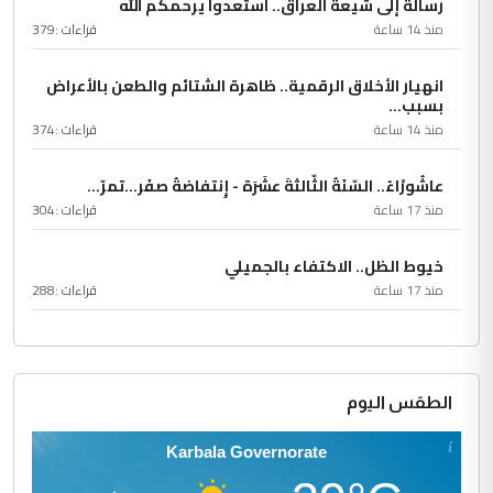
رسالة إلى شيعة العراق.. استعدوا يرحمكم الله
منذ 14 ساعة
قراءات :
379
انهيار الأخلاق الرقمية.. ظاهرة الشتائم والطعن بالأعراض
بسبب...
منذ 14 ساعة
قراءات :
374
عاشُورْاءُ.. السّنَةُ الثّالثةَ عشَرَة - إِنتفاضةُ صفَر…تمرّ...
منذ 17 ساعة
قراءات :
304
خيوط الظل.. الاكتفاء بالجميلي
منذ 17 ساعة
قراءات :
288
الطقس اليوم
Karbala Governorate