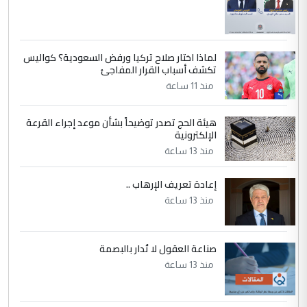
إعطاء 100 منحة دراسية للطلبة العراقيين في
جامعاتها سنويا
لماذا اختار صلاح تركيا ورفض السعودية؟ كواليس
5
عبد الأمير جاسم هليل
تكشف أسباب القرار المفاجئ
التعليق : نحن اباء الطلاب الأوائل على العراق
منذ 11 ساعة
نتشرف بلقاء السيد احمد الصافي في العتبات
الحسنية لزرع ...
هيئة الحج تصدر توضيحاً بشأن موعد إجراء القرعة
مكتب السيد احمد الصافي : لا يوجود
الإلكترونية
الموضوع :
لدينا اي حساب على الفيس بوك وتويتر
منذ 13 ساعة
إعادة تعريف الإرهاب ..
منذ 13 ساعة
صناعة العقول لا تُدار بالبصمة
منذ 13 ساعة