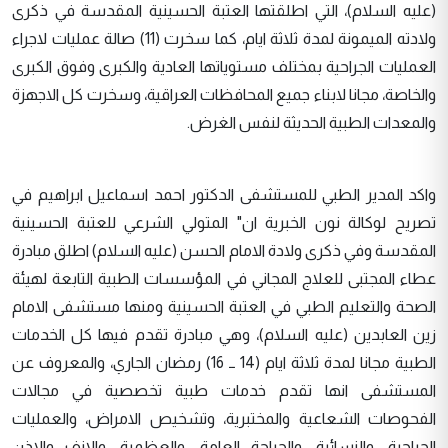
(عليه السلام)، التي اطلقتها العتبة الحسينية المقدسة في ذكرى
ولادته الميمونة لمدة ثلاثة ايام، كما سخرت (11) صالة عمليات لاجراء
العمليات الجراحية بمختلف مستوياتها العادية والكبرى وفوق الكبرى
والخاصة، مجانا لابناء جميع المحافظات العراقية، وسخرت كل الاجهزة
والمعدات الطبية الحديثة لنفس الغرض.
واكد المدير الطبي للمستشفى الدكتور احمد اسماعيل ابراهيم في
تصريح لوكالة نون الخبرية ان" المتولي الشرعي للعتبة الحسينية
المقدسة وفي ذكرى ولادة الامام الحسن (عليه السلام) اطلق مبادرة
عطاء المجتبى للعلاج المجاني في المؤسسات الطبية التابعة لهيئة
الصحة والتعليم الطبي في العتبة الحسينية ومنها مستشفى الامام
زين العابدين (عليه السلام)، وهي مبادرة تقدم فيها كل الخدمات
الطبية مجانا لمدة ثلاثة ايام (14 ــ 16) رمضان الجاري، والمعروف عن
المستشفى انها تقدم خدمات طبية تخصصية في مجالات
الفحوصات الشعاعية والمختبرية، وتشخيص الامراض، والعمليات
الجراحية، والنسائية، والجراحة العامة، والعظمية، والانف والاذن