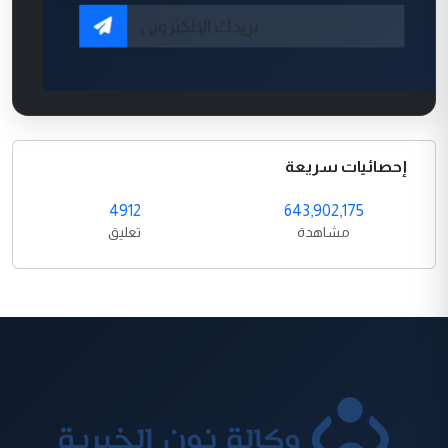
إحصائيات سريعة
4912
643,902,175
مشاهدة
تعليق