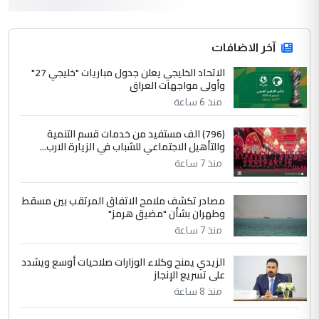
التعليق : واحد من عصابة علي ماما يسقط
جنسية الرافد الثالث للعراق ومن اصول عريقة
ابا فرات ...
آخر الاضافات
الجواهري يرد على صدام حسين سل
الاتحاد الخليجي يعلن جدول مباريات "خليجي 27"
الموضوع :
وأولى مواجهات العراق
مضجعيك يابن الزنا (نص كامل)
منذ 6 ساعة
4
سردار
(796) الف مستفيد من خدمات قسم التنمية
والتأهيل الاجتماعي للشباب في الزيارة الارب...
التعليق : واحد من عصابة علي ماما يسقط
منذ 7 ساعة
جنسية الرافد الثالث للعراق ومن اصول عريقة
ابا فرات ...
مصادر تكشف ملامح الاتفاق المرتقب بين مسقط
الجواهري يرد على صدام حسين سل
الموضوع :
وطهران بشأن "مضيق هرمز"
مضجعيك يابن الزنا (نص كامل)
منذ 7 ساعة
الزيدي يمنح وكلاء الوزارات صلاحيات أوسع ويشدد
5
حيدر عاشور
على تسريع الإنجاز
التعليق : تحياتي لك استاذ حامدتركان. كلام
منذ 8 ساعة
دقيق ومسؤول؛ فالاستثمار الحقيقي للإنسان
وثروات البلد يعتمد على الكفاءة ...