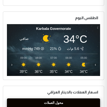
الطقس اليوم
Karbala Governorate
34°C
صافي
5.6 م\ث
21%
749
mmHg
10:00
09:00
08:00
07:00
06:00
05:00
‹
›
41°C
39°C
36°C
35°C
34°C
34°C
اسعار العملات بالدينار العراقي