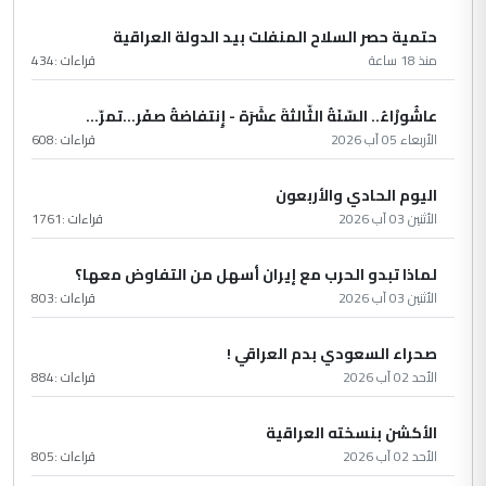
حتمية حصر السلاح المنفلت بيد الدولة العراقية
منذ 18 ساعة
قراءات :
434
عاشُورْاءُ.. السّنَةُ الثّالثةَ عشَرَة - إِنتفاضةُ صفَر…تمرّ...
الأربعاء 05 آب 2026
قراءات :
608
اليوم الحادي والأربعون
الأثنين 03 آب 2026
قراءات :
1761
لماذا تبدو الحرب مع إيران أسهل من التفاوض معها؟
الأثنين 03 آب 2026
قراءات :
803
صحراء السعودي بدم العراقي !
الأحد 02 آب 2026
قراءات :
884
الأكشن بنسخته العراقية
الأحد 02 آب 2026
قراءات :
805