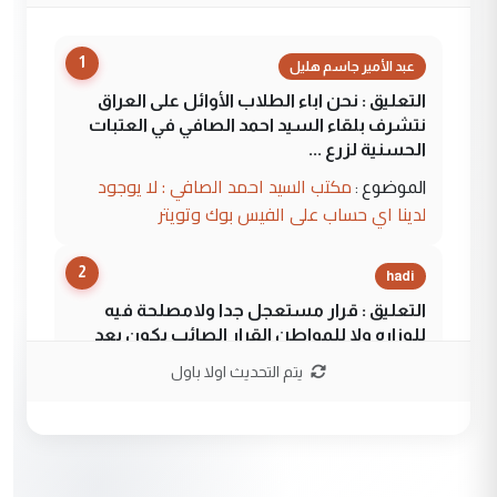
1
عبد الأمير جاسم هليل
التعليق : نحن اباء الطلاب الأوائل على العراق
نتشرف بلقاء السيد احمد الصافي في العتبات
الحسنية لزرع ...
مكتب السيد احمد الصافي : لا يوجود
الموضوع :
لدينا اي حساب على الفيس بوك وتويتر
2
hadi
التعليق : قرار مستعجل جدا ولامصلحة فيه
للوزاره ولا للمواطن القرار الصائب يكون بعد
الاستماع للمدير ومغرفة ...
يتم التحديث اولا باول
وزير الصحة يعفي مدير مستشفى الكرخ
الموضوع :
العام في بغداد
3
سردار