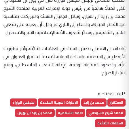
المكتب الاعلامي لرئيس مجلس الوزراء قال في بيان ان السوداني،
تلقى اتصالاً هاتفياً من رئيس دولة الإمارات العربية المتحدة الشيخ
محمد بن زايد آل نهيان، وتبادل الجانبان التهنئة والتبريكات بمناسبة
عيد الفطر المبارك، والدعاء إلى الباري عز وجل أن يعيده على شعبي
البلدين الشقيقين وسائر شعوب الأمة الإسلامية بالخير والاستقرار.
واضاف ان الاتصال تضمن البحث في العلاقات الثنائية، وآخر تطورات
الأوضاع في المنطقة والساحة الدولية، لاسيما استمرار العدوان في
غزّة، والجهود المبذولة لوقفه، وإغاثة الشعب الفلسطيني، ومنع
انتشار الصراع.
كلمات مفتاحية
الاستقرار
محمد بن زايد
الامارات العربية المتحدة
مجلس الوزراء
محمد شياع السوداني
الامة الاسلامية
محمد بن زايد آل نهيان
العلاقات الثنائية