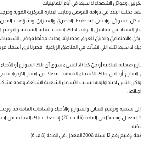
يين وعوائل الشهداء لا سيما في أيام الثمانينيات.
 2003م ومنذ ذلك العام فقد دخلت البلاد في دوامة الفوضى وغابت الإدارة المركزية القوية وخر
كل عشوائي واختفى التخطيط الحضريّ والعمرانيّ وتشوّهت المدن
تشار الفساد في مفاصل الدولة ، لذلك اختفت عملية التسمية والترقيم 
يخيّ والاجتماعيّ والدينيّ للعراق وحضارته، وحلت محلّها فوضى التسميا
ء لا سيما تلك التي نشأت في المناطق الزراعية ، فصرنا نرى أسماء غر
صيدلية الفلانية أو حيّ كذا) لا للشيء سوى أن تلك الشوارع أو الأحياء
ارع أو الحي بتلك الأسماء التافهة ، فضلا عن انشار الازدواجية في
كن الناس لا يتداولونها بسبب الأسماء الشعبية الشائعة، وهذه مشكل
اتها .
إلى تسمية وترقيم المباني والشوارع والأحياء والساحات العامة قد ور
مقتضب في قانوني إدارة البلديات رقم 165 لسنة1964 المعدل وتحديدًا في المادة (46 ف 20) إذ جعلت ت
صّة.
معدل في المادة (8 ف 6).