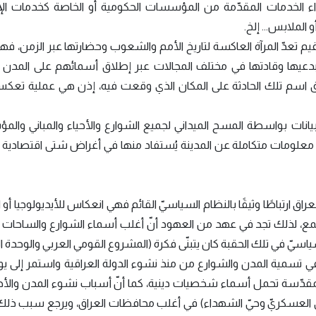
ء الخدمات المقدّمة من المؤسسات الحكومية أو الخاصة كخدمات ا
الملابس... إلخ.
قيم تعدّ المرآة العاكسة لتاريخ الأمم والشعوب وحضارتها عبر الزمن، فه
بدعيها وقادتها في مختلف المجالات عبر إطلاق أسمائهم على المدن وا
اق اسم تلك الحادثة على المكان الذي وقعت فيه، إذن هي عملية تعكس
بيانات بواسطة المسح الميداني لجميع الشوارع والأحياء والمباني وال
دة معلومات متكاملة عن المدينة يُستفاد منها في أغراض شتى اقتصادية
اق ارتباطًا وثيقًا بالنظام السياسيّ القائم فهي انعكاس للأيديولوجيا أو 
مجتمع، لذلك تجد في عهد من العهود أنّ أغلب أسماء الشوارع والساحات و
ياسيّ في تلك الحقبة كان يتبنّى فكرة (المشروع القومي العربي والوحدة ال
ير في تسمية المدن والشوارع من منذ نشوء الدولة العراقية واستمر إلى يو
مقدّسة تحمل أسماء شخصيات دينية، كما أنّ أسباب نشوء المدن والأحي
حيّ العسكريّ وحيّ الشهداء) في أغلب محافظات العراق، ويرجع سبب ذلك 