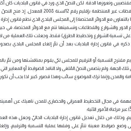
ا مقتضبين وتعوزها الدقة. لكن النصّ الذي ورد في قانون البلديات كان أ
وشمولية من النصّ الذي ورد في قانون تنظيم المحافظات غير المنتظمة بإقليم رقم 12لسنة 2008 
لتعاون مع الدوائر المختصة) إلى المجلس البلدي الذي نظم قانون إدارة ا
يم الدور والشوارع والقطاعات وتسميتها تتم مع الدوائر المختصة، في 
(المصادقة على تسمية الشوارع وتخطيط الطرق) فقط، وجعلت تلك العملية من
ذكره في قانون إدارة البلديات بعد أن تمّ إلغاء المجلس البلدي بصدو
م مقترح التسمية أو الترقيم للمجلس لكي يقوم بمناقشتها ومن ثمّ بال
لك الجهة. ولم يتضمن النصّ المُلغى ولا النافذ الضوابط أو المعايير التي ي
امة والمدن وإنما ترك الموضوع سائب وهذا قصور كبير لذا يجب أن تكون
مهمة في مجال التخطيط العمراني والحضاري للمدن ناهيك عن أهميته ا
عبر مراعاة الأمور الآتية:
قيم، وذلك من خلال تعديل قانون إدارة البلديات الحاليّ وجعل هذه الع
ى وضع ضوابط معينة تتمّ على وفقها عملية التسمية والترقيم، وإلغاء