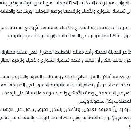
 الجوانب مع الزيادة السكانية الهائلة جعلت من المدن تتوسّع وتكبر وتتع
ى تسمية الشوارع والأحياء وترقيمها ووضع اللوحات الإرشادية والدلالي
ها أهمية تسمية الشوارع والأحياء وترقيمها، ثمّ واقع التسميات في 
ظاهر المدينة الحديثة وأحد معالم التخطيط الحضريّ فهي عملية حضارية 
 لذلك يمكن أن نلمس فائدة تسمية الشوارع والأحياء وترقيم المباني 
يق معرفة أماكن النقل العام والخاص ومحطات الوقود والمترو والمس
قة، فضلاً عن أن نظام التسمية والترقيم الدقيق يلغي الطريقة المعت
هم غير الدقيقة في وصف الأماكن وتحديد موقعها اعتمادًا على الوصف.
ضائية إذ إنّ معرفة العناوين والأماكن بشكل دقيق يسهل على الجهات ا
ليغهم بالإجراءات القضائية، وفي ذلك اختصار للوقت والنفقات، سرعة ف
.