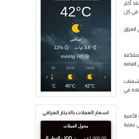
قد أكثر
42°C
ة في كل
العراق
صافي
3.8 م\ث
12%
متقدّمة
mmHg
749
العامة
23:00
22:00
21:00
20:00
19:00
‹
›
تشفيات
37°C
37°C
38°C
40°C
42°C
ادة في
اسعار العملات بالدينار العراقي
لأمنية
ي عملية