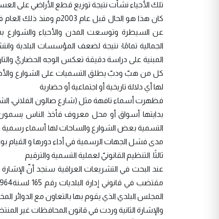
تلك الأحياء نشأت نتيجة توزيع قطع الأراضي على العسكر
كان هذا هو الحال قبل عام
عن السيطرة وتوسعت المدن والأحياء والشوارع بش
الجمالية تمامًا؛ نتيجة لضعف المؤسسات البلدية وان
المبنية على دراسة دقيقة تعكس الوجه الحضاريّ والتار
كل من هبّ ودبّ يطلق التسميات على الشوارع والأحيا
لها أي دلالة تاريخية أو اجتماعية أو حضارية
فظهرت أسماء تافهة مثل (شارع صالون الفلاني، الشارع 
بدايتها أسواق أو محل معروف فأخذ الناس يسمون الش
التسمية بعض الشوارع والساحات لها أسماء رسمية ول
مدى فشل الجهات الرسمية في أداء دورها و القيام بواجب
ثالثًا. التنظيم القانونيّ لعملية التسمية والترقيم
عند البحث في التشريعات العراقية سنجد أنّ الإشارة 
المجلس البلدي الذي يقوم بها بالتعاون مع الدوائر المخت
والإشارة الثانية وردت في قانون المحافظات غير المنتظمة بإقليم رقم 12 لسنة 2008 ال