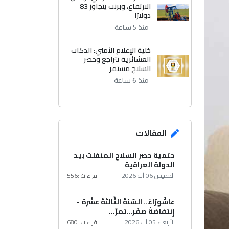
الارتفاع، وبرنت يتجاوز 83
دولارًا
منذ 5 ساعة
خلية الإعلام الأمني: الدكات
العشائرية تتراجع وحصر
السلاح مستمر
منذ 6 ساعة
المقالات
حتمية حصر السلاح المنفلت بيد
الدولة العراقية
الخميس 06 آب 2026
قراءات :
556
عاشُورْاءُ.. السّنَةُ الثّالثةَ عشَرَة -
إِنتفاضةُ صفَر…تمرّ...
الأربعاء 05 آب 2026
قراءات :
680