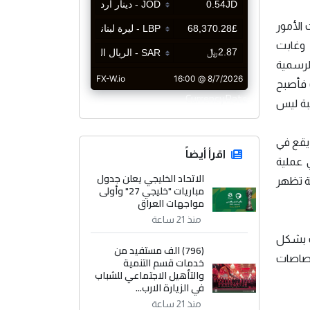
جت الأمور
 وغابت
الرسمية
ت فأصبح
CurrencyRate
يبة ليس
 يقع في
اقرأ أيضاً
 عملية
الاتحاد الخليجي يعلن جدول
ة تظهر
مباريات "خليجي 27" وأولى
مواجهات العراق
منذ 21 ساعة
دت بشكل
(796) الف مستفيد من
لك العملية من اختصاصات
خدمات قسم التنمية
والتأهيل الاجتماعي للشباب
في الزيارة الارب...
منذ 21 ساعة