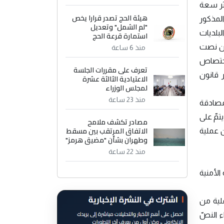
كثر سعة
هيئة الحج تصدر قرارا يخص
المعدل. إذ منح النصّ المذكور
"لم الشمل" وتعديل
لبلديات
استمارة قرعة الحج
حين نصت
منذ 6 ساعة
 اختصاص
تعرف على مقررات الجلسة
ر قانون
الاعتيادية الثالثة عشرة
لمجلس الوزراء
منذ 23 ساعة
مصادقة
تمّ على
مصادر تكشف ملامح
الاتفاق المرتقب بين مسقط
 عملية
وطهران بشأن "مضيق هرمز"
منذ 22 ساعة
لأمنية
ملية من
 النصّ