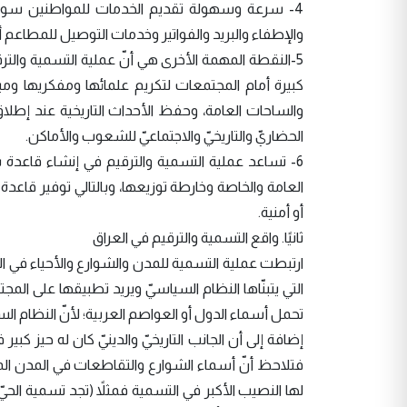
4- سرعة وسهولة تقديم الخدمات للمواطنين سوا
والإطفاء والبريد والفواتير وخدمات التوصيل للمطاعم أو 
5-النقطة المهمة الأخرى هي أنّ عملية التسمية والتر
كبيرة أمام المجتمعات لتكريم علمائها ومفكريها وم
والساحات العامة، وحفظ الأحداث التاريخية عند إطل
الحضاريّ والتاريخيّ والاجتماعيّ للشعوب والأماكن.
6- تساعد عملية التسمية والترقيم في إنشاء قاعدة 
العامة والخاصة وخارطة توزيعها، وبالتالي توفير قاع
أو أمنية.
ثانيًا. واقع التسمية والترقيم في العراق
ارتبطت عملية التسمية للمدن والشوارع والأحياء في العر
التي يتبنّاها النظام السياسيّ ويريد تطبيقها على ال
تحمل أسماء الدول أو العواصم العربية؛ لأنّ النظام الس
إضافة إلى أن الجانب التاريخيّ والدينيّ كان له حيز كب
فتلاحظ أنّ أسماء الشوارع والتقاطعات في المدن ال
لها النصيب الأكبر في التسمية فمثلاً (تجد تسمية ال