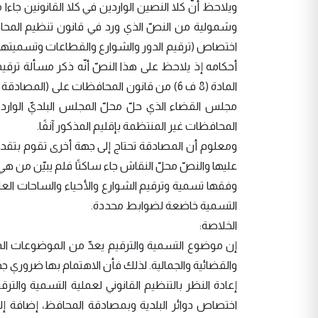
ويلاحظ أنّ كلا النصين الواردين في كلا القانونين جاء
اختصاص (ترقيم الدور والشوارع والقطاعات وتسميتها با
أحكامه إذ يلاحظ على هذا النصّ أنّه ذكر مسألة ترق
المادة (8 ف 6) من قانون المحافظات على 
مجلس القضاء الذي حلّ محلّ المجلس البلديّ الوارد 
المحافظات غير المنتظمة بإقليم المذكور آنفًا.
ومعلوم أن المصادقة تحتاج إلى جهة أخرى تقوم بتقدي
عليها والنصّ محلّ النقاش جاء ساكتًا فلم يبيّن من هي ت
وفقها تسمية وترقيم الشوارع والأحياء والساحات الع
التسمية خاضعة لضوابط محددة.
الخلاصة:
إن موضوع التسمية والترقيم يعدّ من الموضوعات ال
والقضائية والجمالية. لذلك فأن الاهتمام بها ضروري جدًّا 
إعادة النظر بالتنظيم القانوني لعملية التسمية والتر
اختصاص دوائر البلدية وبمصادقة المحافظ، إضافة إل