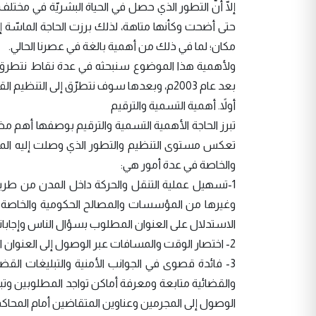
إلّا أنّ التطور الذي حصل في الحياة البشريّة في مختلف
حتى أضحت وكأنها متاهة، لذلك برزت الحاجة الماسّة إل
مكان؛ لما في ذلك من أهمية بالغة في عصرنا الحالي.
ولأهمية هذا الموضوع سنبحثه في عدة نقاط نتطرق عبر
بعد عام 2003م، وبعدها سوف نتطرّق إلى التنظيم القانوني لتلك لعملية ومن هي الجهات المسؤولة عن التسمية والترقيم.
أولاً. أهمية التسمية والترقيم
تبرز الحاجة الأهمية التسمية والترقيم بوصفها أهم م
تعكس مستوى التنظيم والتطور الذي وصلت إليه المدن،
والخاصة في عدة أمور هي:
1-تسهيل عملية التنقل والحركة داخل المدن من طر
وغيرها من المؤسسات والمصالح الحكومية والخاصة بد
الاستدلال على العنوان المطلوب بسؤال الناس وإجابات
2- اختصار الوقت والمسافات عبر الوصول إلى العنوان المطلوب بكلّ سهولة ويسر.
3- فائدة قصوى في الجوانب الأمنية والتبليغات الق
والقضائية متابعة ومعرفة أماكن تواجد المطلوبين وتب
الوصول إلى المجرمين وعناوين المتقاضين أمام المحاكم