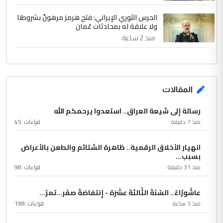
الحرس الثوري الإيراني: فتح هرمز مرهونٌ بشروطنا
ولا علاقة له بمحادثات عُمان
منذ 2 ساعة
المقالات
رسالة إلى شيعة العراق.. استعدوا يرحمكم الله
منذ 7 دقيقة
قراءات :
45
انهيار الأخلاق الرقمية.. ظاهرة الشتائم والطعن بالأعراض
بسبب...
منذ 31 دقيقة
قراءات :
98
عاشُورْاءُ.. السّنَةُ الثّالثةَ عشَرَة - إِنتفاضةُ صفَر…تمرّ...
منذ 3 ساعة
قراءات :
198