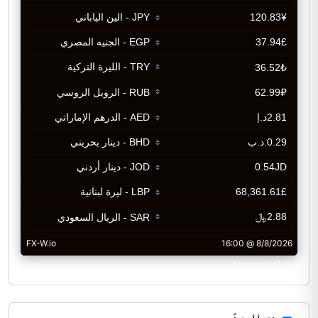
CurrencyRate