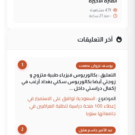
الفترة الاخيرة
479 مشاهدة
--
منذ 21 ساعة
آخر التعليقات
1
يوسف غزوان عصمت
التعليق : بكالوريوس فيزياء طبية متزوج و
زوجتي أيضا بكالوريوس سكني بغداد أرغب في
إكمال دراستي داخل ...
السعودية توافق على الاستمرار في
الموضوع :
إعطاء 100 منحة دراسية للطلبة العراقيين في
جامعاتها سنويا
2
عبد الأمير جاسم هليل