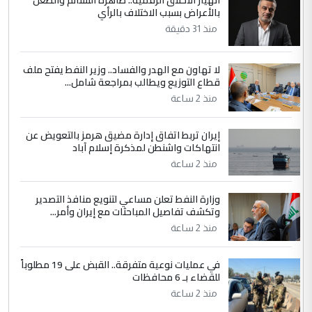
بالأعراض بسبب الاختلاف بالرأي
الجواهري يرد على صدام حسين سل
الموضوع :
مضجعيك يابن الزنا (نص كامل)
منذ 31 دقيقة
لا تهاون مع الهدر والفساد.. وزير النفط يفتح ملف
5
سردار
قطاع التوزيع ويطالب بمراجعة شامل...
التعليق : واحد من عصابة علي ماما يسقط
منذ 2 ساعة
جنسية الرافد الثالث للعراق ومن اصول عريقة
ابا فرات ...
إيران تربط اتفاق إدارة مضيق هرمز بالتعويض عن
الجواهري يرد على صدام حسين سل
انتهاكات واشنطن لمذكرة إسلام آباد
الموضوع :
مضجعيك يابن الزنا (نص كامل)
منذ 2 ساعة
وزارة النفط تعلن مساعي لتنويع منافذ التصدير
وتكشف تفاصيل المباحثات مع إيران وأمر...
منذ 2 ساعة
في عمليات نوعية متفرقة.. القبض على 19 مطلوباً
للقضاء بـ 6 محافظات
منذ 2 ساعة