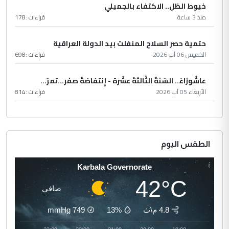
خيوط الظل.. الاكتفاء بالجميلي
منذ 3 ساعة
قراءات :
178
حتمية حصر السلاح المنفلت بيد الدولة العراقية
الخميس 06 آب 2026
قراءات :
698
عاشُورْاءُ.. السّنَةُ الثّالثةَ عشَرَة - إِنتفاضةُ صفَر…تمرّ...
الأربعاء 05 آب 2026
قراءات :
814
الطقس اليوم
Karbala Governorate
42°C
صافي
4.8 م\ث
13%
749
mmHg