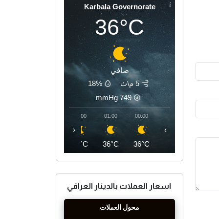
Karbala Governorate
36°C
صافي
5 م\ث
18%
mmHg
749
04:00
03:00
02:00
01:00
00:00
‹
›
34°C
35°C
36°C
36°C
36°C
اسعار العملات بالدينار العراقي