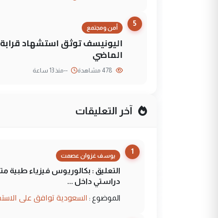
5
أمن ومجتمع
الماضي
478 مشاهدة
--
منذ 13 ساعة
آخر التعليقات
1
يوسف غزوان عصمت
التعليق : بكالوريوس فيزياء طبية م
دراستي داخل ...
السعودية توافق على الاستمرار في إعطاء 100 منحة دراسية للطل
الموضوع :