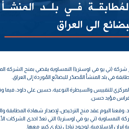
ع شركة (تي يو في اوستريا) النمساوية يقضي بمنح الشركة ال
ة في بلد المنشأ المُصدّر للبضائع المُوردة إلى العراق.
لمركزي للتقييس والسيطرة النوعية، حسين علي داود، فيما و
 فراس مؤيد حسن.
 وقعنا اليوم عقد منح الترخيص، لإصدار شهادة المطابقة و
ة النمساوية (تي يو في اوستريا) التي تعدّ احدى الشركات الأ
ايران الاسلامية، لوجود تبادل تجاري كبير معها.