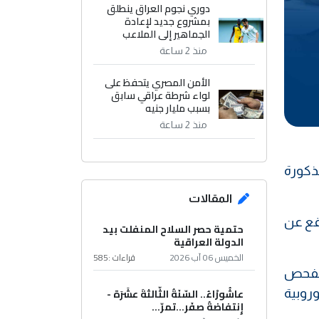
دوري نجوم العراق ينطلق
بمشروع جديد لإعادة
الجماهير إلى الملاعب
منذ 2 ساعة
الأمن المصري يتحفظ على
لواء شرطة عراقي سابق
بسبب مليار جنيه
منذ 2 ساعة
مذكورة
المقالات
قع عن
حتمية حصر السلاح المنفلت بيد
الدولة العراقية
الخميس 06 آب 2026
قراءات :
585
الفحص
عاشُورْاءُ.. السّنَةُ الثّالثةَ عشَرَة -
وروبية
إِنتفاضةُ صفَر…تمرّ...