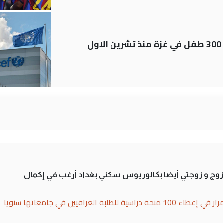
اليونيسف توثق استشهاد قرابة 300 طفل في غزة منذ تشرين الاول
تزوج و زوجتي أيضا بكالوريوس سكني بغداد أرغب في إكمال
بة العراقيين في جامعاتها سنويا