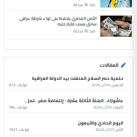
منذ 16 ساعة
الأمن المصري يتحفظ على لواء شرطة عراقي
سابق بسبب مليار جنيه
منذ 16 ساعة
المقالات
حتمية حصر السلاح المنفلت بيد الدولة العراقية
الخميس 06 آب 2026
قراءات :
673
عاشُورْاءُ.. السّنَةُ الثّالثةَ عشَرَة - إِنتفاضةُ صفَر…تمرّ...
الأربعاء 05 آب 2026
قراءات :
784
اليوم الحادي والأربعون
الأثنين 03 آب 2026
قراءات :
1921