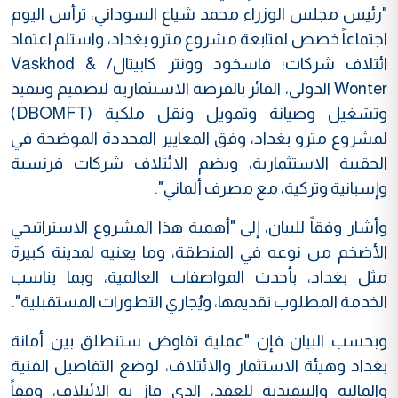
"رئيس مجلس الوزراء محمد شياع السوداني، ترأس اليوم
اجتماعاً خصص لمتابعة مشروع مترو بغداد، واستلم اعتماد
ائتلاف شركات؛ فاسخود وونتر كابيتال/ Vaskhod &
Wonter الدولي، الفائز بالفرصة الاستثمارية لتصميم وتنفيذ
وتشغيل وصيانة وتمويل ونقل ملكية (DBOMFT)
لمشروع مترو بغداد، وفق المعايير المحددة الموضحة في
الحقيبة الاستثمارية، ويضم الائتلاف شركات فرنسية
وإسبانية وتركية، مع مصرف ألماني".
وأشار وفقاً للبيان، إلى "أهمية هذا المشروع الاستراتيجي
الأضخم من نوعه في المنطقة، وما يعنيه لمدينة كبيرة
مثل بغداد، بأحدث المواصفات العالمية، وبما يناسب
الخدمة المطلوب تقديمها، ويُجاري التطورات المستقبلية".
وبحسب البيان فإن "عملية تفاوض ستنطلق بين أمانة
بغداد وهيئة الاستثمار والائتلاف، لوضع التفاصيل الفنية
والمالية والتنفيذية للعقد، الذي فاز به الائتلاف، وفقاً