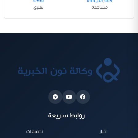
4956
644,201,469
مشاهدة
تعليق
روابط سريعة
اخبار
تحقيقات