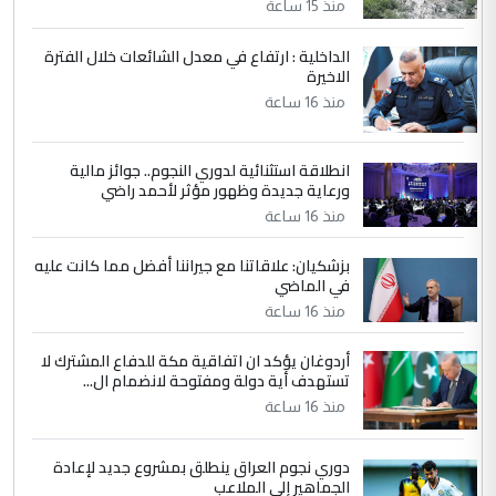
منذ 15 ساعة
جنسية الرافد الثالث للعراق ومن اصول عريقة
ابا فرات ...
الداخلية : ارتفاع في معدل الشائعات خلال الفترة
الاخيرة
الجواهري يرد على صدام حسين سل
الموضوع :
مضجعيك يابن الزنا (نص كامل)
منذ 16 ساعة
انطلاقة استثنائية لدوري النجوم.. جوائز مالية
5
سردار
ورعاية جديدة وظهور مؤثر لأحمد راضي
التعليق : واحد من عصابة علي ماما يسقط
منذ 16 ساعة
جنسية الرافد الثالث للعراق ومن اصول عريقة
ابا فرات ...
بزشكيان: علاقاتنا مع جيراننا أفضل مما كانت عليه
في الماضي
الجواهري يرد على صدام حسين سل
الموضوع :
مضجعيك يابن الزنا (نص كامل)
منذ 16 ساعة
أردوغان يؤكد ان اتفاقية مكة للدفاع المشترك لا
تستهدف أية دولة ومفتوحة لانضمام ال...
منذ 16 ساعة
دوري نجوم العراق ينطلق بمشروع جديد لإعادة
الجماهير إلى الملاعب