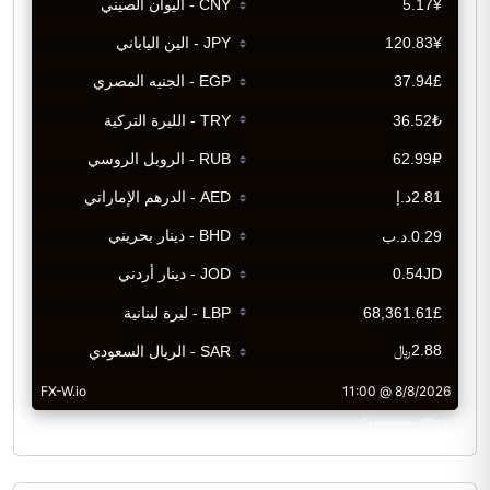
CurrencyRate