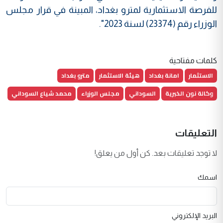
للفرصة الاستثمارية لمترو بغداد، المبينة في قرار مجلس
الوزراء رقم (23374) لسنة 2023".
كلمات مفتاحية
الاستثمار
امانة بغداد
هيئة الاستثمار
مترو بغداد
وكالة نون الخبرية
السوداني
مجلس الوزراء
محمد شياع السوداني
التعليقات
لا توجد تعليقات بعد. كن أول من يعلق!
اسمك
البريد الإلكتروني