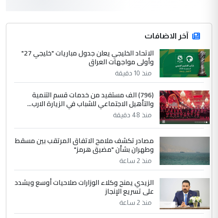
التعليق : واحد من عصابة علي ماما يسقط
جنسية الرافد الثالث للعراق ومن اصول عريقة
ابا فرات ...
آخر الاضافات
الجواهري يرد على صدام حسين سل
الاتحاد الخليجي يعلن جدول مباريات "خليجي 27"
الموضوع :
وأولى مواجهات العراق
مضجعيك يابن الزنا (نص كامل)
منذ 10 دقيقة
4
سردار
(796) الف مستفيد من خدمات قسم التنمية
والتأهيل الاجتماعي للشباب في الزيارة الارب...
التعليق : واحد من عصابة علي ماما يسقط
منذ 48 دقيقة
جنسية الرافد الثالث للعراق ومن اصول عريقة
ابا فرات ...
مصادر تكشف ملامح الاتفاق المرتقب بين مسقط
الجواهري يرد على صدام حسين سل
الموضوع :
وطهران بشأن "مضيق هرمز"
مضجعيك يابن الزنا (نص كامل)
منذ 2 ساعة
الزيدي يمنح وكلاء الوزارات صلاحيات أوسع ويشدد
5
حيدر عاشور
على تسريع الإنجاز
التعليق : تحياتي لك استاذ حامدتركان. كلام
منذ 2 ساعة
دقيق ومسؤول؛ فالاستثمار الحقيقي للإنسان