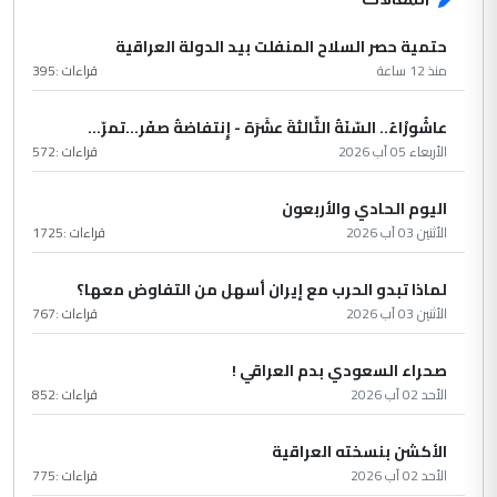
حتمية حصر السلاح المنفلت بيد الدولة العراقية
منذ 12 ساعة
قراءات :
395
عاشُورْاءُ.. السّنَةُ الثّالثةَ عشَرَة - إِنتفاضةُ صفَر…تمرّ...
الأربعاء 05 آب 2026
قراءات :
572
اليوم الحادي والأربعون
الأثنين 03 آب 2026
قراءات :
1725
لماذا تبدو الحرب مع إيران أسهل من التفاوض معها؟
الأثنين 03 آب 2026
قراءات :
767
صحراء السعودي بدم العراقي !
الأحد 02 آب 2026
قراءات :
852
الأكشن بنسخته العراقية
الأحد 02 آب 2026
قراءات :
775