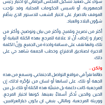
سواء على صعيد تشكيل المجلس البرلماني أو أختيار رئيس
الجمهورية، أو تاسيس الحكومات المحلية، وقد توّجت
الموقف بالاصرار على اختيار الشعب للدستور الذي ينظّم
شؤون البلاد والعباد.
أكثر من تصريح وتلميح، وأكثر من بيان وتوضيح، وأكثر من
إصرار و إلحاف، أنْ لا علاقة للمرجع بهذه الكتلة النيابية أو
تلك، وانها تقف على مسافة واحدة من الجميع، وإنَّ ا لكلمة
الاخيرة لصناديق الاقتراع، وخطب الجمعة شاهد حي على
ذلك.
ولكن ..
طالما نقرأ في مواقع التواصل الاجتماعي، ونسمع من هذه
الجهة أو تلك، على لسانها أو لسان من تؤجِّره لذلك، إن
المرجعية كانت داعمة بل متبنيَّة هذه الكتلة أو تلك، بل بين
الحين والحين تُذكَر أسماءٌ بعينها، كونها اختيار المرجع،
ووريثة المرجعية، وبالتالي، ينبغي ان يكون خيارالعراقيين،