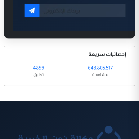
إحصائيات سريعة
4899
643,805,517
مشاهدة
تعليق