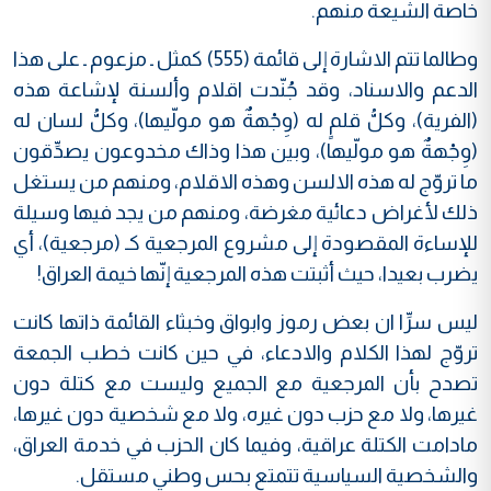
خاصة الشيعة منهم.
وطالما تتم الاشارة إلى قائمة (555) كمثل ـ مزعوم ـ على هذا
الدعم والاسناد، وقد جُنّدت اقلام وألسنة لإشاعة هذه
(الفرية)، وكلُّ قلمٍ له (وِجْهةٌ هو مولّيها)، وكلُّ لسان له
(وِجْهةٌ هو مولّيها)، وبين هذا وذاك مخدوعون يصدِّقون
ما تروّج له هذه الالسن وهذه الاقلام، ومنهم من يستغل
ذلك لأغراض دعائية مغرضة، ومنهم من يجد فيها وسيلة
للإساءة المقصودة إلى مشروع المرجعية كـ (مرجعية)، أي
يضرب بعيدا، حيث أثبتت هذه المرجعية إنّها خيمة العراق!
ليس سرِّا ان بعض رموز وابواق وخبثاء القائمة ذاتها كانت
تروّج لهذا الكلام والادعاء، في حين كانت خطب الجمعة
تصدح بأن المرجعية مع الجميع وليست مع كتلة دون
غيرها، ولا مع حزب دون غيره، ولا مع شخصية دون غيرها،
مادامت الكتلة عراقية، وفيما كان الحزب في خدمة العراق،
والشخصية السياسية تتمتع بحس وطني مستقل.