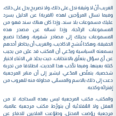
الغريب أنْ لا وثيقة تدل على ذلك، ولا تصريح يدل على ذلك،
وفيما تسال المروِّجين لهذه (الفرية) عن الدليل يسرد
عليك مسموعات بلا سند، وإذا كان هناك سند فهو من
المسموعات الرائجة، وإذا تساله عن مصدر هذه
المسموعات يحيلك إلى مصادر شفوية، وهكذا تضيع
الحقيقة، وهكذا تُنسَج الاكاذيب، والغريب أن يخاطر أحدهم
بسمعته السياسية ويدّعي أن المكتب قد عيّن من يجيب
عن أي سؤال يتعلّق بالانتخابات، حيث يحبّذ في الاثناء اختيار
كتلة بعينها، وفيما تكّذب هذا الحديث، انطلاقا من تجربة
شخصية، يتملّص المدّعي، ليشير إلى أن منابر المرجعية
دعت إلى ذلك بالاسم والمسمّى، محاولة منه للهروب من
إفترائه وكذبه.
والمكتب، مكتب المرجعية ليس بهذه السذاجة، لا من
العقل ولا العُقلائية أن يتورَّط مكتب مرجعية عالمية،
مرجعية روّضت المحتل، وطوّعت الملايين للدفاع عن