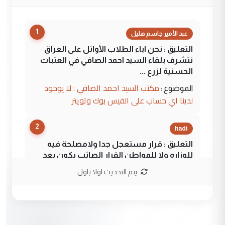
1
عبد الأمير جاسم هليل
التعليق : نحن اباء الطلاب الأوائل على العراق
نتشرف بلقاء السيد احمد الصافي في العتبات
الحسنية لزرع ...
مكتب السيد احمد الصافي : لا يوجود
الموضوع :
لدينا اي حساب على الفيس بوك وتويتر
2
hadi
التعليق : قرار مستعجل جدا ولامصلحة فيه
للوزاره ولا للمواطن القرار الصائب يكون بعد
الاستماع للمدير ومغرفة ...
يتم التحديث اولا باول
وزير الصحة يعفي مدير مستشفى الكرخ
الموضوع :
العام في بغداد
3
سردار