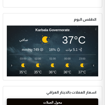
الطقس اليوم
Karbala Governorate
37°C
صافي
5.1 م\ث
16%
749
mmHg
04:00
03:00
02:00
01:00
00:00
23:00
‹
›
35°C
35°C
35°C
36°C
36°C
37°C
اسعار العملات بالدينار العراقي