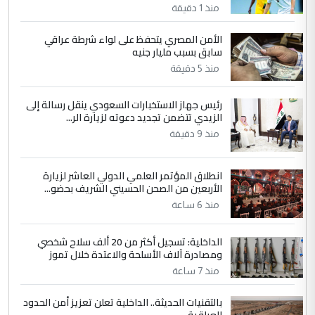
العام في بغداد
منذ 1 دقيقة
الأمن المصري يتحفظ على لواء شرطة عراقي
4
سابق بسبب مليار جنيه
سردار
منذ 5 دقيقة
التعليق : واحد من عصابة علي ماما يسقط
جنسية الرافد الثالث للعراق ومن اصول عريقة
رئيس جهاز الاستخبارات السعودي ينقل رسالة إلى
ابا فرات ...
الزيدي تتضمن تجديد دعوته لزيارة الر...
الجواهري يرد على صدام حسين سل
الموضوع :
منذ 9 دقيقة
مضجعيك يابن الزنا (نص كامل)
انطلاق المؤتمر العلمي الدولي العاشر لزيارة
5
سردار
الأربعين من الصحن الحسيني الشريف بحضو...
التعليق : واحد من عصابة علي ماما يسقط
منذ 6 ساعة
جنسية الرافد الثالث للعراق ومن اصول عريقة
ابا فرات ...
الداخلية: تسجيل أكثر من 20 ألف سلاح شخصي
ومصادرة آلاف الأسلحة والاعتدة خلال تموز
الجواهري يرد على صدام حسين سل
الموضوع :
منذ 7 ساعة
مضجعيك يابن الزنا (نص كامل)
بالتقنيات الحديثة.. الداخلية تعلن تعزيز أمن الحدود