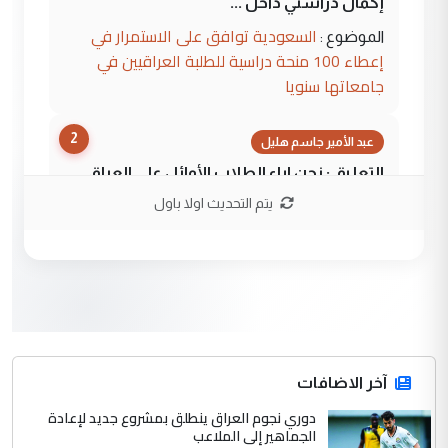
إكمال دراستي داخل ...
السعودية توافق على الاستمرار في
الموضوع :
إعطاء 100 منحة دراسية للطلبة العراقيين في
جامعاتها سنويا
2
عبد الأمير جاسم هليل
التعليق : نحن اباء الطلاب الأوائل على العراق
نتشرف بلقاء السيد احمد الصافي في العتبات
يتم التحديث اولا باول
الحسنية لزرع ...
مكتب السيد احمد الصافي : لا يوجود
الموضوع :
لدينا اي حساب على الفيس بوك وتويتر
3
hadi
التعليق : قرار مستعجل جدا ولامصلحة فيه
آخر الاضافات
للوزاره ولا للمواطن القرار الصائب يكون بعد
الاستماع للمدير ومغرفة ...
دوري نجوم العراق ينطلق بمشروع جديد لإعادة
الجماهير إلى الملاعب
وزير الصحة يعفي مدير مستشفى الكرخ
الموضوع :