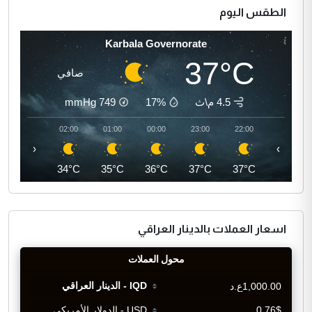
الطقس اليوم
Karbala Governorate
37°C
صافي
4.5 م\ث
17%
749
mmHg
03:00
02:00
01:00
00:00
23:00
22:00
‹
›
34°C
34°C
35°C
36°C
37°C
37°C
اسعار العملات بالدينار العراقي