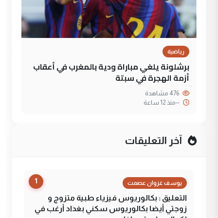
رياضية
برشلونة يلغي مباراة ودية بالمغرب في أعقاب
أزمة الهجرة في سبتة
476 مشاهدة
--
منذ 12 ساعة
آخر التعليقات
1
يوسف غزوان عصمت
التعليق : بكالوريوس فيزياء طبية متزوج و
زوجتي أيضا بكالوريوس سكني بغداد أرغب في