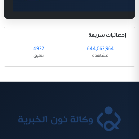
إحصائيات سريعة
4932
644,063,964
مشاهدة
تعليق