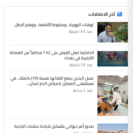
4
آخر الاضافات
hadi
توهات الهوية.. وسقوط الأقنعة.. ووهم البطل
التعليق : تحيه اخويه حسينيه اي انسان مهما
كان محدود المعرفه بتفاصيل احداث المنطقه
منذ 44 دقيقة
يقول بما لايقبل ...
أردوغان يؤكد ان اتفاقية مكة للدفاع
الموضوع :
الداخلية تعلن القبض على 132 مخالفاً من العمالة
المشترك لا تستهدف أية دولة ومفتوحة لانضمام
الأجنبية في بغداد
الدول الشقيقة
منذ 54 دقيقة
غسل اليدين يمنع انتقالها بنسبة (70) بالمئة... في
5
يوسف غزوان عصمت
مستشفى المجتبى لامراض الدم اسال...
التعليق : بكالوريوس فيزياء طبية متزوج و
منذ 2 ساعة
زوجتي أيضا بكالوريوس سكني بغداد أرغب في
إكمال دراستي داخل ...
السعودية توافق على الاستمرار في
الموضوع :
إعطاء 100 منحة دراسية للطلبة العراقيين في
جامعاتها سنويا
صدور أمر ديواني بتشكيل قيادة عمليات البادية