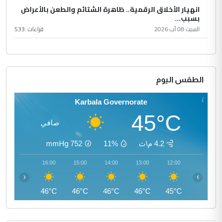
انهيار الأخلاق الرقمية.. ظاهرة الشتائم والطعن بالأعراض
بسبب...
السبت 08 آب 2026
قراءات :
533
الطقس اليوم
Karbala Governorate
45°C
صافي
4.2 م\ث
11%
752
mmHg
17:00
16:00
15:00
14:00
13:00
12:00
‹
›
46°C
46°C
46°C
46°C
46°C
45°C