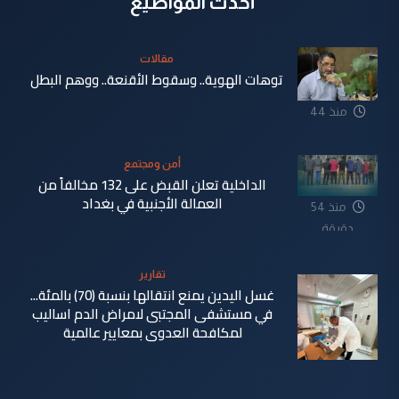
أحدث المواضيع
مقالات
توهات الهوية.. وسقوط الأقنعة.. ووهم البطل
منذ 44
دقيقة
أمن ومجتمع
الداخلية تعلن القبض على 132 مخالفاً من
العمالة الأجنبية في بغداد
منذ 54
دقيقة
تقارير
غسل اليدين يمنع انتقالها بنسبة (70) بالمئة...
في مستشفى المجتبى لامراض الدم اساليب
لمكافحة العدوى بمعايير عالمية
منذ 2 ساعة