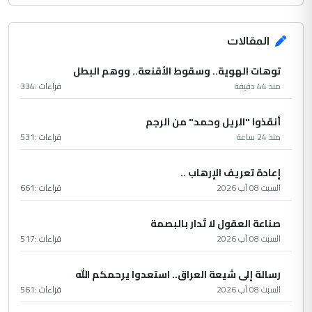
المقالات
توهات الهوية.. وسقوط الأقنعة.. ووهم البطل
منذ 44 دقيقة
قراءات :
334
أنقذوا "الريل وحمد" من الرجم
منذ 24 ساعة
قراءات :
531
إعادة تعريف الإرهاب ..
السبت 08 آب 2026
قراءات :
661
صناعة العقول لا تُدار بالبصمة
السبت 08 آب 2026
قراءات :
517
رسالة إلى شيعة العراق.. استعدوا يرحمكم الله
السبت 08 آب 2026
قراءات :
561