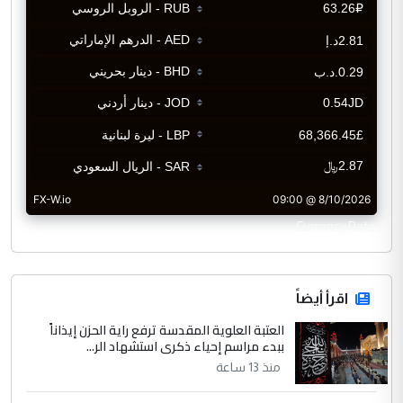
CurrencyRate
اقرأ أيضاً
العتبة العلوية المقدسة ترفع راية الحزن إيذاناً
ببدء مراسم إحياء ذكرى استشهاد الر...
منذ 13 ساعة