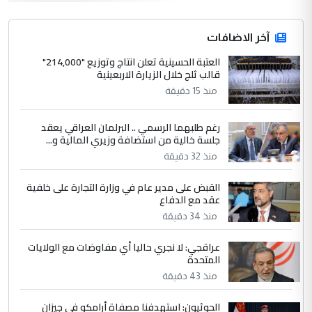
المشترك لا تستهدف أية دولة ومفتوحة لانضمام
الدول الشقيقة
آخر الاضافات
العتبة الحسينية تعلن انتاج وتوزيع "214,000"
4
قالب ثلج خلال الزيارة الاربعينية
يوسف غزوان عصمت
منذ 15 دقيقة
التعليق : بكالوريوس فيزياء طبية متزوج و
زوجتي أيضا بكالوريوس سكني بغداد أرغب في
إكمال دراستي داخل ...
رغم طلبهما الرسمي .. البرلمان العراقي يعقد
جلسة خالية من استضافة وزيري المالية و...
السعودية توافق على الاستمرار في
الموضوع :
منذ 32 دقيقة
إعطاء 100 منحة دراسية للطلبة العراقيين في
جامعاتها سنويا
القبض على مدير عام في وزارة التجارة على خلفية
عقد مع الدفاع
منذ 34 دقيقة
5
عبد الأمير جاسم هليل
التعليق : نحن اباء الطلاب الأوائل على العراق
عراقجي: لا نجري حاليا أي مفاوضات مع الولايات
المتحدة
نتشرف بلقاء السيد احمد الصافي في العتبات
الحسنية لزرع ...
منذ 43 دقيقة
مكتب السيد احمد الصافي : لا يوجود
الموضوع :
الحوثيون: استهدفنا مصفاة أرامكو في جيزان