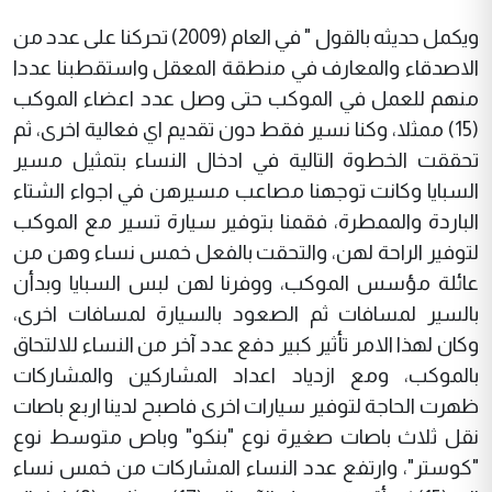
ويكمل حديثه بالقول " في العام (2009) تحركنا على عدد من
الاصدقاء والمعارف في منطقة المعقل واستقطبنا عددا
منهم للعمل في الموكب حتى وصل عدد اعضاء الموكب
(15) ممثلا، وكنا نسير فقط دون تقديم اي فعالية اخرى، ثم
تحققت الخطوة التالية في ادخال النساء بتمثيل مسير
السبايا وكانت توجهنا مصاعب مسيرهن في اجواء الشتاء
الباردة والممطرة، فقمنا بتوفير سيارة تسير مع الموكب
لتوفير الراحة لهن، والتحقت بالفعل خمس نساء وهن من
عائلة مؤسس الموكب، ووفرنا لهن لبس السبايا وبدأن
بالسير لمسافات ثم الصعود بالسيارة لمسافات اخرى،
وكان لهذا الامر تأثير كبير دفع عدد آخر من النساء للالتحاق
بالموكب، ومع ازدياد اعداد المشاركين والمشاركات
ظهرت الحاجة لتوفير سيارات اخرى فاصبح لدينا اربع باصات
نقل ثلاث باصات صغيرة نوع "بنكو" وباص متوسط نوع
"كوستر"، وارتفع عدد النساء المشاركات من خمس نساء