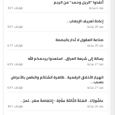
أنقذوا "الريل وحمد" من الرجم
منذ 4 ساعة
قراءات :
321
إعادة تعريف الإرهاب ..
منذ 20 ساعة
قراءات :
557
صناعة العقول لا تُدار بالبصمة
منذ 20 ساعة
قراءات :
417
رسالة إلى شيعة العراق.. استعدوا يرحمكم الله
منذ 21 ساعة
قراءات :
453
انهيار الأخلاق الرقمية.. ظاهرة الشتائم والطعن بالأعراض
بسبب...
منذ 21 ساعة
قراءات :
431
عاشُورْاءُ.. السّنَةُ الثّالثةَ عشَرَة - إِنتفاضةُ صفَر…تمرّ...
منذ 24 ساعة
قراءات :
341