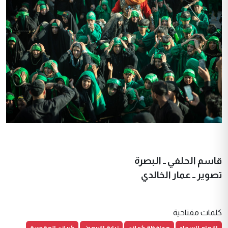
قاسم الحلفي ــ البصرة
تصوير ــ عمار الخالدي
كلمات مفتاحية
الامام السجاد
محافظة كربلاء
زيارة الاربعين
كربلاء المقدسة