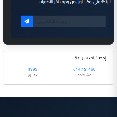
إحصائيات سريعة
4999
644,451,490
مشاهدة
تعليق