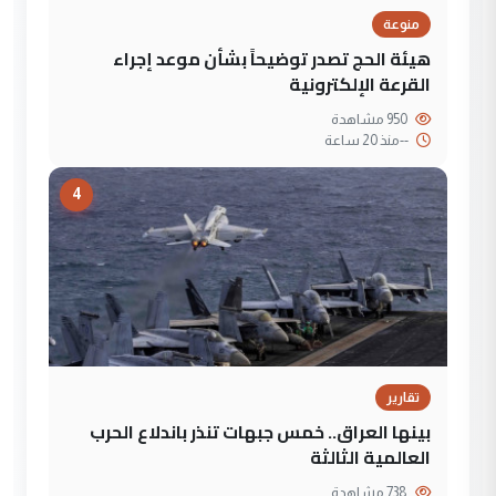
منوعة
هيئة الحج تصدر توضيحاً بشأن موعد إجراء
القرعة الإلكترونية
950 مشاهدة
--
منذ 20 ساعة
4
تقارير
بينها العراق.. خمس جبهات تنذر باندلاع الحرب
العالمية الثالثة
738 مشاهدة