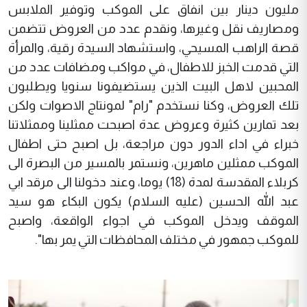
مليون دينار بين انفاق على الموكب وتوفير الملابس
ومصاريف نقل وغيرها، ونقدم عدد من العروض تتضمن
قصة الراهب المسيحي، واستشهاد السيدة رقية، والمرأة
التي قدمت الخبز للاطفال، في مواكب ومضافات عدد من
المحبين لاهل البيت الذين يستضيفونا سنويا ويطلبون
تلك العروض، وكنا نستخدم "رام" لمونتاج الاصوات ولكن
بعد تمارين كثيرة وعروض عدة اصبحت ممثلينا وممثلاتنا
خبراء في اداء الدور دون مراجعة، بل اصبح حتى اطفال
الموكب ممثلين ماهرين، ونستمر بالمسير من البصرة الى
كربلاء المقدسة لمدة (18) يوما، وعند دخولنا الى مرقد ابي
عبد الله الحسين (عليه السلام) يكون البكاء هو سيد
الموقف ويدخل الموكب في اجواء الواقعة، واصبح
للموكب جمهور في مختلف المحافظات التي يمر بها".