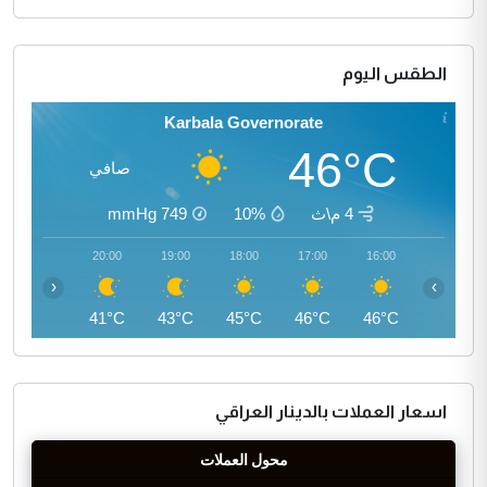
الطقس اليوم
Karbala Governorate
46°C
صافي
4 م\ث
10%
749
mmHg
21:00
20:00
19:00
18:00
17:00
16:00
‹
›
40°C
41°C
43°C
45°C
46°C
46°C
اسعار العملات بالدينار العراقي