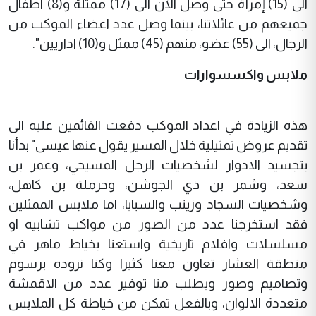
الى (15) إمرأة حتى وصل الآن الى (17) ممثلة و(8) اطفال
جميعهم من عائلاتنا، بينما وصل عدد اعضاء الموكب من
الرجال، الى (55) عضو، منهم (45) ممثل و(10) اداريين".
ملابس واكسسوارات
هذه الزيادة في اعداد الموكب دفعت القائمين عليه الى
تقديم عروض تمثيلية خلال المسير يقول عنها عيسى" بدأنا
بتجسيد الادوار لشخصيات الرجل المسيحي، وعمر بن
سعد، وشمر بن ذي الجوشن، وحرملة بن كاهل،
وشخصيات السجاد وزينب والسبايا، اما ملابس الممثلين
فقد استخرجنا عدد من الصور من مواكب تشابيه او
مسلسلات وافلام تاريخية واستعنا بخياط ماهر في
منطقة العشار تعاون معنا كثيرا وكنا نزوده برسوم
وتصاميم وصور ويطلب منا توفير عدد من الاقمشة
متعددة الالوان، وبالفعل تمكن من خياطة كل الملابس