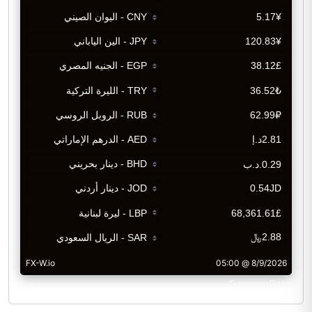
CurrencyRate