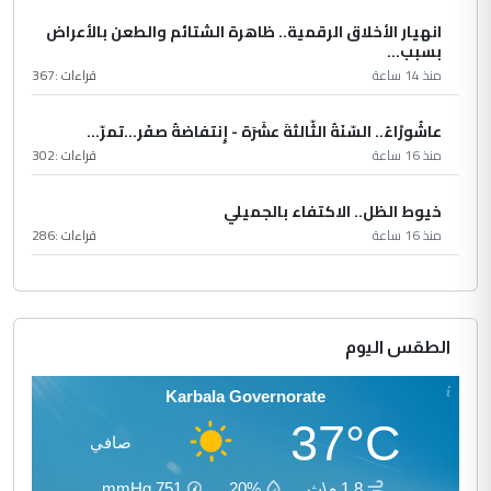
انهيار الأخلاق الرقمية.. ظاهرة الشتائم والطعن بالأعراض
بسبب...
منذ 14 ساعة
قراءات :
367
عاشُورْاءُ.. السّنَةُ الثّالثةَ عشَرَة - إِنتفاضةُ صفَر…تمرّ...
منذ 16 ساعة
قراءات :
302
خيوط الظل.. الاكتفاء بالجميلي
منذ 16 ساعة
قراءات :
286
الطقس اليوم
Karbala Governorate
37°C
صافي
1.8 م\ث
20%
751
mmHg