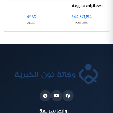
إحصائيات سريعة
4988
644,371,194
مشاهدة
تعليق
روابط سريعة