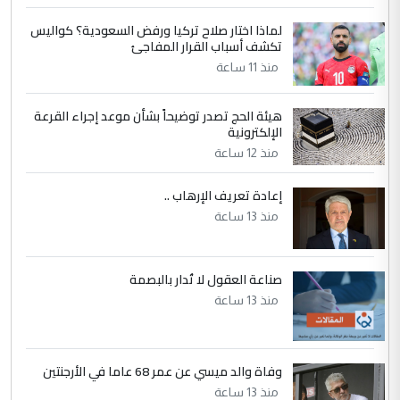
لماذا اختار صلاح تركيا ورفض السعودية؟ كواليس
5
عبد الأمير جاسم هليل
تكشف أسباب القرار المفاجئ
التعليق : نحن اباء الطلاب الأوائل على العراق
منذ 11 ساعة
نتشرف بلقاء السيد احمد الصافي في العتبات
الحسنية لزرع ...
هيئة الحج تصدر توضيحاً بشأن موعد إجراء القرعة
مكتب السيد احمد الصافي : لا يوجود
الإلكترونية
الموضوع :
لدينا اي حساب على الفيس بوك وتويتر
منذ 12 ساعة
إعادة تعريف الإرهاب ..
منذ 13 ساعة
صناعة العقول لا تُدار بالبصمة
منذ 13 ساعة
وفاة والد ميسي عن عمر 68 عاما في الأرجنتين
منذ 13 ساعة