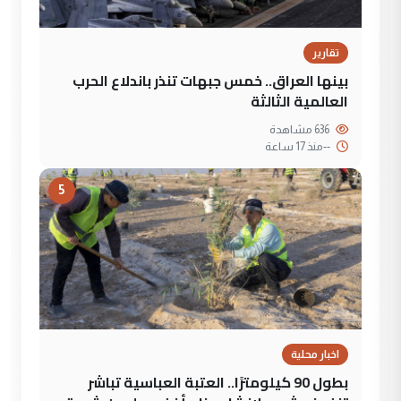
تقارير
بينها العراق.. خمس جبهات تنذر باندلاع الحرب
العالمية الثالثة
636 مشاهدة
--
منذ 17 ساعة
5
اخبار محلية
بطول 90 كيلومترًا.. العتبة العباسية تباشر