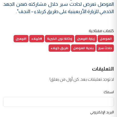
الموصل تعرض لحادث سير خلال مشاركته ضمن الجهد
الخدمي للزيارة الأربعينية على طريق كربلاء – النجف".
كلمات مفتاحية
الموصل
زيارة الاربعين
وكالة نون الخبرية
#كربلاء
الاربعين
حادث سير
بلدية الموصل
طريق كربلاء
التعليقات
لا توجد تعليقات بعد. كن أول من يعلق!
اسمك
البريد الإلكتروني