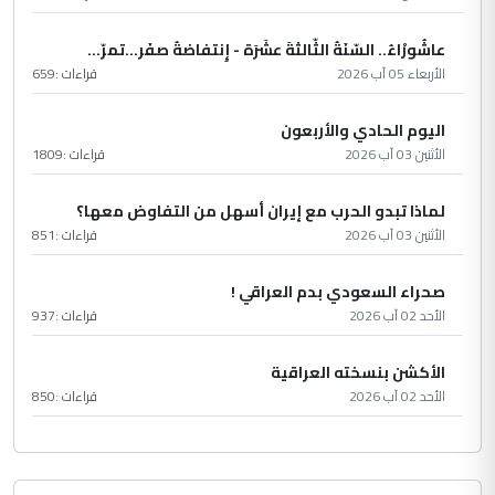
عاشُورْاءُ.. السّنَةُ الثّالثةَ عشَرَة - إِنتفاضةُ صفَر…تمرّ...
الأربعاء 05 آب 2026
قراءات :
659
اليوم الحادي والأربعون
الأثنين 03 آب 2026
قراءات :
1809
لماذا تبدو الحرب مع إيران أسهل من التفاوض معها؟
الأثنين 03 آب 2026
قراءات :
851
صحراء السعودي بدم العراقي !
الأحد 02 آب 2026
قراءات :
937
الأكشن بنسخته العراقية
الأحد 02 آب 2026
قراءات :
850