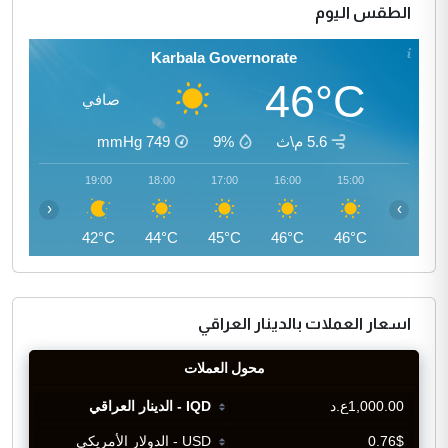
الطقس اليوم
Karbala Governorate
46°C
صافي
5.6 م\ث
9%
749
mmHg
20:00
19:00
18:00
17:00
16:00
15:00
‹
›
40°C
42°C
44°C
45°C
46°C
46°C
اسعار العملات بالدينار العراقي