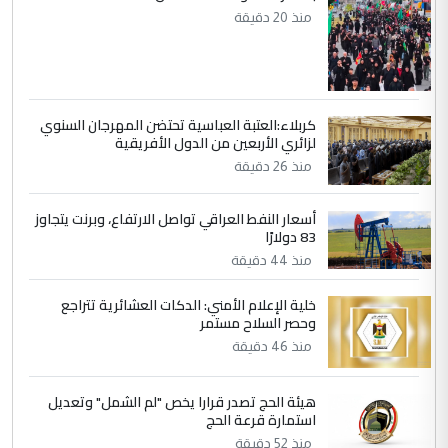
العام في بغداد
منذ 20 دقيقة
4
سردار
التعليق : واحد من عصابة علي ماما يسقط
كربلاء:العتبة العباسية تحتضن المهرجان السنوي
جنسية الرافد الثالث للعراق ومن اصول عريقة
لزائري الأربعين من الدول الأفريقية
ابا فرات ...
منذ 26 دقيقة
الجواهري يرد على صدام حسين سل
الموضوع :
مضجعيك يابن الزنا (نص كامل)
أسعار النفط العراقي تواصل الارتفاع، وبرنت يتجاوز
83 دولارًا
منذ 44 دقيقة
5
سردار
التعليق : واحد من عصابة علي ماما يسقط
خلية الإعلام الأمني: الدكات العشائرية تتراجع
وحصر السلاح مستمر
جنسية الرافد الثالث للعراق ومن اصول عريقة
ابا فرات ...
منذ 46 دقيقة
الجواهري يرد على صدام حسين سل
الموضوع :
مضجعيك يابن الزنا (نص كامل)
هيئة الحج تصدر قرارا يخص "لم الشمل" وتعديل
استمارة قرعة الحج
منذ 52 دقيقة