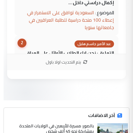
إكمال دراستي داخل ...
السعودية توافق على الاستمرار في
الموضوع :
إعطاء 100 منحة دراسية للطلبة العراقيين في
جامعاتها سنويا
2
عبد الأمير جاسم هليل
التعليق : نحن اباء الطلاب الأوائل على العراق
نتشرف بلقاء السيد احمد الصافي في العتبات
يتم التحديث اولا باول
الحسنية لزرع ...
مكتب السيد احمد الصافي : لا يوجود
الموضوع :
لدينا اي حساب على الفيس بوك وتويتر
3
hadi
التعليق : قرار مستعجل جدا ولامصلحة فيه
آخر الاضافات
للوزاره ولا للمواطن القرار الصائب يكون بعد
الاستماع للمدير ومغرفة ...
بالصور: مسيرة للأربعين في الولايات المتحدة
بمشاركة نحو 45 ألف شخص
وزير الصحة يعفي مدير مستشفى الكرخ
الموضوع :