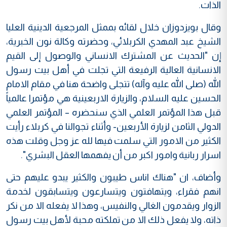
الذات.
وقال بويزدوزان خلال لقائه بممثل المرجعية الدينية العليا
الشيخ عبد المهدي الكربلائي، وحضرته وكالة نون الخبرية،
إن "الحديث عن المشترك الانساني والوصول إلى القيم
الانسانية العالية الرفيعة التي تجلت في أهل بيت رسول
الله (صلى الله عليه وآله) تتجلى واضحة هنا في مقام الامام
الحسين عليه السلام، والزيارة الاربعينية هي مؤتمرا عالمياً
قبل هذا المؤتمر العلمي الذي سنحضره – المؤتمر العلمي
الدولي الثامن لزيارة الأربعين- وأثناء تجوالنا في كربلاء رأيت
الكثير من الامور التي سلمت فيها لله عز وجل وقلت هذه
اسرار ربانية وامور اكبر من أن يفهمها العقل البشري".
وأضاف، ان "هناك اناس طيبون والكثير يبدو عليهم حتى
انهم فقراء، ويتهافتون ويتسارعون ويتسابقون لخدمة
الزوار ويقدمون الغالي والنفيس، وهذا لا يفعله الا من نكر
ذاته، ولا يفعل ذلك الا من تملكته محبة لأهل بيت رسول