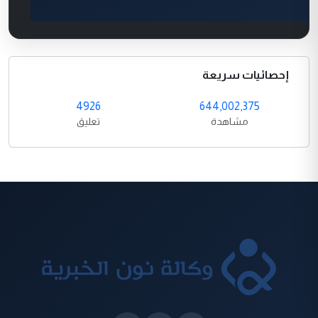
إحصائيات سريعة
4926
644,002,375
مشاهدة
تعليق