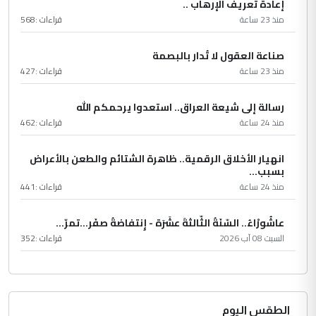
إعادة تعريف الإرهاب ..
منذ 23 ساعة
قراءات :
568
صناعة العقول لا تُدار بالبصمة
منذ 23 ساعة
قراءات :
427
رسالة إلى شيعة العراق.. استعدوا يرحمكم الله
منذ 24 ساعة
قراءات :
462
انهيار الأخلاق الرقمية.. ظاهرة الشتائم والطعن بالأعراض
بسبب...
منذ 24 ساعة
قراءات :
441
عاشُورْاءُ.. السّنَةُ الثّالثةَ عشَرَة - إِنتفاضةُ صفَر…تمرّ...
السبت 08 آب 2026
قراءات :
352
الطقس اليوم