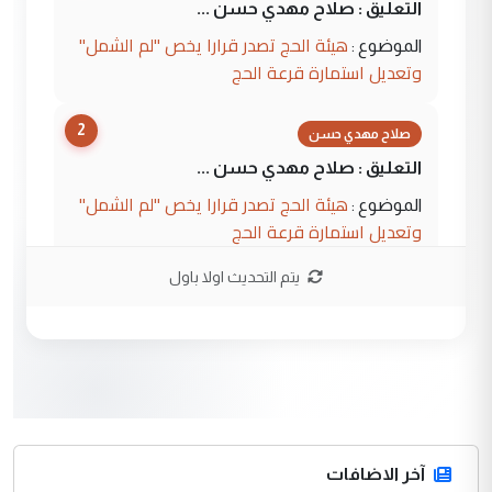
التعليق : صلاح مهدي حسن ...
هيئة الحج تصدر قرارا يخص "لم الشمل"
الموضوع :
وتعديل استمارة قرعة الحج
2
صلاح مهدي حسن
التعليق : صلاح مهدي حسن ...
هيئة الحج تصدر قرارا يخص "لم الشمل"
الموضوع :
وتعديل استمارة قرعة الحج
يتم التحديث اولا باول
3
hadi
التعليق : تحيه اخويه حسينيه اي انسان مهما
كان محدود المعرفه بتفاصيل احداث المنطقه
يقول بما لايقبل ...
أردوغان يؤكد ان اتفاقية مكة للدفاع
الموضوع :
المشترك لا تستهدف أية دولة ومفتوحة لانضمام
الدول الشقيقة
آخر الاضافات