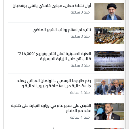
أول نشاط معلن.. مجتبى خامنئي يلتقي بزشكيان
4
يوسف غزوان عصمت
منذ 3 ساعة
التعليق : بكالوريوس فيزياء طبية متزوج و
زوجتي أيضا بكالوريوس سكني بغداد أرغب في
نائب: لم نستلم رواتب الشهر الماضي
إكمال دراستي داخل ...
منذ 3 ساعة
السعودية توافق على الاستمرار في
الموضوع :
إعطاء 100 منحة دراسية للطلبة العراقيين في
العتبة الحسينية تعلن انتاج وتوزيع "214,000"
جامعاتها سنويا
قالب ثلج خلال الزيارة الاربعينية
منذ 3 ساعة
5
عبد الأمير جاسم هليل
رغم طلبهما الرسمي .. البرلمان العراقي يعقد
التعليق : نحن اباء الطلاب الأوائل على العراق
جلسة خالية من استضافة وزيري المالية و...
نتشرف بلقاء السيد احمد الصافي في العتبات
الحسنية لزرع ...
منذ 4 ساعة
مكتب السيد احمد الصافي : لا يوجود
الموضوع :
القبض على مدير عام في وزارة التجارة على خلفية
لدينا اي حساب على الفيس بوك وتويتر
عقد مع الدفاع
منذ 4 ساعة