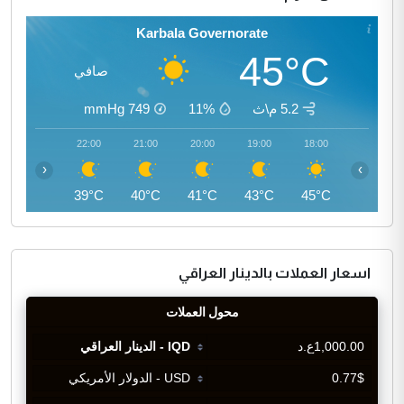
Karbala Governorate
45°C
صافي
5.2 م\ث
11%
749
mmHg
23:00
22:00
21:00
20:00
19:00
18:00
‹
›
38°C
39°C
40°C
41°C
43°C
45°C
اسعار العملات بالدينار العراقي