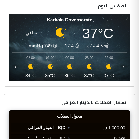
الطقس اليوم
Karbala Governorate
37°C
صافي
4.5 م\ث
17%
749
mmHg
03:00
02:00
01:00
00:00
23:00
22:00
‹
›
34°C
34°C
35°C
36°C
37°C
37°C
اسعار العملات بالدينار العراقي