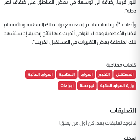
النور قريباً، إضافة الى توسعة في بعض المناطق على ضفاف نهر
دجلة".
وأضاف: "أجرينا مناقشات واسعة مع نواب تلك المنطقة وقائممقام
قضاء الأعظمية ومدراء النواحي أثمرت عنها نتائج إيجابية، إذ ستشهد
تلك المنطقة بعض التغييرات في المستقبل القريب".
كلمات مفتاحية
المستقبل
التغيير
الموارد
الاعظمية
الموارد المائية
وزارة الموارد المائية
نهر دجلة
اجراءات
التعليقات
لا توجد تعليقات بعد. كن أول من يعلق!
اسمك