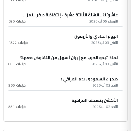
عاشُورْاءُ.. السّنَةُ الثّالثةَ عشَرَة - إِنتفاضةُ صفَر…تمرّ...
الأربعاء 05 آب 2026
قراءات :
696
اليوم الحادي والأربعون
الأثنين 03 آب 2026
قراءات :
1844
لماذا تبدو الحرب مع إيران أسهل من التفاوض معها؟
الأثنين 03 آب 2026
قراءات :
885
صحراء السعودي بدم العراقي !
الأحد 02 آب 2026
قراءات :
966
الأكشن بنسخته العراقية
الأحد 02 آب 2026
قراءات :
881