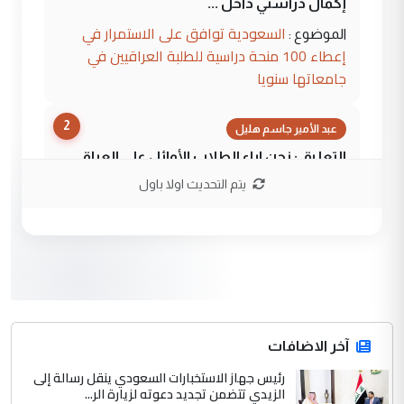
إكمال دراستي داخل ...
السعودية توافق على الاستمرار في
الموضوع :
إعطاء 100 منحة دراسية للطلبة العراقيين في
جامعاتها سنويا
2
عبد الأمير جاسم هليل
التعليق : نحن اباء الطلاب الأوائل على العراق
نتشرف بلقاء السيد احمد الصافي في العتبات
يتم التحديث اولا باول
الحسنية لزرع ...
مكتب السيد احمد الصافي : لا يوجود
الموضوع :
لدينا اي حساب على الفيس بوك وتويتر
3
hadi
التعليق : قرار مستعجل جدا ولامصلحة فيه
آخر الاضافات
للوزاره ولا للمواطن القرار الصائب يكون بعد
الاستماع للمدير ومغرفة ...
رئيس جهاز الاستخبارات السعودي ينقل رسالة إلى
الزيدي تتضمن تجديد دعوته لزيارة الر...
وزير الصحة يعفي مدير مستشفى الكرخ
الموضوع :