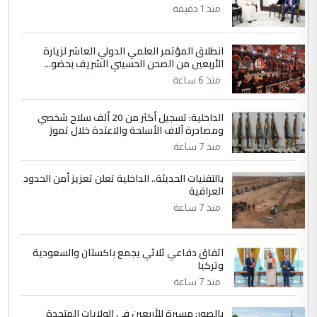
العام في بغداد
منذ 1 دقيقة
انطلاق المؤتمر العلمي الدولي العاشر لزيارة
4
سردار
الأربعين من الصحن الحسيني الشريف بحضو...
التعليق : واحد من عصابة علي ماما يسقط
منذ 6 ساعة
جنسية الرافد الثالث للعراق ومن اصول عريقة
ابا فرات ...
الداخلية: تسجيل أكثر من 20 ألف سلاح شخصي
الجواهري يرد على صدام حسين سل
ومصادرة آلاف الأسلحة والاعتدة خلال تموز
الموضوع :
مضجعيك يابن الزنا (نص كامل)
منذ 7 ساعة
بالتقنيات الحديثة.. الداخلية تعلن تعزيز أمن الحدود
5
سردار
العراقية
التعليق : واحد من عصابة علي ماما يسقط
منذ 7 ساعة
جنسية الرافد الثالث للعراق ومن اصول عريقة
ابا فرات ...
اتفاق دفاعي ثلاثي يجمع باكستان والسعودية
الجواهري يرد على صدام حسين سل
الموضوع :
وتركيا
مضجعيك يابن الزنا (نص كامل)
منذ 7 ساعة
بالصور: مسيرة للأربعين في الولايات المتحدة