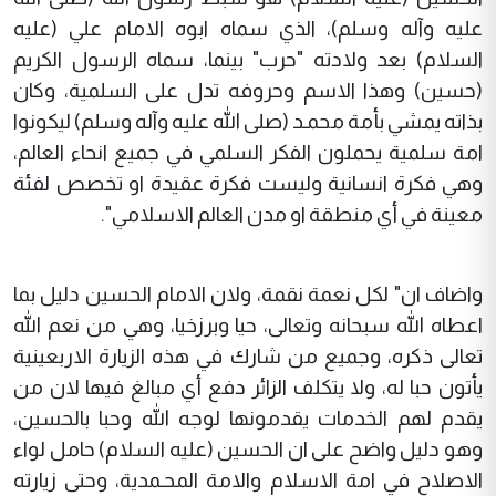
عليه وآله وسلم)، الذي سماه ابوه الامام علي (عليه
السلام) بعد ولادته "حرب" بينما، سماه الرسول الكريم
(حسين) وهذا الاسم وحروفه تدل على السلمية، وكان
بذاته يمشي بأمة محمـد (صلى الله عليه وآله وسلم) ليكونوا
امة سلمية يحملون الفكر السلمي في جميع انحاء العالم،
وهي فكرة انسانية وليست فكرة عقيدة او تخصص لفئة
معينة في أي منطقة او مدن العالم الاسلامي".
واضاف ان" لكل نعمة نقمة، ولان الامام الحسين دليل بما
اعطاه الله سبحانه وتعالى، حيا وبرزخيا، وهي من نعم الله
تعالى ذكره، وجميع من شارك في هذه الزيارة الاربعينية
يأتون حبا له، ولا يتكلف الزائر دفع أي مبالغ فيها لان من
يقدم لهم الخدمات يقدمونها لوجه الله وحبا بالحسين،
وهو دليل واضح على ان الحسين (عليه السلام) حامل لواء
الاصلاح في امة الاسلام والامة المحـمدية، وحتى زيارته