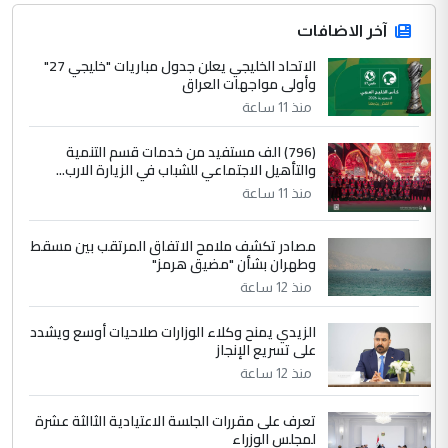
جنسية الرافد الثالث للعراق ومن اصول عريقة
ابا فرات ...
آخر الاضافات
الجواهري يرد على صدام حسين سل
الاتحاد الخليجي يعلن جدول مباريات "خليجي 27"
الموضوع :
وأولى مواجهات العراق
مضجعيك يابن الزنا (نص كامل)
منذ 11 ساعة
4
سردار
(796) الف مستفيد من خدمات قسم التنمية
والتأهيل الاجتماعي للشباب في الزيارة الارب...
التعليق : واحد من عصابة علي ماما يسقط
منذ 11 ساعة
جنسية الرافد الثالث للعراق ومن اصول عريقة
ابا فرات ...
مصادر تكشف ملامح الاتفاق المرتقب بين مسقط
الجواهري يرد على صدام حسين سل
الموضوع :
وطهران بشأن "مضيق هرمز"
مضجعيك يابن الزنا (نص كامل)
منذ 12 ساعة
الزيدي يمنح وكلاء الوزارات صلاحيات أوسع ويشدد
5
حيدر عاشور
على تسريع الإنجاز
التعليق : تحياتي لك استاذ حامدتركان. كلام
منذ 12 ساعة
دقيق ومسؤول؛ فالاستثمار الحقيقي للإنسان
وثروات البلد يعتمد على الكفاءة ...
تعرف على مقررات الجلسة الاعتيادية الثالثة عشرة
بين الإهمال واغتصاب الأرض.. بلاد
لمجلس الوزراء
الموضوع :