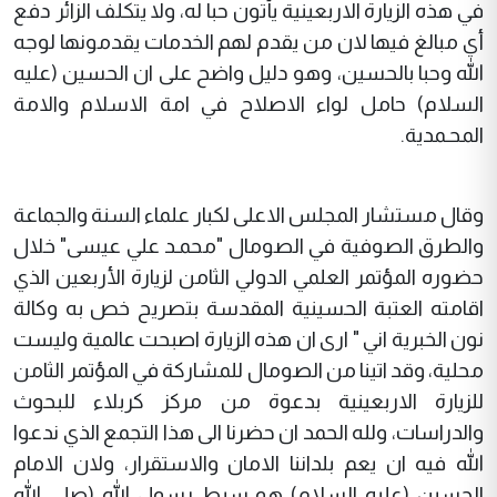
في هذه الزيارة الاربعينية يأتون حبا له، ولا يتكلف الزائر دفع
أي مبالغ فيها لان من يقدم لهم الخدمات يقدمونها لوجه
الله وحبا بالحسين، وهو دليل واضح على ان الحسين (عليه
السلام) حامل لواء الاصلاح في امة الاسلام والامة
المحـمدية.
وقال مستشار المجلس الاعلى لكبار علماء السنة والجماعة
والطرق الصوفية في الصومال "محمـد علي عيسى" خلال
حضوره المؤتمر العلمي الدولي الثامن لزيارة الأربعين الذي
اقامته العتبة الحسينية المقدسة بتصريح خص به وكالة
نون الخبرية اني " ارى ان هذه الزيارة اصبحت عالمية وليست
محلية، وقد اتينا من الصومال للمشاركة في المؤتمر الثامن
للزيارة الاربعينية بدعوة من مركز كربلاء للبحوث
والدراسات، ولله الحمد ان حضرنا الى هذا التجمع الذي ندعوا
الله فيه ان يعم بلداننا الامان والاستقرار، ولان الامام
الحسين (عليه السلام) هو سبط رسول الله (صلى الله