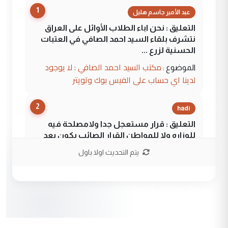
1
عبد الأمير جاسم هليل
التعليق : نحن اباء الطلاب الأوائل على العراق
نتشرف بلقاء السيد احمد الصافي في العتبات
الحسنية لزرع ...
مكتب السيد احمد الصافي : لا يوجود
الموضوع :
لدينا اي حساب على الفيس بوك وتويتر
2
hadi
التعليق : قرار مستعجل جدا ولامصلحة فيه
للوزاره ولا للمواطن القرار الصائب يكون بعد
الاستماع للمدير ومغرفة ...
يتم التحديث اولا باول
وزير الصحة يعفي مدير مستشفى الكرخ
الموضوع :
العام في بغداد
3
سردار
التعليق : واحد من عصابة علي ماما يسقط