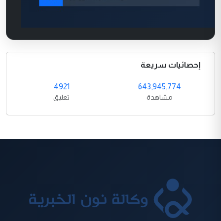
إحصائيات سريعة
4921
643,945,774
مشاهدة
تعليق