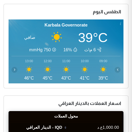
الطقس اليوم
Karbala Governorate
39°C
صافي
6 م\ث
16%
750
mmHg
14:00
13:00
12:00
11:00
10:00
09:00
‹
›
46°C
46°C
45°C
43°C
41°C
39°C
اسعار العملات بالدينار العراقي