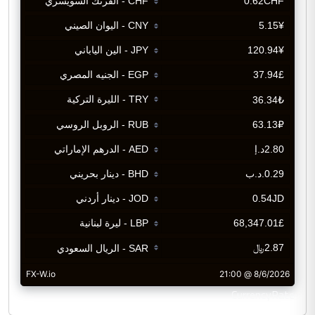
CurrencyRate