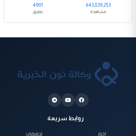
4901
643,839,253
مشاهدة
تعليق
روابط سريعة
اخبار
تحقيقات