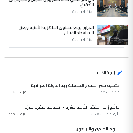
التحقيق
منذ 4 ساعة
العراق يرفع مستوى الجاهزية الأمنية ويعزز
الاستعداد القتالي
منذ 4 ساعة
المقالات
حتمية حصر السلاح المنفلت بيد الدولة العراقية
منذ 14 ساعة
قراءات :
406
عاشُورْاءُ.. السّنَةُ الثّالثةَ عشَرَة - إِنتفاضةُ صفَر…تمرّ...
الأربعاء 05 آب 2026
قراءات :
583
اليوم الحادي والأربعون