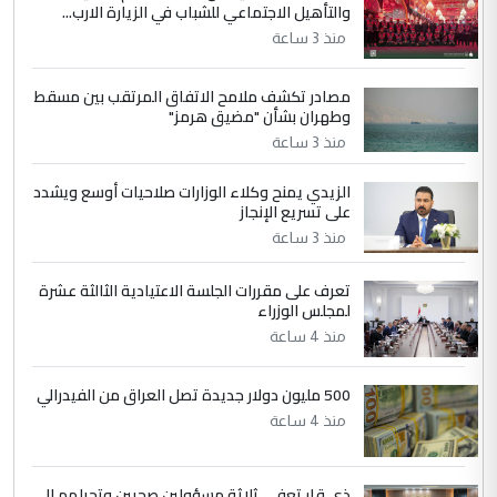
والتأهيل الاجتماعي للشباب في الزيارة الارب...
التعليق : واحد من عصابة علي ماما يسقط
منذ 3 ساعة
جنسية الرافد الثالث للعراق ومن اصول عريقة
ابا فرات ...
مصادر تكشف ملامح الاتفاق المرتقب بين مسقط
الجواهري يرد على صدام حسين سل
الموضوع :
وطهران بشأن "مضيق هرمز"
مضجعيك يابن الزنا (نص كامل)
منذ 3 ساعة
الزيدي يمنح وكلاء الوزارات صلاحيات أوسع ويشدد
5
حيدر عاشور
على تسريع الإنجاز
التعليق : تحياتي لك استاذ حامدتركان. كلام
منذ 3 ساعة
دقيق ومسؤول؛ فالاستثمار الحقيقي للإنسان
وثروات البلد يعتمد على الكفاءة ...
تعرف على مقررات الجلسة الاعتيادية الثالثة عشرة
بين الإهمال واغتصاب الأرض.. بلاد
لمجلس الوزراء
الموضوع :
الرافدين تعاني الجفاف والتصحر!!
منذ 4 ساعة
500 مليون دولار جديدة تصل العراق من الفيدرالي
منذ 4 ساعة
ذي قار تعفي ثلاثة مسؤولين صحيين وتحيلهم إلى