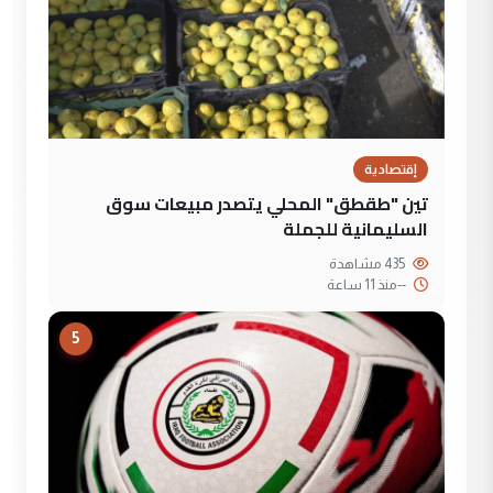
إقتصادية
تين "طقطق" المحلي يتصدر مبيعات سوق
السليمانية للجملة
435 مشاهدة
--
منذ 11 ساعة
5