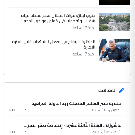
جنوب لبنان: قوات الاحتلال تفجر محطة مياه
شقرا… وتفجيرات في كونين ووادي الحجير
منذ 17 ساعة
الداخلية : ارتفاع في معدل الشائعات خلال الفترة
الاخيرة
منذ 17 ساعة
المقالات
حتمية حصر السلاح المنفلت بيد الدولة العراقية
الخميس 06 آب 2026
قراءات :
681
عاشُورْاءُ.. السّنَةُ الثّالثةَ عشَرَة - إِنتفاضةُ صفَر…تمرّ...
الأربعاء 05 آب 2026
قراءات :
790