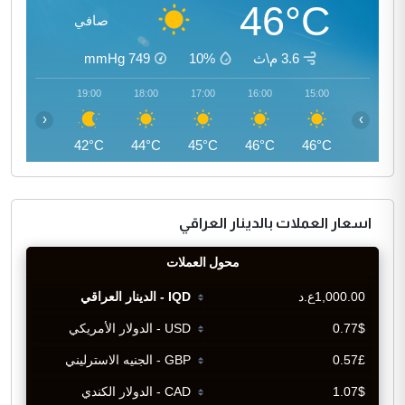
46°C
صافي
3.6 م\ث
10%
749
mmHg
20:00
19:00
18:00
17:00
16:00
15:00
‹
›
40°C
42°C
44°C
45°C
46°C
46°C
اسعار العملات بالدينار العراقي