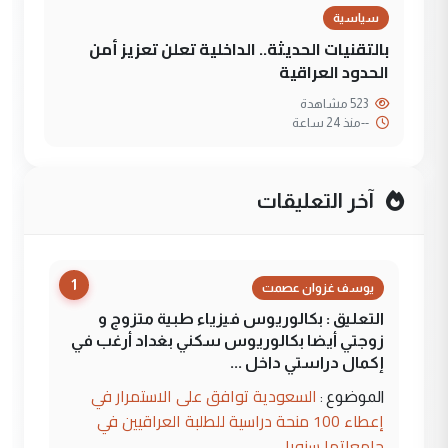
سياسية
بالتقنيات الحديثة.. الداخلية تعلن تعزيز أمن
الحدود العراقية
523 مشاهدة
--
منذ 24 ساعة
آخر التعليقات
1
يوسف غزوان عصمت
التعليق : بكالوريوس فيزياء طبية متزوج و
زوجتي أيضا بكالوريوس سكني بغداد أرغب في
إكمال دراستي داخل ...
السعودية توافق على الاستمرار في
الموضوع :
إعطاء 100 منحة دراسية للطلبة العراقيين في
جامعاتها سنويا