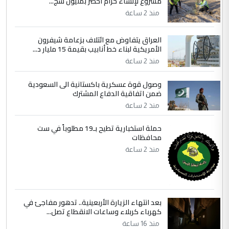
مشروع لإنشاء حزام أخضر بمليون شج...
التعليق : واحد من عصابة علي ماما يسقط
منذ 2 ساعة
جنسية الرافد الثالث للعراق ومن اصول عريقة
ابا فرات ...
العراق يتفاوض مع ائتلاف بزعامة شيفرون
الجواهري يرد على صدام حسين سل
الأمريكية لبناء خط أنابيب بقيمة 15 مليار د...
الموضوع :
مضجعيك يابن الزنا (نص كامل)
منذ 2 ساعة
وصول قوة عسكرية باكستانية الى السعودية
5
سردار
ضمن اتفاقية الدفاع المشترك
التعليق : واحد من عصابة علي ماما يسقط
منذ 2 ساعة
جنسية الرافد الثالث للعراق ومن اصول عريقة
حملة استخبارية تطيح بـ19 مطلوباً في ست
ابا فرات ...
محافظات
الجواهري يرد على صدام حسين سل
الموضوع :
منذ 2 ساعة
مضجعيك يابن الزنا (نص كامل)
بعد انتهاء الزيارة الأربعينية.. تدهور مفاجئ في
كهرباء كربلاء وساعات الانقطاع تصل...
منذ 16 ساعة