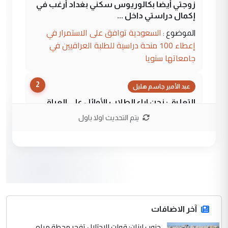
زوجتي أيضا بكالوريوس سكني بغداد أرغب في
إكمال دراستي داخل ...
السعودية توافق على الاستمرار في
الموضوع :
إعطاء 100 منحة دراسية للطلبة العراقيين في
جامعاتها سنويا
2
عبد الأمير جاسم هليل
التعليق : نحن اباء الطلاب الأوائل على العراق
نتشرف بلقاء السيد احمد الصافي في العتبات
يتم التحديث اولا باول
الحسنية لزرع ...
مكتب السيد احمد الصافي : لا يوجود
الموضوع :
لدينا اي حساب على الفيس بوك وتويتر
3
hadi
التعليق : قرار مستعجل جدا ولامصلحة فيه
آخر الاضافات
للوزاره ولا للمواطن القرار الصائب يكون بعد
الاستماع للمدير ومغرفة ...
جنوب لبنان: قوات الاحتلال تفجر محطة مياه