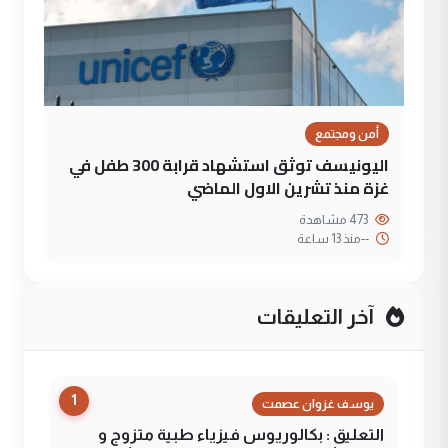
أمن ومجتمع
اليونيسف توثق استشهاد قرابة 300 طفل في
غزة منذ تشرين الاول الماضي
473 مشاهدة
--
منذ 13 ساعة
آخر التعليقات
1
يوسف غزوان عصمت
التعليق : بكالوريوس فيزياء طبية متزوج و