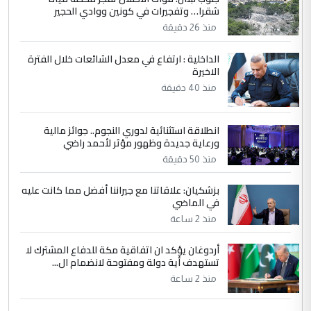
شقرا… وتفجيرات في كونين ووادي الحجير
وزير الصحة يعفي مدير مستشفى الكرخ
الموضوع :
العام في بغداد
منذ 26 دقيقة
الداخلية : ارتفاع في معدل الشائعات خلال الفترة
4
الاخيرة
سردار
منذ 40 دقيقة
التعليق : واحد من عصابة علي ماما يسقط
جنسية الرافد الثالث للعراق ومن اصول عريقة
ابا فرات ...
انطلاقة استثنائية لدوري النجوم.. جوائز مالية
ورعاية جديدة وظهور مؤثر لأحمد راضي
الجواهري يرد على صدام حسين سل
الموضوع :
مضجعيك يابن الزنا (نص كامل)
منذ 50 دقيقة
بزشكيان: علاقاتنا مع جيراننا أفضل مما كانت عليه
5
في الماضي
سردار
منذ 2 ساعة
التعليق : واحد من عصابة علي ماما يسقط
جنسية الرافد الثالث للعراق ومن اصول عريقة
أردوغان يؤكد ان اتفاقية مكة للدفاع المشترك لا
ابا فرات ...
تستهدف أية دولة ومفتوحة لانضمام ال...
الجواهري يرد على صدام حسين سل
الموضوع :
منذ 2 ساعة
مضجعيك يابن الزنا (نص كامل)