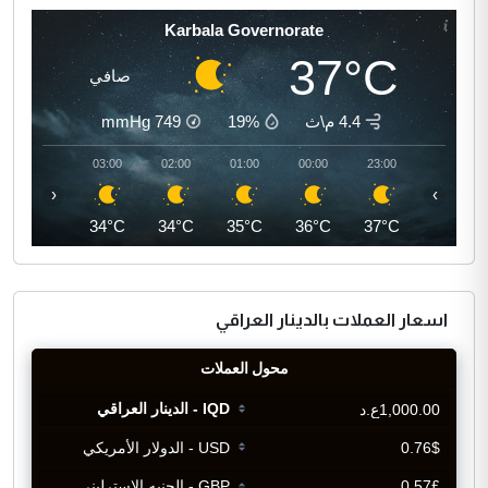
Karbala Governorate
37°C
صافي
4.4 م\ث
19%
749
mmHg
04:00
03:00
02:00
01:00
00:00
23:00
‹
›
33°C
34°C
34°C
35°C
36°C
37°C
اسعار العملات بالدينار العراقي