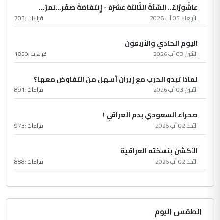
عاشُورْاءُ.. السّنَةُ الثّالثةَ عشَرَة - إِنتفاضةُ صفَر…تمرّ...
الأربعاء 05 آب 2026
قراءات :
703
اليوم الحادي والأربعون
الأثنين 03 آب 2026
قراءات :
1850
لماذا تبدو الحرب مع إيران أسهل من التفاوض معها؟
الأثنين 03 آب 2026
قراءات :
891
صحراء السعودي بدم العراقي !
الأحد 02 آب 2026
قراءات :
973
الأكشن بنسخته العراقية
الأحد 02 آب 2026
قراءات :
888
الطقس اليوم