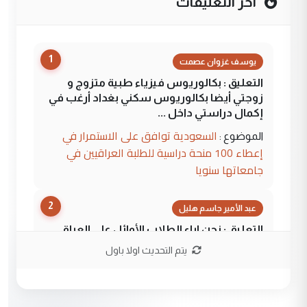
آخر التعليقات
1
يوسف غزوان عصمت
التعليق : بكالوريوس فيزياء طبية متزوج و
زوجتي أيضا بكالوريوس سكني بغداد أرغب في
إكمال دراستي داخل ...
السعودية توافق على الاستمرار في
الموضوع :
إعطاء 100 منحة دراسية للطلبة العراقيين في
جامعاتها سنويا
2
عبد الأمير جاسم هليل
التعليق : نحن اباء الطلاب الأوائل على العراق
نتشرف بلقاء السيد احمد الصافي في العتبات
يتم التحديث اولا باول
الحسنية لزرع ...
مكتب السيد احمد الصافي : لا يوجود
الموضوع :
لدينا اي حساب على الفيس بوك وتويتر