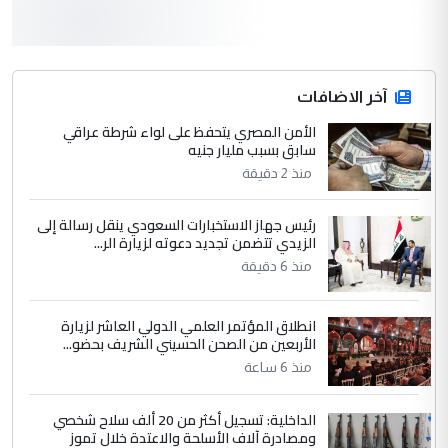
3
hadi
التعليق : قرار مستعجل جدا ولامصلحة فيه
آخر الاضافات
للوزاره ولا للمواطن القرار الصائب يكون بعد
الاستماع للمدير ومغرفة ...
الأمن المصري يتحفظ على لواء شرطة عراقي
سابق بسبب مليار جنيه
وزير الصحة يعفي مدير مستشفى الكرخ
الموضوع :
العام في بغداد
منذ 2 دقيقة
رئيس جهاز الاستخبارات السعودي ينقل رسالة إلى
4
سردار
الزيدي تتضمن تجديد دعوته لزيارة الر...
التعليق : واحد من عصابة علي ماما يسقط
منذ 6 دقيقة
جنسية الرافد الثالث للعراق ومن اصول عريقة
ابا فرات ...
انطلاق المؤتمر العلمي الدولي العاشر لزيارة
الجواهري يرد على صدام حسين سل
الأربعين من الصحن الحسيني الشريف بحضو...
الموضوع :
مضجعيك يابن الزنا (نص كامل)
منذ 6 ساعة
الداخلية: تسجيل أكثر من 20 ألف سلاح شخصي
5
سردار
ومصادرة آلاف الأسلحة والاعتدة خلال تموز