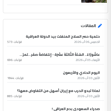
المقالات
حتمية حصر السلاح المنفلت بيد الدولة العراقية
الخميس 06 آب 2026
قراءات :
573
عاشُورْاءُ.. السّنَةُ الثّالثةَ عشَرَة - إِنتفاضةُ صفَر…تمرّ...
الأربعاء 05 آب 2026
قراءات :
696
اليوم الحادي والأربعون
الأثنين 03 آب 2026
قراءات :
1844
لماذا تبدو الحرب مع إيران أسهل من التفاوض معها؟
الأثنين 03 آب 2026
قراءات :
885
صحراء السعودي بدم العراقي !