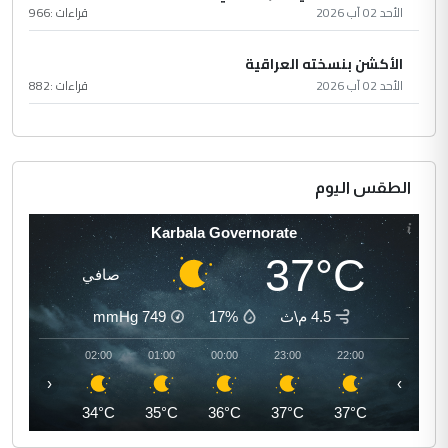
الأحد 02 آب 2026
قراءات :
966
الأكشن بنسخته العراقية
الأحد 02 آب 2026
قراءات :
882
الطقس اليوم
Karbala Governorate
37°C
صافي
4.5 م\ث
17%
749
mmHg
03:00
02:00
01:00
00:00
23:00
22:00
‹
›
34°C
34°C
35°C
36°C
37°C
37°C