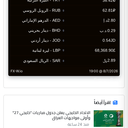
CurrencyRate
اقرأ أيضاً
الاتحاد الخليجي يعلن جدول مباريات "خليجي 27"
وأولى مواجهات العراق
منذ 24 ساعة