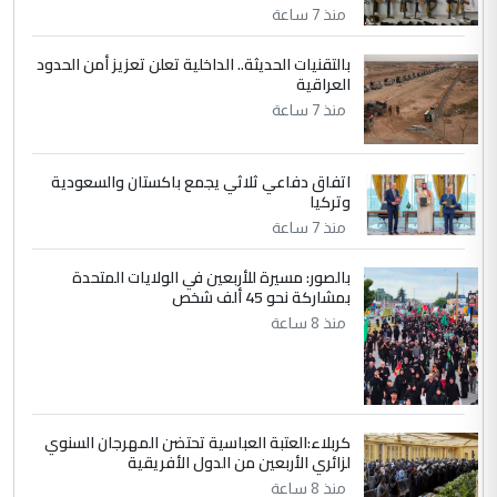
التعليق : واحد من عصابة علي ماما يسقط
منذ 7 ساعة
جنسية الرافد الثالث للعراق ومن اصول عريقة
ابا فرات ...
بالتقنيات الحديثة.. الداخلية تعلن تعزيز أمن الحدود
العراقية
الجواهري يرد على صدام حسين سل
الموضوع :
منذ 7 ساعة
مضجعيك يابن الزنا (نص كامل)
اتفاق دفاعي ثلاثي يجمع باكستان والسعودية
وتركيا
منذ 7 ساعة
بالصور: مسيرة للأربعين في الولايات المتحدة
بمشاركة نحو 45 ألف شخص
منذ 8 ساعة
كربلاء:العتبة العباسية تحتضن المهرجان السنوي
لزائري الأربعين من الدول الأفريقية
منذ 8 ساعة