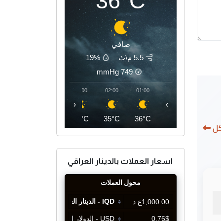
36°C
صافي
5.5 م\ث
19%
mmHg
749
05:00
04:00
03:00
02:00
01:00
‹
›
34°C
35°C
35°C
35°C
36°C
كل
اسعار العملات بالدينار العراقي