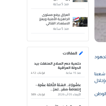
منذ 5 ساعة
العراق يرفع مستوى
الجاهزية الأمنية ويعزز
الاستعداد القتالي
منذ 5 ساعة
المقالات
لجهود
حتمية حصر السلاح المنفلت بيد
الدولة العراقية
منذ 15 ساعة
قراءات :
412
 شعبنا
إجلال
عاشُورْاءُ.. السّنَةُ الثّالثةَ عشَرَة -
إِنتفاضةُ صفَر…تمرّ...
الوطن
الأربعاء 05 آب 2026
قراءات :
589