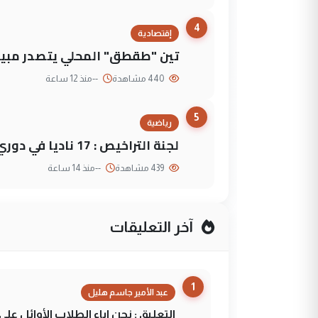
4
إقتصادية
تين "طقطق" المحلي يتصدر مبيع
440 مشاهدة
--
منذ 12 ساعة
5
رياضية
لجنة التراخيص : 17 ناديا في دوري نجوم العراق و3 فرق خارج الضوابط
439 مشاهدة
--
منذ 14 ساعة
آخر التعليقات
1
عبد الأمير جاسم هليل
التعليق : نحن اباء الطلاب الأوائل ع