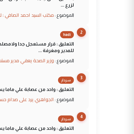
لزرع ...
مكتب السيد احمد الصافي : ل
الموضوع :
2
hadi
التعليق : قرار مستعجل جدا ولامصلحة
للمدير ومغرفة ...
وزير الصحة يعفي مدير مستش
الموضوع :
3
سردار
التعليق : واحد من عصابة علي ماما ي
الجواهري يرد على صدام حسي
الموضوع :
4
سردار
التعليق : واحد من عصابة علي ماما ي