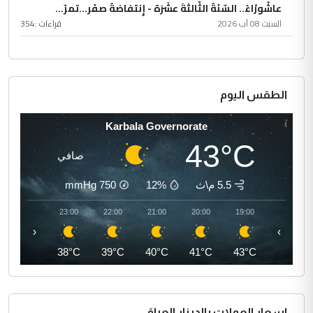
عاشُورْاءُ.. السّنَةُ الثّالثةَ عشَرَة - إِنتفاضةُ صفَر…تمرّ...
السبت 08 آب 2026
قراءات :
354
الطقس اليوم
Karbala Governorate
43°C
صافي
5.5 م\ث
12%
750
mmHg
00:00
23:00
22:00
21:00
20:00
19:00
‹
›
37°C
38°C
39°C
40°C
41°C
43°C
اسعار العملات بالدينار العراقي