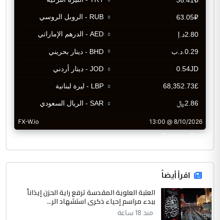
CurrencyRate
اقرأ أيضاً
العتبة العلوية المقدسة ترفع راية الحزن إيذاناً
ببدء مراسم إحياء ذكرى استشهاد الر...
منذ 18 ساعة