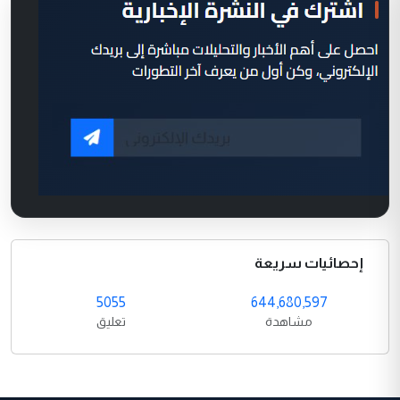
إحصائيات سريعة
5055
644,680,597
مشاهدة
تعليق