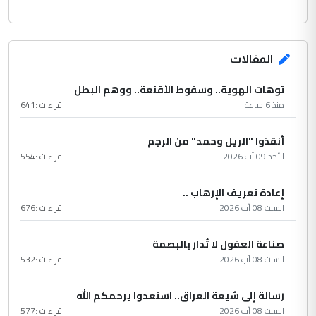
المقالات
توهات الهوية.. وسقوط الأقنعة.. ووهم البطل
منذ 6 ساعة
قراءات :
641
أنقذوا "الريل وحمد" من الرجم
الأحد 09 آب 2026
قراءات :
554
إعادة تعريف الإرهاب ..
السبت 08 آب 2026
قراءات :
676
صناعة العقول لا تُدار بالبصمة
السبت 08 آب 2026
قراءات :
532
رسالة إلى شيعة العراق.. استعدوا يرحمكم الله
السبت 08 آب 2026
قراءات :
577