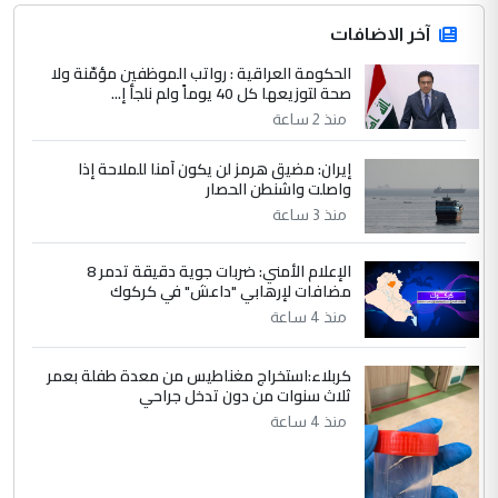
4
آخر الاضافات
صلاح مهدي حسن
الحكومة العراقية : رواتب الموظفين مؤمّنة ولا
التعليق : صلاح مهدي حسن ...
صحة لتوزيعها كل 40 يوماً ولم نلجأ إ...
هيئة الحج تصدر قرارا يخص "لم الشمل"
الموضوع :
منذ 2 ساعة
وتعديل استمارة قرعة الحج
إيران: مضيق هرمز لن يكون آمنا للملاحة إذا
واصلت واشنطن الحصار
5
صلاح مهدي حسن
منذ 3 ساعة
التعليق : صلاح مهدي حسن ...
هيئة الحج تصدر قرارا يخص "لم الشمل"
الإعلام الأمني: ضربات جوية دقيقة تدمر 8
الموضوع :
مضافات لإرهابي "داعش" في كركوك
وتعديل استمارة قرعة الحج
منذ 4 ساعة
كربلاء:استخراج مغناطيس من معدة طفلة بعمر
ثلاث سنوات من دون تدخل جراحي
منذ 4 ساعة