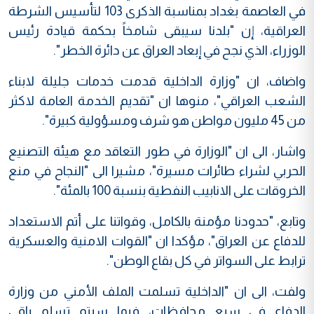
في العاصمة بغداد بمناسبة الذكرى 103 لتأسيس الشرطة
العراقية، إن "بلدنا سيبقى شامخاً بحكمة قيادة رئيس
الوزراء، الذي نجح في إبعاد العراق عن دائرة الخطر".
واضاف، ان "وزارة الداخلية قدمت خدمات جليلة لابناء
الشعب العراقي"، منوها ان "تقديم الخدمة العامة لاكثر
من 45 مليون مواطن هو شرف ومسؤولية كبيرة".
واشار، الى ان "الوزارة في طور التعاقد مع هيئة التصنيع
الحربي لشراء طائرات مسيرة"، مشيرا الى "النجاح في منع
الخروقات على الانابيب النفطية بنسبة 100 بالمئة".
وتابع، "حدودنا مؤمنة بالكامل، وقواتنا على أتم الاستعداد
للدفاع عن العراق"، مؤكدا ان "القوات الامنية والعسكرية
ترابط على السواتر في كل بقاع الوطن".
ولفت، الى ان "الداخلية تسلمت الملف الأمني من وزارة
الدفاع في سبع محافظات، فيما سيتم تسلم باقي