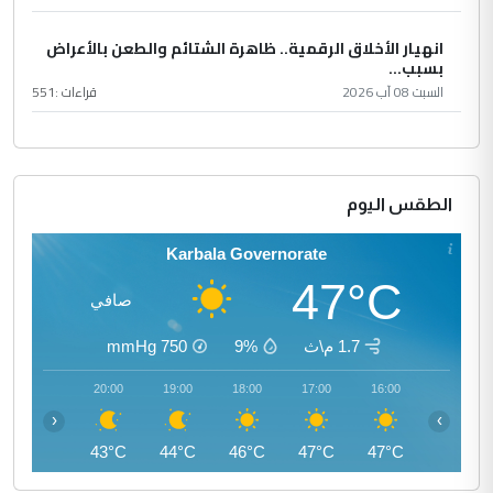
انهيار الأخلاق الرقمية.. ظاهرة الشتائم والطعن بالأعراض
بسبب...
السبت 08 آب 2026
قراءات :
551
الطقس اليوم
Karbala Governorate
47°C
صافي
1.7 م\ث
9%
750
mmHg
21:00
20:00
19:00
18:00
17:00
16:00
‹
›
41°C
43°C
44°C
46°C
47°C
47°C