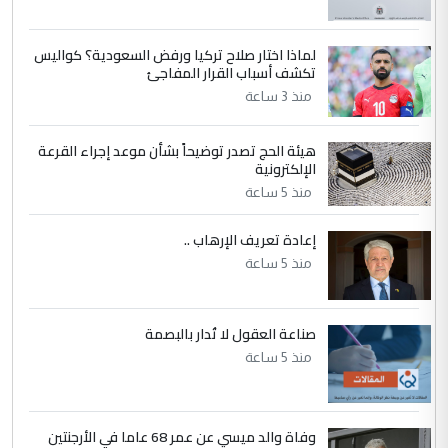
جامعاتها سنويا
لماذا اختار صلاح تركيا ورفض السعودية؟ كواليس
5
عبد الأمير جاسم هليل
تكشف أسباب القرار المفاجئ
التعليق : نحن اباء الطلاب الأوائل على العراق
منذ 3 ساعة
نتشرف بلقاء السيد احمد الصافي في العتبات
الحسنية لزرع ...
هيئة الحج تصدر توضيحاً بشأن موعد إجراء القرعة
مكتب السيد احمد الصافي : لا يوجود
الإلكترونية
الموضوع :
لدينا اي حساب على الفيس بوك وتويتر
منذ 5 ساعة
إعادة تعريف الإرهاب ..
منذ 5 ساعة
صناعة العقول لا تُدار بالبصمة
منذ 5 ساعة
وفاة والد ميسي عن عمر 68 عاما في الأرجنتين