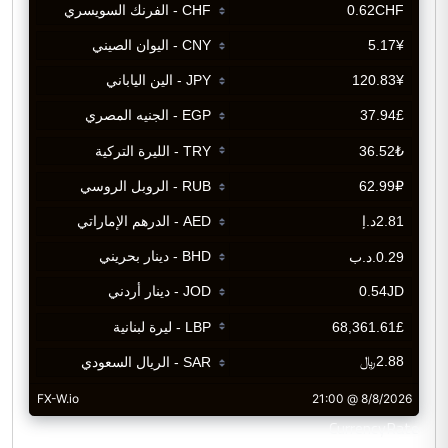
CurrencyRate