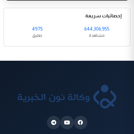
إحصائيات سريعة
4975
644,306,955
مشاهدة
تعليق