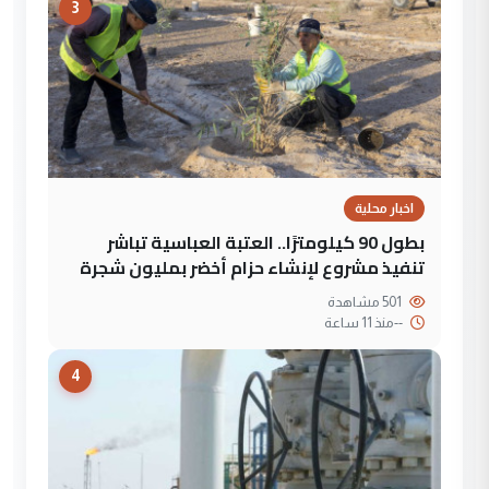
3
اخبار محلية
بطول 90 كيلومترًا.. العتبة العباسية تباشر
تنفيذ مشروع لإنشاء حزام أخضر بمليون شجرة
501 مشاهدة
--
منذ 11 ساعة
4