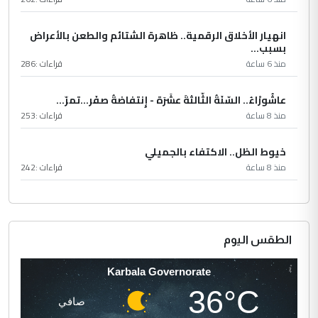
انهيار الأخلاق الرقمية.. ظاهرة الشتائم والطعن بالأعراض
بسبب...
منذ 6 ساعة
قراءات :
286
عاشُورْاءُ.. السّنَةُ الثّالثةَ عشَرَة - إِنتفاضةُ صفَر…تمرّ...
منذ 8 ساعة
قراءات :
253
خيوط الظل.. الاكتفاء بالجميلي
منذ 8 ساعة
قراءات :
242
الطقس اليوم
Karbala Governorate
36°C
صافي