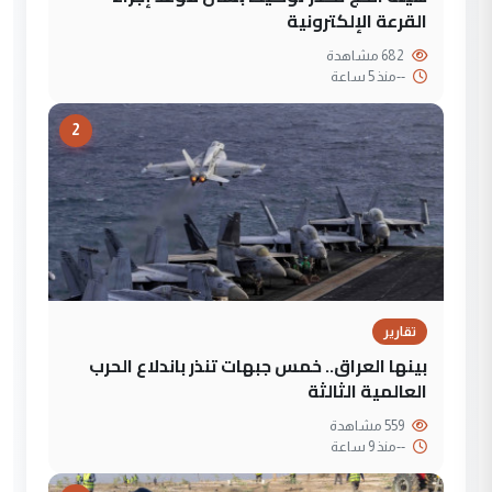
القرعة الإلكترونية
682 مشاهدة
--
منذ 5 ساعة
2
تقارير
بينها العراق.. خمس جبهات تنذر باندلاع الحرب
العالمية الثالثة
559 مشاهدة
--
منذ 9 ساعة