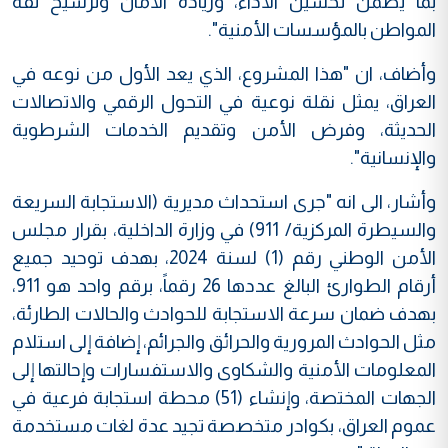
بما يضمن تحسين الأداء، وزيادة الأمان وترسيخ ثقة
المواطن بالمؤسسات الأمنية".
وأضاف، ان "هذا المشروع، الذي يعد الأول من نوعه في
العراق، يمثل نقلة نوعية في التحول الرقمي والاتصالات
الحديثة، وفرض الأمن وتقديم الخدمات الشرطوية
والإنسانية".
وأشار، الى انه "جرى استحداث مديرية (الاستجابة السريعة
والسيطرة المركزية/ 911) في وزارة الداخلية، بقرار مجلس
الأمن الوطني رقم (1) لسنة 2024، بهدف توحيد جميع
أرقام الطوارئ البالغ عددها 26 رقماً، برقم واحد هو 911،
بهدف ضمان سرعة الاستجابة للحوادث والحالات الطارئة،
مثل الحوادث المرورية والحرائق والجرائم، إضافة إلى استلام
المعلومات الأمنية والشكاوى والاستفسارات وإحالتها إلى
الجهات المختصة، وإنشاء (51) محطة استجابة فرعية في
عموم العراق، بكوادر متخصصة تجيد عدة لغات مستخدمة