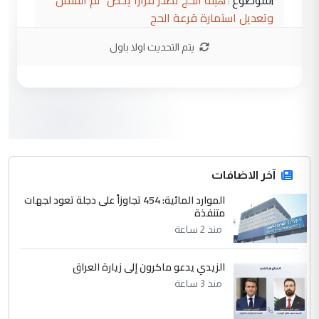
الموضوع :
وتعديل استمارة قرعة الحج
يتم التحديث اولا باول
3
hadi
التعليق : تحيه اخويه حسينيه اي انسان مهما
كان محدود المعرفه بتفاصيل احداث المنطقه
يقول بما لايقبل ...
أردوغان يؤكد ان اتفاقية مكة للدفاع
الموضوع :
المشترك لا تستهدف أية دولة ومفتوحة لانضمام
الدول الشقيقة
آخر الاضافات
الموارد المائية: 454 تجاوزاً على دجلة تعود لجهات
4
متنفذة
يوسف غزوان عصمت
منذ 2 ساعة
التعليق : بكالوريوس فيزياء طبية متزوج و
زوجتي أيضا بكالوريوس سكني بغداد أرغب في
إكمال دراستي داخل ...
الزيدي يدعو ماكرون إلى زيارة العراق
السعودية توافق على الاستمرار في
منذ 3 ساعة
الموضوع :
إعطاء 100 منحة دراسية للطلبة العراقيين في