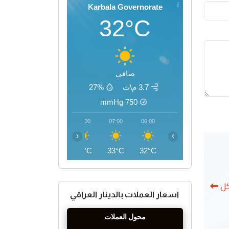
Karbala Governorate
32°C
صافي
3.7 م\ث
27%
mmHg
750
10:00
09:00
08:00
07:00
06:00
‹
›
41°C
38°C
36°C
33°C
32°C
كل
اسعار العملات بالدينار العراقي