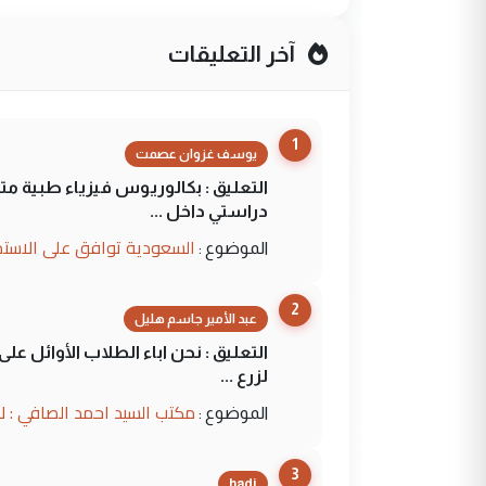
آخر التعليقات
1
يوسف غزوان عصمت
التعليق : بكالوريوس فيزياء طبية م
دراستي داخل ...
السعودية توافق على الاستمرار في إعطاء 100 منحة دراسية للطل
الموضوع :
2
عبد الأمير جاسم هليل
التعليق : نحن اباء الطلاب الأوائل ع
لزرع ...
مكتب السيد احمد الصافي : ل
الموضوع :
3
hadi