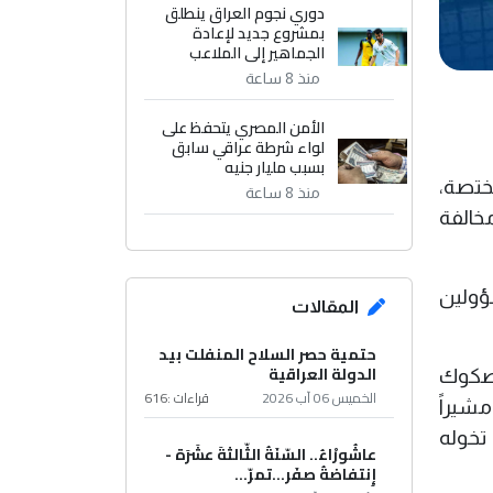
دوري نجوم العراق ينطلق
بمشروع جديد لإعادة
الجماهير إلى الملاعب
منذ 8 ساعة
الأمن المصري يتحفظ على
لواء شرطة عراقي سابق
بسبب مليار جنيه
ختصة،
منذ 8 ساعة
خالفة
ؤولين
المقالات
حتمية حصر السلاح المنفلت بيد
الدولة العراقية
لصكوك
الخميس 06 آب 2026
قراءات :
616
مشيراً
تخوله
عاشُورْاءُ.. السّنَةُ الثّالثةَ عشَرَة -
إِنتفاضةُ صفَر…تمرّ...