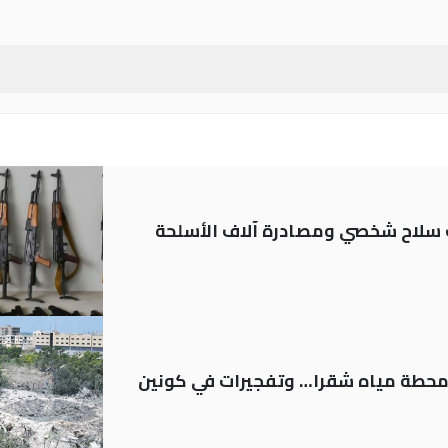
ة: تسجيل أكثر من 20 ألف سلاح شخصي ومصادرة آلاف الأسلحة
ر محطة مياه شقرا… وتفجيرات في كونين