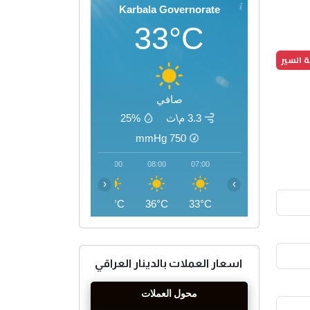
Karbala Governorate
33°C
 السير
صافي
3.3 م\ث
25%
mmHg
750
11:00
10:00
09:00
08:00
07:00
‹
›
43°C
41°C
38°C
36°C
33°C
اسعار العملات بالدينار العراقي