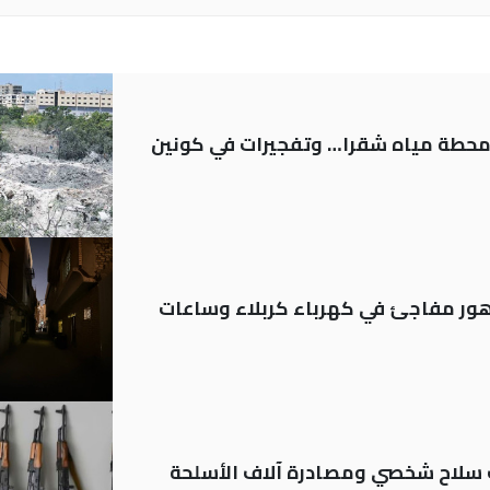
ر محطة مياه شقرا… وتفجيرات في كونين
 تدهور مفاجئ في كهرباء كربلاء وساعات
ة: تسجيل أكثر من 20 ألف سلاح شخصي ومصادرة آلاف الأسلحة