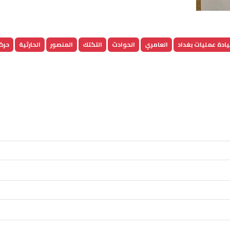
يادة عمليات بغداد
العامري
الحوادث
التكتك
المنصور
الحارثية
حركة