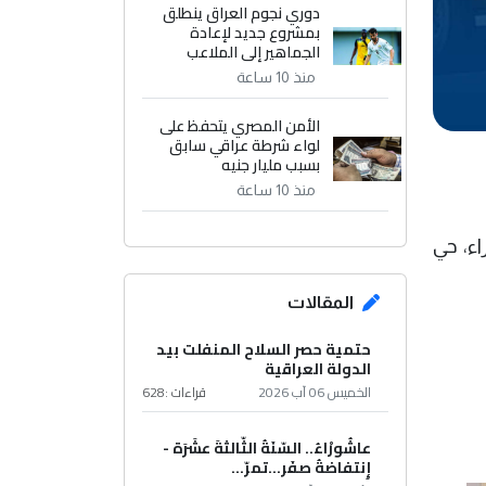
دوري نجوم العراق ينطلق
بمشروع جديد لإعادة
الجماهير إلى الملاعب
منذ 10 ساعة
الأمن المصري يتحفظ على
لواء شرطة عراقي سابق
بسبب مليار جنيه
منذ 10 ساعة
اء، حي
المقالات
حتمية حصر السلاح المنفلت بيد
الدولة العراقية
الخميس 06 آب 2026
قراءات :
628
عاشُورْاءُ.. السّنَةُ الثّالثةَ عشَرَة -
إِنتفاضةُ صفَر…تمرّ...