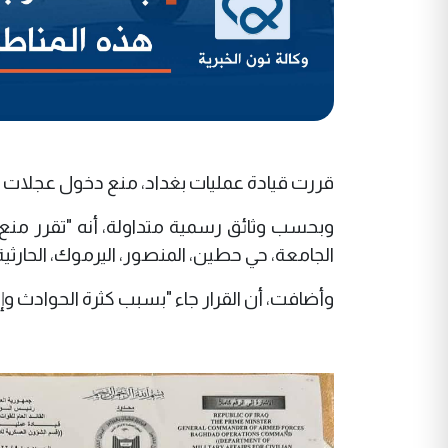
قررت قيادة عمليات بغداد، منع دخول عجلات الـ"تك تك" إلى 9 
وبحسب وثائق رسمية متداولة، أنه "تقرر منع د
الجامعة، حي حطين، المنصور، اليرموك، الحارثية
وأضافت، أن القرار جاء "بسبب كثرة الحوادث وإر