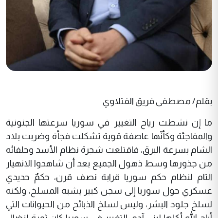
بقلم/ مصطفى فريق الفتلاوي
ما إن نشطت رياح التغيير في سوريا سرعتها الجنونية
والمفاجئة وكأنّها عاصفة قوية تشكلت فجأة وضربت بلاد
الشام بسرعة البرق، فاقتلعت شجرة نظام الأسد وحلفائه
من جذورها وسط ذهول الجميع بعد أن شاهدوا الانهيار
التام لنظام حكم سوريا قرابة نصف قرن، حكمٌ حديدي
عسكري حول سوريا إلى سجن كبير يشبه المسلخ، ولكنه
لسلخ جلود البشر، وليس لسلخ الذبائح من الحيوانات التي
أباح الله أكلها لبني آدم. التغيير في سوريا كان ثمرة لنضال