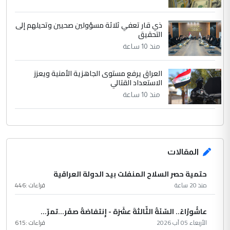
ذي قار تعفي ثلاثة مسؤولين صحيين وتحيلهم إلى
التحقيق
منذ 10 ساعة
العراق يرفع مستوى الجاهزية الأمنية ويعزز
الاستعداد القتالي
منذ 10 ساعة
المقالات
حتمية حصر السلاح المنفلت بيد الدولة العراقية
منذ 20 ساعة
قراءات :
446
عاشُورْاءُ.. السّنَةُ الثّالثةَ عشَرَة - إِنتفاضةُ صفَر…تمرّ...
الأربعاء 05 آب 2026
قراءات :
615