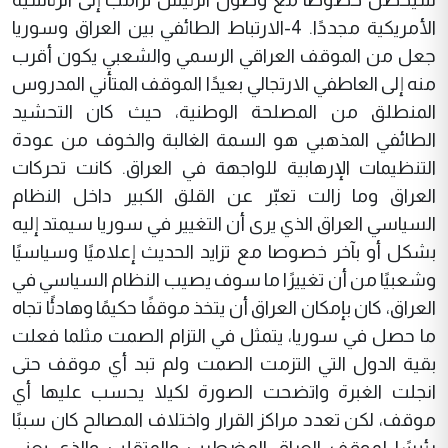
الأمريكية مجددًا. 4-الارتباط الطائفي بين العراق وسوريا
جعل من الموقف العراقي الرسمي والشعبي يكون أقرب
منه إلى العاطفي الارتجالي بعيدًا الموقف المتأني المدروس
المنطلق من المصلحة الوطنية، حيث كان التحشيد
الطائفي المذهبي هو السمة الغالبة والخوف من عودة
التنظيمات الإرهابية للواجهة في العراق. كانت تحركات
العراق وما زالت تعبّر عن القلق الكبير داخل النظام
السياسي العراق الذي يرى أن التغيير في سوريا سيمتد إليه
بشكل أو بآخر خصوصا مع تزايد الحديث إعلاميًا وسياسيًا
وشعبيًا من أن تغييرًا ما سوف يصيب النظام السياسي في
العراق، كان بإمكان العراق أن يتخذ موقفًا حكيمًا وهادئًا تجاه
ما حصل في سوريا، يتمثل في التزام الصمت مثلما فعلت
بقية الدول التي التزمت الصمت ولم تبد أي موقف حتى
انجلت الغبرة واتضحت الصورة لكيلا يحسب عليها أي
موقف، لكن تعدد مراكز القرار واختلاف المصالح كان سببًا
رئيسًا لموقف العراق المضطرب والمتقلب والذي يعني