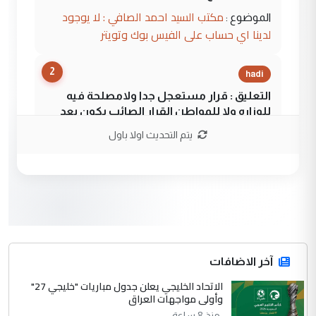
مكتب السيد احمد الصافي : لا يوجود
الموضوع :
لدينا اي حساب على الفيس بوك وتويتر
2
hadi
التعليق : قرار مستعجل جدا ولامصلحة فيه
للوزاره ولا للمواطن القرار الصائب يكون بعد
الاستماع للمدير ومغرفة ...
يتم التحديث اولا باول
وزير الصحة يعفي مدير مستشفى الكرخ
الموضوع :
العام في بغداد
3
سردار
التعليق : واحد من عصابة علي ماما يسقط
جنسية الرافد الثالث للعراق ومن اصول عريقة
ابا فرات ...
آخر الاضافات
الجواهري يرد على صدام حسين سل
الاتحاد الخليجي يعلن جدول مباريات "خليجي 27"
الموضوع :
وأولى مواجهات العراق
مضجعيك يابن الزنا (نص كامل)
منذ 8 ساعة