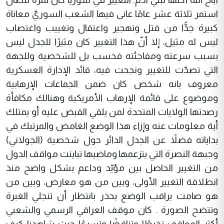
استمر ثلاثة عشر عامًا عانى فيها الشعب السوريّ معاناة
كبيرة جدًّا من قتل وتهجير واعتقال وتغييب واغتصاب
ليس له مثيل، إلا أنّ هذا التغيير كان مثيرًا للجدل ليس
بسبب سرعته ومفاجئته فحسب بل للشخصية وللجهة
التي تصدّت للتغيير ونجحت فيه، قائد الإدارة العسكرية
معروف بانه شخص كان ضمن الجماعات الإرهابية
وموضوع على قائمة الإرهاب الأمريكية وهنالك مكافأة
رصدتها الولايات المتحدة لمن يلقي القبض عليه أو يمتلك
أية معلومات عنه وإزاء هذا الوضع الغامض والمرتبك في
بداياته فضلاً عن الجدل الدائر حول شخصية (الجولاني)
وجبهة النصرة التي يتزعمها وماضيها تباينت مواقف الدول
من التغيير الحاصل بين مؤيّد وداعم بشكل واضح منذ
انطلاقة التغيير الأولى، وبين من هو معارض، وبين من
هو صامت يراقب الوضع بحذر بانتظار أن تنجلي الغبرة
وتتضح الصورة . كان موقف العراقي الرسمي والشعبي
أكثر المواقف تخبطًا وتناقضًا وتسرعًا حيث شاهدنا كيف