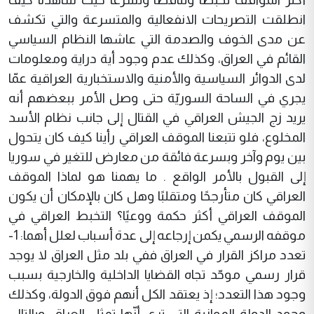
انطلقت التصريحات الانفعالية والمتسرعة والتي تكشف
عن مدى الخوف والصدمة التي عاشها النظام السياسي
القائم في العراق، وكذلك عدم وجود أية دراية ومعلومات
لدى الدوائر السياسية والأمنية والاستخبارية العراقية عمّا
يجري في الساحة السوريّة حتى وصل الأمر ببعضهم أنه
يريد زج الجيش العراقي في القتال إلى جانب نظام الأسد
المخلوع، فلو تتبعنا الموقف العراقي رأينا كيف كان يتحول
بين يوم وآخر وبسرعة فائقة من معارض للتغير في سوريا
إلى القبول بالأمر الواقع . ما يهمنا هو لماذا الموقف
العراقي كان متأرجحًا ومتقلبًا وهل كان بالإمكان أن يكون
الموقف العراقي أكثر حكمة ووعيًا؟ التخبط العراقي في
موقفه الرسمي يكمن إرجاعه إلى عدة أسباب لعلل أهما: 1-
تعدد مراكز القرار في العراق ففي بلد مثل العراق لا يوجد
قرار رسمي موحّد تجاه القضايا الداخلية والخارجية بسبب
وجود هذا التعدد؛ إذ يعتقد الكل أنهم فوق الدولة، وكذلك
وجود الدولة الموازية التي ترى أنّها تمثل العراق، وبالتالي