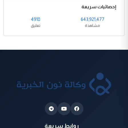
إحصائيات سريعة
4918
643,921,477
مشاهدة
تعليق
روابط سريعة