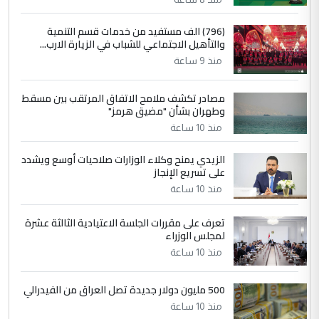
4
سردار
(796) الف مستفيد من خدمات قسم التنمية
والتأهيل الاجتماعي للشباب في الزيارة الارب...
التعليق : واحد من عصابة علي ماما يسقط
منذ 9 ساعة
جنسية الرافد الثالث للعراق ومن اصول عريقة
ابا فرات ...
مصادر تكشف ملامح الاتفاق المرتقب بين مسقط
الجواهري يرد على صدام حسين سل
الموضوع :
وطهران بشأن "مضيق هرمز"
مضجعيك يابن الزنا (نص كامل)
منذ 10 ساعة
الزيدي يمنح وكلاء الوزارات صلاحيات أوسع ويشدد
5
حيدر عاشور
على تسريع الإنجاز
التعليق : تحياتي لك استاذ حامدتركان. كلام
منذ 10 ساعة
دقيق ومسؤول؛ فالاستثمار الحقيقي للإنسان
وثروات البلد يعتمد على الكفاءة ...
تعرف على مقررات الجلسة الاعتيادية الثالثة عشرة
بين الإهمال واغتصاب الأرض.. بلاد
لمجلس الوزراء
الموضوع :
الرافدين تعاني الجفاف والتصحر!!
منذ 10 ساعة
500 مليون دولار جديدة تصل العراق من الفيدرالي
منذ 10 ساعة