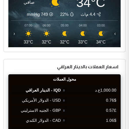
34°C
صافي
4.4 م\ث
22%
749
mmHg
08:00
07:00
06:00
05:00
04:00
03:00
‹
›
36°C
33°C
32°C
32°C
33°C
34°C
اسعار العملات بالدينار العراقي