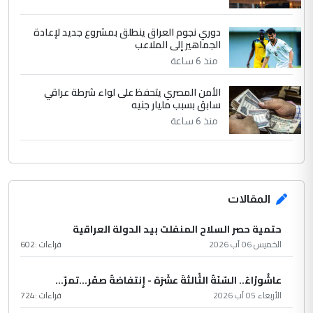
دوري نجوم العراق ينطلق بمشروع جديد لإعادة
الجماهير إلى الملاعب
منذ 6 ساعة
الأمن المصري يتحفظ على لواء شرطة عراقي
سابق بسبب مليار جنيه
منذ 6 ساعة
المقالات
حتمية حصر السلاح المنفلت بيد الدولة العراقية
الخميس 06 آب 2026
قراءات :
602
عاشُورْاءُ.. السّنَةُ الثّالثةَ عشَرَة - إِنتفاضةُ صفَر…تمرّ...
الأربعاء 05 آب 2026
قراءات :
724