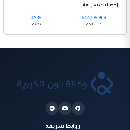
إحصائيات سريعة
4939
644,109,909
مشاهدة
تعليق
روابط سريعة